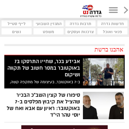
חדשות גדרה
תרבות גדרה
המגזין השבועי
לייף סטייל
פנאי ואוכל
צרכנות ועסקים
משפט
נשים
אהבנו ברשת
אבידע בכר, שחייו התרסקו ב7
באוקטובר במסר חשוב של תקווה
ושיקום
ב-7 באוקטובר, בעיצומה של מתקפה קשה,
התבצר אבידע בכר עם משפחתו בממ"ד ביתם
שבקיבוץ בארי. בעודם ממתינים לשוך הירי,
סיפורו של קצין השב"כ הבכיר
פרצו הכדורים את קירות הממ"ד. אשתו
שהציל את קיבוץ מפלסים ב-7
האהובה, דנה, ובנו הצעיר, כרמל, נהרגו מול
באוקטובר: ראיון עם אבא ואח של
עיניו. בכר עצמו נפצע באורח קשה ואיבד את
יוסי טהר הי"ד
רגלו – אך התקווה בליבו נותרה איתנה.
יוסי טהר, גיבור אמיתי מהחיים, נפל בקרב
האחרון שלו במאמץ למנוע ממחבלים לחדור