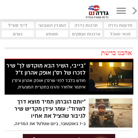
חדשות גדרה
תרבות גדרה
המגזין השבועי
לייף סטייל
פנאי ואוכל
צרכנות ועסקים
משפט
נשים
אהבנו ברשת
"בייבי, השיר הבא מוקדש לך" שיר
לזכרו של רס"ן אופק אהרון ז"ל
חודש בלבד לפני שרס"ן אופק אהרון ורס"ן
איתמר אלחרר נהרגו בתקרית המצערת,
השתתף הזמר נתן עמדי בתרגיל צבאי לצידם
במסגרת שירות המילואים. לאחר מותו של
"יותם הוברמן תמיד מוצא דרך
אופק, פנתה ארוסתו בתיה לעמדי בבקשה
לשרוד": עומר עידן מקדיש שיר
לכתוב שיר לזכרו. עמדי, שהתחבר למשימה
לגיבור שהציל את אחיו
ברגישות רבה, ביקש להבין לעומק מי היה
ב-7 באוקטובר, ביום שטלטל את המדינה,
אופק כאדם וכמפקד. הוא שוחח ארוכות עם
איתי, אחיו הצעיר של המוזיקאי עומר עידן,
בתיה, הקשיב לסיפורים, וזיקק את תחושותיה
נכח במסיבת הנובה. יחד עם חברו, הצליח