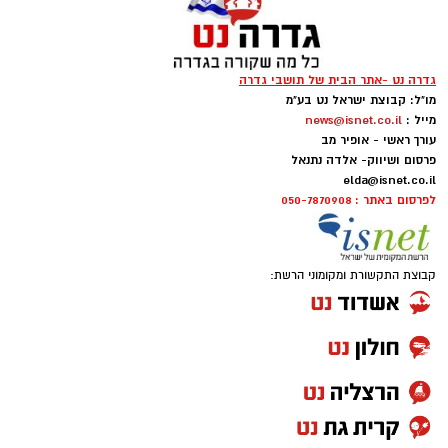
גדרה נט -אתר הבית של תושבי גדרה
מו"ל: קבוצת ישראל נט בע"מ
מייל :
news@isnet.co.il
עורך ראשי - אופיר מב
פרסום ושיווק- אלדה נתנאל
elda@isnet.co.il
לפרסום באתר : 050-7870908
קבוצת התקשורת ומקומוני הרשת: