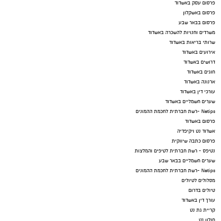
פרסום עסק באשדוד
פרסום באשקלון
פרסום בבאר שבע
משרדים וחנויות להשכרה באשדוד
שרותי בריאות באשדוד
אירועים באשדוד
דרושים באשדוד
חוגים באשדוד
ארנונה באשדוד
עורכי דין באשדוד
שערים חשמליים באשדוד
Netips -רשת חברתית לחכמת ההמונים
פרסום באשדוד
אשדוד נט ויקיפדיה
פרסום כתבה שיווקית
נטיפס - רשת חברתית לטיפים והמלצות
שערים חשמליים בבאר שבע
Netips -רשת חברתית לחכמת ההמונים
מסלולים לטיולים
טיולים בדרום
עורך דין באשדוד
קריית גת נט
חולון נט