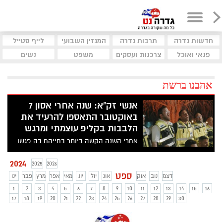
חדשות גדרה
תרבות גדרה
המגזין השבועי
לייף סטייל
פנאי ואוכל
צרכנות ועסקים
משפט
נשים
אהבנו ברשת
אנשי זק"א: שנה אחרי אסון 7
באוקטובר התאספו להרעיד את
הלבבות בקליפ עוצמתי ומרגש
אחרי השנה הקשה ביותר בחייהם בה פגשו
את הזוועות הנוראיות ופעלו בגבורה עילאית
התאספו יחד מתנדבי זק"א מכל רחבי הארץ
2024
2025
2026
לתת ללב להשמיע את קולו ולנשמה לפרוט על
ספט
דצמ
נוב
אוק
אוג
יול
יונ
מאי
אפר
מרץ
פבר
ינו
מיתריה. כי כשנגמרות המילים פורצת
1
2
3
4
5
6
7
8
9
10
11
12
13
14
15
16
המנגינה.
17
18
19
20
21
22
23
24
25
26
27
28
29
30