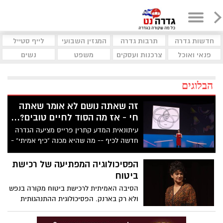
חדשות גדרה
תרבות גדרה
המגזין השבועי
לייף סטייל
פנאי ואוכל
צרכנות ועסקים
משפט
נשים
הבלוגים
זה שאתה נושם לא אומר שאתה
חי - אז מה הסוד לחיים טובים?...
עיתונאית המדע קתרין פרייס מציעה הגדרה
חדשה לכיף -- מה שהיא מכנה "כיף אמיתי" -
- וחולקת דרכים קלות ומגוונות מגובות ראיות
לשזור עליצות, זרימה וחיבור בחיי היומיום
הפסיכולוגיה המפתיעה של רכישת
שלך. בהרצאה חושפת פרייס את המרכיבים
ביטוח
הייחודיים שיוצרים רגעי כיף אמיתיים,
הסיבה האמיתית לרכישת ביטוח מקורה בנפש
ומסבירה למה כדאי להכניס יותר מהם לחיינו
ולא רק בארנק. הפסיכולוגית ההתנהגותית
– ואיך לעשות זאת.
אורית טיקוצינסקי חוקרת את הקשר שבין
ביטוח לחשיבה מאגית באופן שיגרום לך