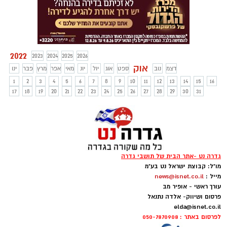
לחשוב אחרת על ביטוח.
2022
2023
2024
2025
2026
אוק
דצמ
נוב
ספט
אוג
יול
יונ
מאי
אפר
מרץ
פבר
ינו
1
2
3
4
5
6
7
8
9
10
11
12
13
14
15
16
17
18
19
20
21
22
23
24
25
26
27
28
29
30
31
גדרה נט -אתר הבית של תושבי גדרה
מו"ל: קבוצת ישראל נט בע"מ
מייל :
news@isnet.co.il
עורך ראשי - אופיר מב
פרסום ושיווק- אלדה נתנאל
elda@isnet.co.il
לפרסום באתר : 050-7870908