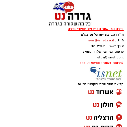
שאנחנו עתידים להיות.
גדרה נט -אתר הבית של תושבי גדרה
מו"ל: קבוצת ישראל נט בע"מ
מייל :
news@isnet.co.il
עורך ראשי - אופיר מב
פרסום ושיווק- אלדה נתנאל
elda@isnet.co.il
לפרסום באתר : 050-7870908
קבוצת התקשורת ומקומוני הרשת: