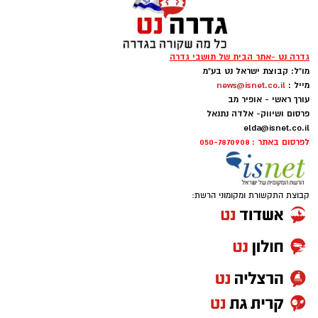
גדרה נט -אתר הבית של תושבי גדרה
מו"ל: קבוצת ישראל נט בע"מ
מייל :
news@isnet.co.il
עורך ראשי - אופיר מב
פרסום ושיווק- אלדה נתנאל
elda@isnet.co.il
לפרסום באתר : 050-7870908
קבוצת התקשורת ומקומוני הרשת: