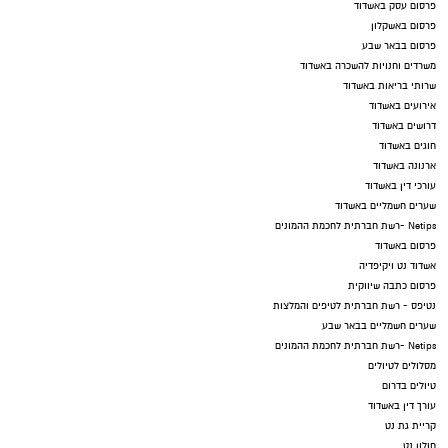
פרסום עסק באשדוד
פרסום באשקלון
פרסום בבאר שבע
משרדים וחנויות להשכרה באשדוד
שרותי בריאות באשדוד
אירועים באשדוד
דרושים באשדוד
חוגים באשדוד
ארנונה באשדוד
עורכי דין באשדוד
שערים חשמליים באשדוד
Netips -רשת חברתית לחכמת ההמונים
פרסום באשדוד
אשדוד נט ויקיפדיה
פרסום כתבה שיווקית
נטיפס - רשת חברתית לטיפים והמלצות
שערים חשמליים בבאר שבע
Netips -רשת חברתית לחכמת ההמונים
מסלולים לטיולים
טיולים בדרום
עורך דין באשדוד
קריית גת נט
חולון נט