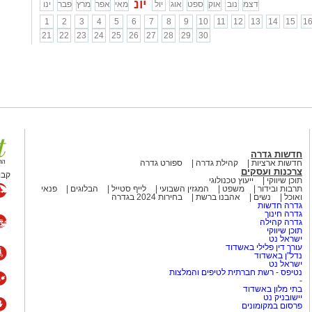
יונ
דצמ
נוב
אוק
ספט
אוג
יול
מאי
אפר
מרץ
פבר
ינו
1
2
3
4
5
6
7
8
9
10
11
12
13
14
15
1
21
22
23
24
25
26
27
28
29
30
חדשות גדרה
חדשות ארציות
קהילת גדרה
ספורט גדרה
צרכנות ועסקים
קבו
תוכן שיווקי
ייעוץ טכנולוגי
תרבות ובידור
משפט
המגזין השבועי
לייף סטייל
הבלוגים
פנאי
ואוכל
נשים
אהבנו ברשת
בחירות 2024 בגדרה
גדרה חדשות
גדרה חינוך
גדרה קהילה
תוכן שיווקי
ישראל נט
עורך דין פלילי באשדוד
נדל"ן באשדוד
ישראל נט
נטיפס - רשת חברתית לטיפים והמלצות
-
בתי מלון באשדוד
יישובניק נט
פרסום במקומונים