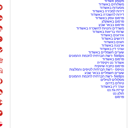
מקומון אשדוד
משלוחים באשדוד
מסעדות באשדוד
דירות למכירה באשדוד
דירות להשכרה באשדוד
פרסום עסק באשדוד
פרסום באשקלון
פרסום בבאר שבע
משרדים וחנויות להשכרה באשדוד
שרותי בריאות באשדוד
אירועים באשדוד
דרושים באשדוד
חוגים באשדוד
ארנונה באשדוד
עורכי דין באשדוד
שערים חשמליים באשדוד
Netips -רשת חברתית לחכמת ההמונים
פרסום באשדוד
אשדוד נט ויקיפדיה
פרסום כתבה שיווקית
נטיפס - רשת חברתית לטיפים והמלצות
שערים חשמליים בבאר שבע
Netips -רשת חברתית לחכמת ההמונים
מסלולים לטיולים
טיולים בדרום
עורך דין באשדוד
קריית גת נט
חולון נט
פרסום