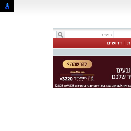
ת
דרושים