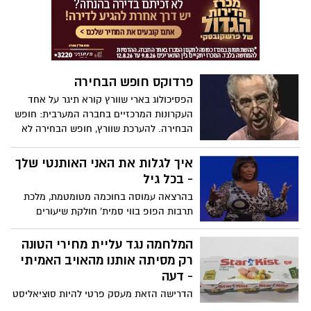
להיות אופטימיים. בעקבות ההתקדמות של
לקרוא את סיפורה האישי: החוויות, המראות,
האנושות לאורך ההיסטוריה, הוא הבחין בכך
הריחות והתחושות. גלריית תמונות בסוף
שהשקפה חיובית עוזרת לנו לפתור בעיות
הכתבה. צפו
ומעצימה אותנו לפלס דרך קדימה. בהרצאה
מאירת עיניים זו, הוא חולק שלוש סיבות
לאופטימיות בזמנים מאתגרים, ומסביר כיצד
פרדוקס חופש הבחירה
זה יכול לעזור לנו להפוך לאבות קדומים
הפסיכולוג בארי שוורץ קורא תיגר על אחד
טובים יותר וליצור את העולם שאנו רוצים
העקרונות המרכזיים בחברה המערבית: חופש
לראות לעצמנו ולדורות הבאים.
הבחירה. להערכת שוורץ, חופש הבחירה לא
נותן לנו יותר חופש אלא משתק אותנו; חופש
הבחירה לא גורם לנו יותר אושר אלא מנחיל
איך לגלות את האני האותנטי שלך
לנו תחושות אכזבה.
- בכל גיל
בהרצאה עמוסה בחוכמה מטומטמת, מלכת
תרבות הפופ בווי סמית' חולקת שיעורים
שהרווחתם קשה על אותנטיות, ביטחון עצמי,
הצלחה בוגרת ומדוע, אם אתה משקיע את
המלחמה נגד עליית מחירי הטונה
העבודה, "החיים נהיים גדולים יותר מאוחר
רק מסיתה אותנו מהאויב האמיתי
יותר".
- דעה
הדרישה הזאת מעסק פרטי להיות סוציאליסט
במידת מה ולהתלכד נגדו כאילו הוא אויב