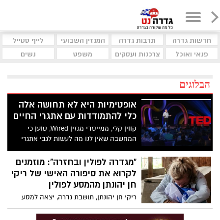
חדשות גדרה
תרבות גדרה
המגזין השבועי
לייף סטייל
פנאי ואוכל
צרכנות ועסקים
משפט
נשים
הבלוגים
אופטימיות היא לא תחושה אלה
כלי להתמודדות עם אתגרי החיים
קווין קלי, ממייסדי מגזין Wired, טוען כי
המחשבה שאין לנו מה לעשות לגבי אתגרי
האנושות הגדולים אינה מעוגנת לא בעובדות
ולא בהיסטוריה. בהרצאתו על בימת TED
"מגדרה לפולין ובחזרה": מוזמנים
אופטימיות הייתה עד כה הגשר שדרכו צלח
לקרוא את סיפורה האישי של ריקי
המין האנושי את המכשולים הגדולים של כל
חן יהונתן מהמסע לפולין
תקופה. "כל דבר גדול וקשה דרש תחושה
ריקי חן יהונתן, תושבת גדרה, יצאה למסע
חזקה של אופטימיות", אומר העורך והסופר
לפולין "בעקבות קהילת יהדות פולין ואירופה"
קווין קלי, שמאמין שיש לנו חובה מוסרית
יחד עם תושבי גדרה והסביבה. מוזמנים