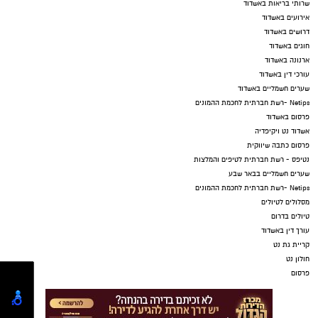
שרותי בריאות באשדוד
אירועים באשדוד
דרושים באשדוד
חוגים באשדוד
ארנונה באשדוד
עורכי דין באשדוד
שערים חשמליים באשדוד
Netips -רשת חברתית לחכמת ההמונים
פרסום באשדוד
אשדוד נט ויקיפדיה
פרסום כתבה שיווקית
נטיפס - רשת חברתית לטיפים והמלצות
שערים חשמליים בבאר שבע
Netips -רשת חברתית לחכמת ההמונים
מסלולים לטיולים
טיולים בדרום
עורך דין באשדוד
קריית גת נט
חולון נט
פרסום