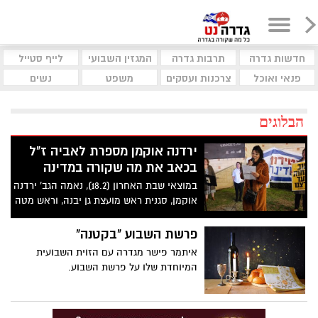
חדשות גדרה
תרבות גדרה
המגזין השבועי
לייף סטייל
פנאי ואוכל
צרכנות ועסקים
משפט
נשים
הבלוגים
ירדנה אוקמן מספרת לאביה ז"ל
בכאב את מה שקורה במדינה
במוצאי שבת האחרון (18.2), נאמה הגב' ירדנה
אוקמן, סגנית ראש מועצת גן יבנה, וראש מטה
יש עתיד ביישוב, בהפגנה שהתקיימה
באשדוד. במכתב, לאביה ז"ל, היא מספרת לו
פרשת השבוע "בקטנה"
בכאב, על מה שקורה במדינה (וידיאו).
איתמר פישר מגדרה עם הזוית השבועית
המיוחדת שלו על פרשת השבוע.