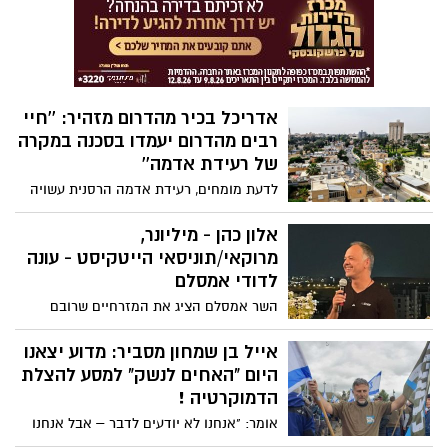
אדריכל בכיר מהדרום מזהיר: ''חיי
רבים מהדרום יעמדו בסכנה במקרה
של רעידת אדמה''
לדעת מומחים, רעידת אדמה הרסנית עשויה
להתרחש באזורנו בעתיד הקרוב. אדריכל
יעקב פישר מ-"פישר-אלחנני אדריכלים"
אלון כהן - מיליונר,
הפועלים מעומר, מתריע: ישראל צריכה תכנית
מרוקאי/תוניסאי הייטקיסט - עונה
מיגון רחבה ומיידית לאזור הדרום
לדודי אמסלם
השר אמסלם הציג את המזרחיים שרובם
עובדים בניקיון ובגינון בבתים של האליטות
האשכנזיות ועורר זעם בעיקר מצד המזרחיים
אייל בן שמחון מסביר: מדוע יצאנו
שרובם מצליחים, משכילים ומזמן לא
היום "האחים לנשק" למסע להצלת
מתקרבנים כמו דודי אמסלם שמגמד את
הדמוקרטיה !
המזרחיים ומציג אותם כחוטבי עצים ושואבי
אומר: "אנחנו לא יודעים לדבר – אבל אנחנו
מים - אחד המגיבים (מיני רבים) הוא אלון כהן
יודעים להתייצב והאחים לנשק יוצאים שוב