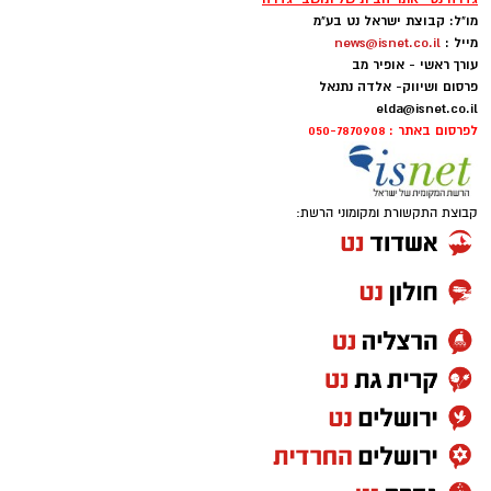
מו"ל: קבוצת ישראל נט בע"מ
מייל :
news@isnet.co.il
עורך ראשי - אופיר מב
פרסום ושיווק- אלדה נתנאל
elda@isnet.co.il
לפרסום באתר : 050-7870908
קבוצת התקשורת ומקומוני הרשת: