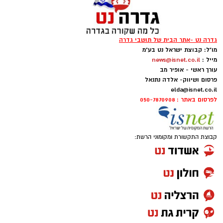
רוצים, ואיך לתקשר את זה. הסגנון שלה
אופטימי, נטול בושה ומוביל עונג.
גדרה נט -אתר הבית של תושבי גדרה
מו"ל: קבוצת ישראל נט בע"מ
מייל :
news@isnet.co.il
עורך ראשי - אופיר מב
פרסום ושיווק- אלדה נתנאל
elda@isnet.co.il
לפרסום באתר : 050-7870908
קבוצת התקשורת ומקומוני הרשת: