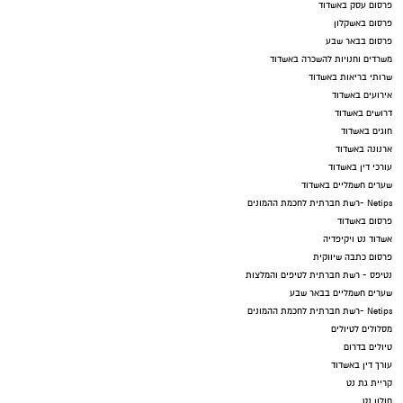
פרסום עסק באשדוד
פרסום באשקלון
פרסום בבאר שבע
משרדים וחנויות להשכרה באשדוד
שרותי בריאות באשדוד
אירועים באשדוד
דרושים באשדוד
חוגים באשדוד
ארנונה באשדוד
עורכי דין באשדוד
שערים חשמליים באשדוד
Netips -רשת חברתית לחכמת ההמונים
פרסום באשדוד
אשדוד נט ויקיפדיה
פרסום כתבה שיווקית
נטיפס - רשת חברתית לטיפים והמלצות
שערים חשמליים בבאר שבע
Netips -רשת חברתית לחכמת ההמונים
מסלולים לטיולים
טיולים בדרום
עורך דין באשדוד
קריית גת נט
חולון נט