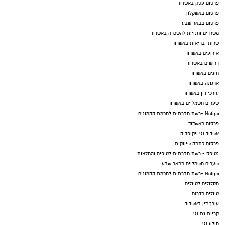
פרסום עסק באשדוד
פרסום באשקלון
פרסום בבאר שבע
משרדים וחנויות להשכרה באשדוד
שרותי בריאות באשדוד
אירועים באשדוד
דרושים באשדוד
חוגים באשדוד
ארנונה באשדוד
עורכי דין באשדוד
שערים חשמליים באשדוד
Netips -רשת חברתית לחכמת ההמונים
פרסום באשדוד
אשדוד נט ויקיפדיה
פרסום כתבה שיווקית
נטיפס - רשת חברתית לטיפים והמלצות
שערים חשמליים בבאר שבע
Netips -רשת חברתית לחכמת ההמונים
מסלולים לטיולים
טיולים בדרום
עורך דין באשדוד
קריית גת נט
חולון נט