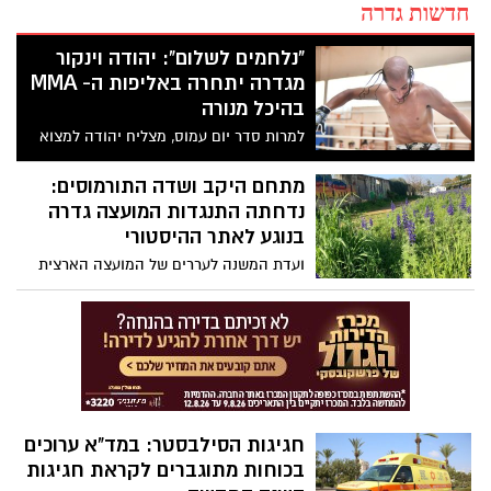
חדשות גדרה
"נלחמים לשלום": יהודה וינקור
מגדרה יתחרה באליפות ה- MMA
בהיכל מנורה
למרות סדר יום עמוס, מצליח יהודה למצוא
זמן להתאמן באומנויות לחימה ולזכות בתואר
הנחשק אלוף ישראל לנוער ב- MMA. יהודה
מתחם היקב ושדה התורמוסים:
יתחרה במסגרת נבחרת השלום שבבעלות
נדחתה התנגדות המועצה גדרה
נשיא בחריין מול לוחמים מכל העולם באירוע
בנוגע לאתר ההיסטורי
גדול שיתקיים בהיכל מנורה בתל אביב בחודש
ועדת המשנה לעררים של המועצה הארצית
מרץ הקרוב ויוכל להפוך לאלוף העולם!
לתכנון ובניה הודיעה לאחרונה על דחיית
התנגדות המועצה המקומית גדרה, תושבי
השכונה והמועצה לשימור אתרי מורשת
וקבעה כי הפרויקט לבניית בנייני מגורים של 19
יחידות דיור במתחם היקב ההיסטורי - יימשכו
כרגיל.
חגיגות הסילבסטר: במד"א ערוכים
בכוחות מתוגברים לקראת חגיגות