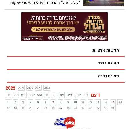
"לילה סגול" במרכז הרפואי גראיטרי שיקומי
הרצפלד בגדרה - בניין בית החולים יואר
הלילה בסגול לציון יום המודעות לזכויות
אנשים עם מוגבלויות
חדשות ארציות
קהילת גדרה
ספורט גדרה
2022
2023
2024
2025
2026
דצמ
נוב
אוק
ספט
אוג
יול
יונ
מאי
אפר
מרץ
פבר
ינו
1
2
3
4
5
6
7
8
9
10
11
12
13
14
15
16
17
18
19
20
21
22
23
24
25
26
27
28
29
30
31