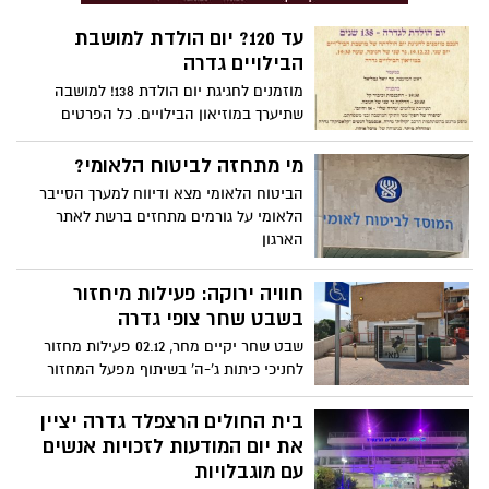
עד 120? יום הולדת למושבת
הבילויים גדרה
מוזמנים לחגיגת יום הולדת 138! למושבה
שתיערך במוזיאון הבילויים. כל הפרטים
בכתבה
מי מתחזה לביטוח הלאומי?
הביטוח הלאומי מצא ודיווח למערך הסייבר
הלאומי על גורמים מתחזים ברשת לאתר
הארגון
חוויה ירוקה: פעילות מיחזור
בשבט שחר צופי גדרה
שבט שחר יקיים מחר, 02.12 פעילות מחזור
לחניכי כיתות ג'-ה' בשיתוף מפעל המחזור
הנייד של ארגון "מאי"
בית החולים הרצפלד גדרה יציין
את יום המודעות לזכויות אנשים
עם מוגבלויות