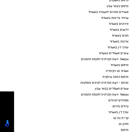
פרסום באשקלון
פרסום בבאר שבע
משרדים וחנויות להשכרה באשדוד
שרותי בריאות באשדוד
אירועים באשדוד
דרושים באשדוד
חוגים באשדוד
ארנונה באשדוד
עורכי דין באשדוד
שערים חשמליים באשדוד
Netips -רשת חברתית לחכמת ההמונים
פרסום באשדוד
אשדוד נט ויקיפדיה
פרסום כתבה שיווקית
נטיפס - רשת חברתית לטיפים והמלצות
שערים חשמליים בבאר שבע
Netips -רשת חברתית לחכמת ההמונים
מסלולים לטיולים
טיולים בדרום
עורך דין באשדוד
קריית גת נט
חולון נט
פרסום