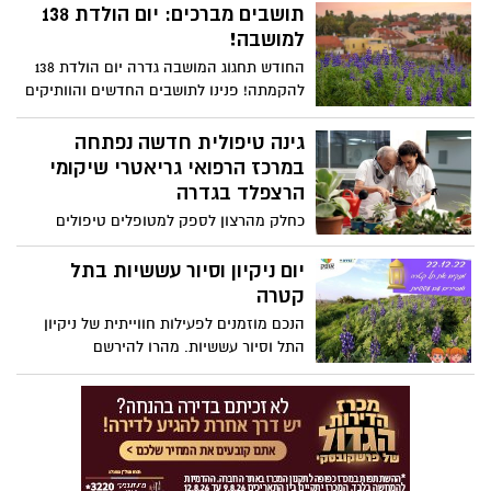
ז"ל, לוחם סיירת גבעתי שנהרג בפעילות
תושבים מברכים: יום הולדת 138
מבצעית. לרגל שינויים בהסדרי התנועה,
למושבה!
הציבור מתבקש להיערך בהתאם. כל הפרטים
החודש תחגוג המושבה גדרה יום הולדת 138
בכתבה
להקמתה! פנינו לתושבים החדשים והוותיקים
שביקשו לאחל מזל טוב ולציין מדוע בחרו לגור
דווקא במושבה
גינה טיפולית חדשה נפתחה
במרכז הרפואי גריאטרי שיקומי
הרצפלד בגדרה
כחלק מהרצון לספק למטופלים טיפולים
מגוונים ומותאמים אישית, נחנכה לאחרונה
במרכז הרפואי גריאטרי שיקומי הרצפלד
יום ניקיון וסיור עששיות בתל
מקבוצת כללית גינה טיפולית חדשה. הגינה
קטרה
הוקמה ביוזמת צוות הריפוי בעיסוק ובתמיכת
הנכם מוזמנים לפעילות חווייתית של ניקיון
הנהלת בית החולים שדאגה להקצאת
התל וסיור עששיות. מהרו להירשם
משאבים רבים להקמתה