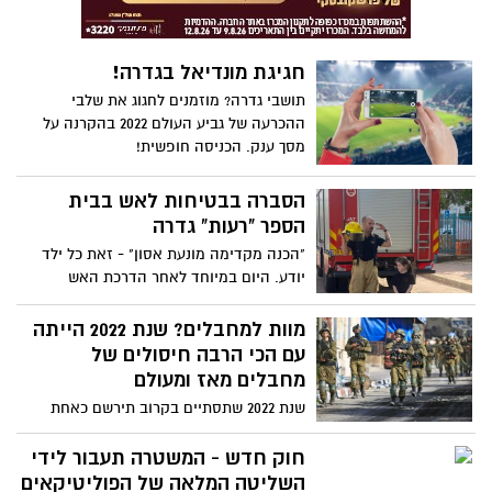
בציבור החרדי, הממשלה תקים גם מכונים
חדשים בשליטה חרדית. גם לבן גביר יש
דרישה חדשה ומפתיעה והוא מצהיר - "אם
חגיגת מונדיאל בגדרה!
לא תתקבל הדרישה - לא תקום ממשלה".
תושבי גדרה? מוזמנים לחגוג את שלבי
ההכרעה של גביע העולם 2022 בהקרנה על
מסך ענק. הכניסה חופשית!
הסברה בבטיחות לאש בבית
הספר "רעות" גדרה
"הכנה מקדימה מונעת אסון" - זאת כל ילד
יודע. היום במיוחד לאחר הדרכת האש
שקיבלו תלמידי בית הספר "רעות"
מוות למחבלים? שנת 2022 הייתה
עם הכי הרבה חיסולים של
מחבלים מאז ומעולם
שנת 2022 שתסתיים בקרוב תירשם כאחת
השנים עם החיסולים הרבים ביותר של
מחבלים פלסטינים - 150 פלסטינים, בשלוש
חוק חדש - המשטרה תעבור לידי
גזרות שונות, חמישה מתוכם ביממה האחרונה
השליטה המלאה של הפוליטיקאים