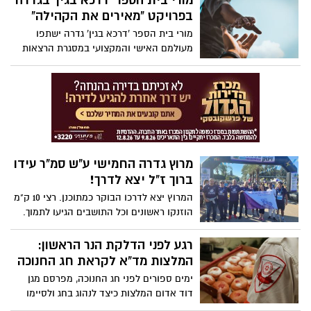
מורי בית הספר 'דרכא בגין' בגדרה
לאזרחים רוסים בניגוד להליך תקין
בפרויקט "מאירים את הקהילה"
מורי בית הספר 'דרכא בגין' גדרה ישתפו
מעולמם האישי והמקצועי במסגרת הרצאות
וסדנאות שיועברו בין כתלי בית הספר.
ההורים מוזמנים להגיע עם ילדיהם ולהעשיר
את הידע
מרוץ גדרה החמישי ע"ש סמ"ר עידו
ברוך ז"ל יצא לדרך!
המרוץ יצא לדרכו הבוקר כמתוכנן. רצי 10 ק"מ
הוזנקו ראשונים וכל התושבים הגיעו לתמוך.
רגע לפני הדלקת הנר הראשון:
המלצות מד"א לקראת חג החנוכה
ימים ספורים לפני חג החנוכה, מפרסם מגן
דוד אדום המלצות כיצד לנהוג בחג ולסיימו
בשלום, ללא תאונות וללא פציעות. כדי שגם