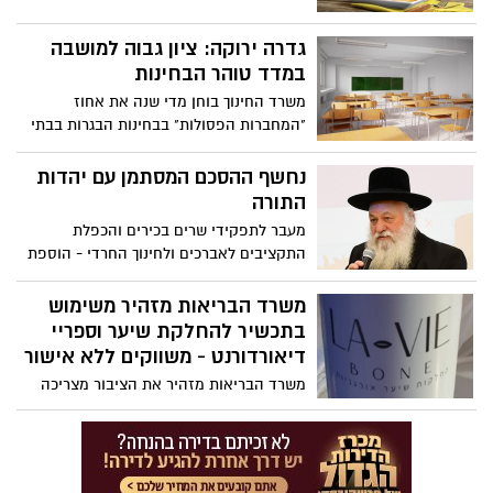
אופק לתושבי המושבה במהלך החג
גדרה ירוקה: ציון גבוה למושבה
במדד טוהר הבחינות
משרד החינוך בוחן מדי שנה את אחוז
"המחברות הפסולות" בבחינות הבגרות בבתי
הספר התיכונים בישראל. הממוצע הארצי
עומד על 0.8% וגדרה קיבלה ציון של 0.2%, ציון
נחשף ההסכם המסתמן עם יהדות
נמוך משמעותית מהממוצע הארצי, המעיד על
התורה
טוהר הבחינות במושבה
מעבר לתפקידי שרים בכירים והכפלת
התקציבים לאברכים ולחינוך החרדי - הוספת
חופים נפרדים נוספים, איסור ייצור חשמל
בשבת, מתווה שיאפשר להעניק פטור
משרד הבריאות מזהיר משימוש
אוטומטי לתלמידי הישיבות מגיוס לצה"ל,
בתכשיר להחלקת שיער וספריי
העדפה לחרדים במינויים לחברות
דיאורדורנט - משווקים ללא אישור
הממשלתיות, יתוגברו לימודי התנ"ך לחילונים,
משרד הבריאות מזהיר את הציבור מצריכה
שילמדו גם תלמוד, ערים חרדיות נוספות יזכו
ורכישה של המוצרים VIE BONE HAIR
להנחות בתחבורה הציבורית, מתן אפשרות
TREATMENT HAIR STRAIGHTENER ו-Axis
לבצע הפרדה מגדרית באירועים במרחב
שמשווקים ללא רישיון תקף ממשרד הבריאות
הציבורי, מתן בלעדיות לרבנות בתחום הגיור
וביטול רפורמות שמנעו שליטת הרבנים