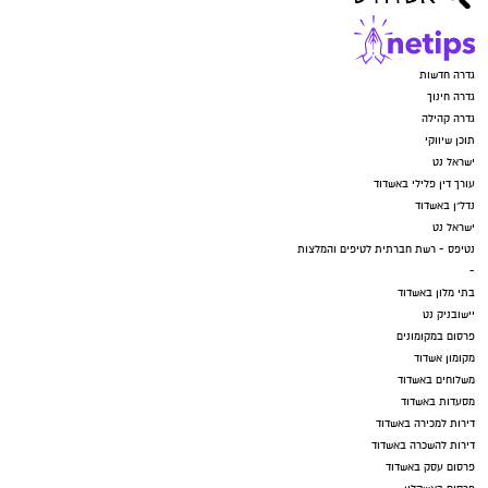
גדרה חדשות
גדרה חינוך
גדרה קהילה
תוכן שיווקי
ישראל נט
עורך דין פלילי באשדוד
נדל"ן באשדוד
ישראל נט
נטיפס - רשת חברתית לטיפים והמלצות
-
בתי מלון באשדוד
יישובניק נט
פרסום במקומונים
מקומון אשדוד
משלוחים באשדוד
מסעדות באשדוד
דירות למכירה באשדוד
דירות להשכרה באשדוד
פרסום עסק באשדוד