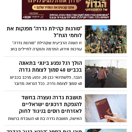
נט עולה - זה טוב מידי מכדי להיות נכון. עם
הקרקע, בגודל של 66.6 מטר, לא תוכלו אפילו
לגדל מלפפונים כי היא לא תהיה אפילו
בשליטתכם. למרות הדיווחים של אשדוד נט
"סורגות קהילת גדרה" מפנקות את
מהשנים האחרונות, יש מי שממשיך לפנות
לוחמי הנח"ל
לאזרחים תמימים בניסיון למכור להם את
קרקעות במשולש החקלאי שיהפכו לדירות.
זו השנה הרביעית שקהילת "סורגות גדרה"
אשדוד נט שוחח עם נציגה של אחת החברות
עורכות אירוע התרמה והוקרה לחיילים בחג
שמשווקות את הקרקע ומביא לכם כאן את כל
החנוכה. צפו בתמונות מהאירוע
הפרטים
הולך רגל נפגע בינוני בתאונה
בכביש 40 סמוך לצומת גדרה
הגבר, פלשתינאי כבן 30, נפגע מרכב בכביש
40 סמוך לצומת גדרה. ככל הנראה מדובר
בתאונת פגע וברח
תושבת גדרה נעצרה בחשד
להנפקת דרכונים ישראליים
לאזרחים רוסים בניגוד לחוק
האישה, תושבת גדרה בת 48 העובדת ברשות
האוכלוסין וההגירה, נעצרה יחד עם 4 אנשים
נוספים, בחשד שהנפיקו דרכונים ישראליים