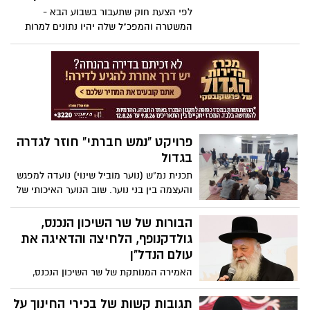
בלבד, חוסלו על ידי כוחות צה"ל. בשב"כ
לפי הצעת חוק שתעבור בשבוע הבא -
אומרים כי 130 מתוך ההרוגים היו מעורבים
המשטרה והמפכ"ל שלה יהיו נתונים למרות
באופן פעיל בטרור.
של הממשלה וכפופים לשר – כלומר
הפוליטיקאים ישלטו בשלטון החוק וייהנו
מזכויות חסרות תקדים על המשטרה. הצעת
החוק נותנת לשר השפעה משמעותית על
מדיניות האגף שחוקר גם פוליטיקאים מכהנים
פרויקט "נמש חברתי" חוזר לגדרה
בגדול
תכנית נמ"ש (נוער מוביל שינוי) נועדה למפגש
והעצמה בין בני נוער. שוב הנוער האיכותי של
גדרה לוקח חלק בעוד פרויקט מבורך. צפו
בכתבה
הבורות של שר השיכון הנכנס,
גולדקנופף, הלחיצה והדאיגה את
עולם הנדל"ן
האמירה המנותקת של שר השיכון הנכנס,
יצחק גולדנקופף מיהדות התורה, לפיה הוא
"אינו רואה משבר דיור ולא יודע שיש משבר
תגובות קשות של בכירי החינוך על