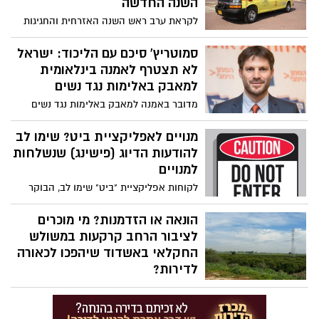
השנה החדשה
לקראת ערב ראש השנה האזרחית והחגיגות
המסורתיות, במד"א נערכים בהתאם וממליצים
כיצד לעבור את החגיגות בשלום
סמוטריץ' סיכם עם הליכוד: ישראל
לא תצטרף לאמנה בינלאומית
למאבק באלימות נגד נשים
מדובר באמנה למאבק באלימות נגד נשים
שאליה הצטרפו יותר מ-40 מדינות באירופה
ובין היתר מבהירה כי אלימות נגד נשים ובתוך
מנויים לאפליקציית ביט? שימו לב
המשפחה אינה עניין של הפרט אלא תופעה
להודעות הדיוג (פישינג) שנשלחות
שיש למדינה חובה למגר באמצעות מדיניות
למנויים
מקיפה. במרכזי הסיוע תקפו בחריפות את
לקוחות אפליקציית "ביט" שימו לב, הבוקר
הסעיף בהסכם: "העובדה שראש הממשלה
התקבלה במכשיר הטלפון שלי הודעה, בה
המיועד מוכן להפקיר נשים לסבל, לעינוי נפשי
מודיעים לי מחברת "ביט" כי החשבון שלי
הונאה או הזדמנות? מי מוכרים
ולאלימות מתמשכת היא בלתי מתקבלת על
נחסם. בבדיקה, עוד מכרים קיבלו את
לציבור הרחב קרקעות במשולש
הדעת".
ההודעה. אין להיכנס ללינק, היות וזוהי הודעת
החקלאי באשדוד שיהפכו לכאורה
דיוג (פישינג).
לדירות?
מתקשרים אליכם ומציעים לכם רווח של
כמיליון שקל על השקעה של 180 אלף שקל?
צר לנו לאכזב אתכם - מתחקיר שערך אשדוד