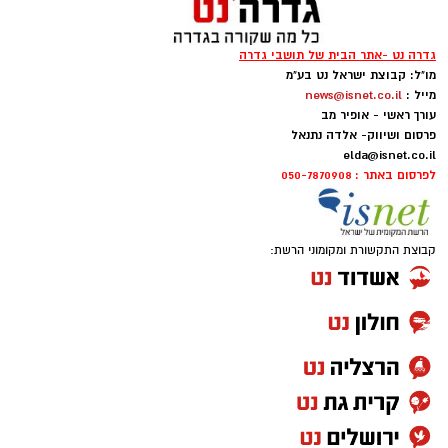
גדרה נט -אתר הבית של תושבי גדרה
מו"ל: קבוצת ישראל נט בע"מ
מייל :
news@isnet.co.il
עורך ראשי - אופיר מב
פרסום ושיווק- אלדה נתנאל
elda@isnet.co.il
לפרסום באתר : 050-7870908
קבוצת התקשורת ומקומוני הרשת: