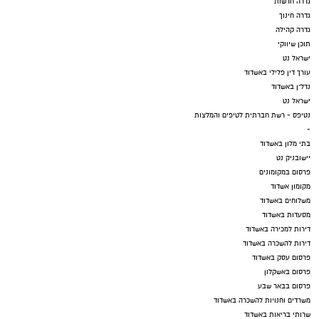
גדרה חדשות
גדרה חינוך
גדרה קהילה
תוכן שיווקי
ישראל נט
עורך דין פלילי באשדוד
נדל"ן באשדוד
ישראל נט
נטיפס - רשת חברתית לטיפים והמלצות
-
בתי מלון באשדוד
יישובניק נט
פרסום במקומונים
מקומון אשדוד
משלוחים באשדוד
מסעדות באשדוד
דירות למכירה באשדוד
דירות להשכרה באשדוד
פרסום עסק באשדוד
פרסום באשקלון
פרסום בבאר שבע
משרדים וחנויות להשכרה באשדוד
שרותי בריאות באשדוד