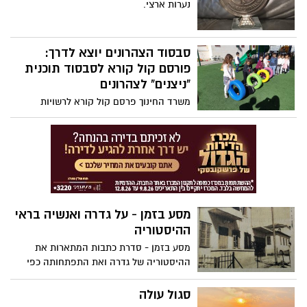
נערות ארצי.
סבסוד הצהרונים יוצא לדרך:
פורסם קול קורא לסבסוד תוכנית
"ניצנים" לצהרונים
משרד החינוך פרסם קול קורא לרשויות
מקומיות באשכולות חברתיים-כלכליים 4-5
להצטרפות לתוכנית הצהרונים "ניצנים". כחלק
מהתכנית הכלכלית להפחתת יוקר המחיה של
משרד האוצר הוחלט להגדיל את סבסוד
הצהרונים לרשויות באשכולות אלו
מסע בזמן - על גדרה ואנשיה בראי
ההיסטוריה
מסע בזמן - סדרת כתבות המתארות את
ההיסטוריה של גדרה ואת התפתחותה כפי
שתעד וחקר אריה קליין- תושב גדרה וגבאי
בית הכנסת ישורון.
סגול עולה