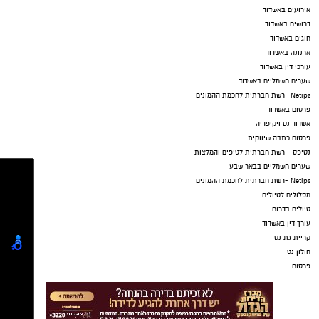
אירועים באשדוד
דרושים באשדוד
חוגים באשדוד
ארנונה באשדוד
עורכי דין באשדוד
שערים חשמליים באשדוד
Netips -רשת חברתית לחכמת ההמונים
פרסום באשדוד
אשדוד נט ויקיפדיה
פרסום כתבה שיווקית
נטיפס - רשת חברתית לטיפים והמלצות
שערים חשמליים בבאר שבע
Netips -רשת חברתית לחכמת ההמונים
מסלולים לטיולים
טיולים בדרום
עורך דין באשדוד
קריית גת נט
חולון נט
פרסום