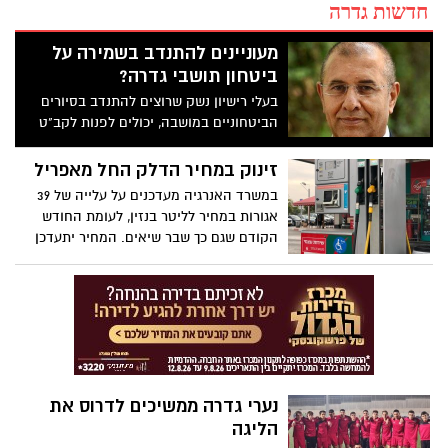
חדשות גדרה
מעוניינים להתנדב בשמירה על
ביטחון תושבי גדרה?
בעלי רישיון נשק שרוצים להתנדב בסיורים
הביטחוניים במושבה, יכולים לפנות לקב"ט
היישוב, זהר שוקר (050-627-4282, או במשרד
088595460) - על מנת להתנדב בסיורים.
זינוק במחיר הדלק החל מאפריל
במשרד האנרגיה מעדכנים על עלייה של 39
אגורות במחיר לליטר בנזין, לעומת החודש
הקודם שגם כך שבר שיאים. המחיר יתעדכן
בחצות הלילה שבין חמישי לשישי
נערי גדרה ממשיכים לדרוס את
הליגה