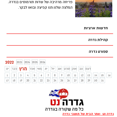
פריחה מרהיבה של שדות תורמוסים בגדרה.
המלצה שלנו:תנו קפיצה ובואו לבקר.
חדשות ארציות
קהילת גדרה
ספורט גדרה
2022
2023
2024
2025
2026
מרץ
דצמ
נוב
אוק
ספט
אוג
יול
יונ
מאי
אפר
פבר
ינו
1
2
3
4
5
6
7
8
9
10
11
12
13
14
15
16
17
18
19
20
21
22
23
24
25
26
27
28
29
30
31
גדרה נט -אתר הבית של תושבי גדרה