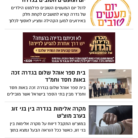
יום המעשים הטובים בגדרה
לרגל יום המעשים הטובים פרלמנט הילדים
של גדרה קורא לתושבים לקחת חלק
באירועים למען הקהילה ומציע לאסוף לכלוך
בפארקים, לשמח קשישים בבתי אבות, סיוע
לשורדי השואה, להגיד מילה טובה ועוד.
בית ספר אוהל שלום בגדרה זכה
באות חסד וחמ"ד
בית ספר אוהל שלום בגדרה זכה באות חסד
וחמ"ד מבין בתי הספר בישראל אשר מובילים
ומחנכים את התלמידים לנתינה וחסד, אהבת
העם ואהבת התורה במגוון פעילויות ומיזמים
מקרה אלימות בגדרה בין בני זוג
המתקיימים במהלך שנת הלימודים במוסדות
בערב מוצ"ש
החינוך.
במוצ"ש התקבל דיווח על מקרה אלימות בין
בני זוג, כאשר ככל הנראה הבעל נמצא בתוך
הבית ומאיים בסכין לפגוע בעצמו, כאשר