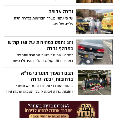
במקום 8 בגיוס גברים ומקום 7 בגיוס נשים
הנתונים המוצגים הם עבור ילידי שנתון 2000,
גדרה אדומה
שמרביתם התגייסו בשנת 2018 ומשתחררים
על פי נתוני משרד הבריאות בגדרה חלה
השנה, ובחלוקה לגברים ולנשים. כמו כן, כלל
עלייה של 61%
הנתונים והרשימות הם עבור חייבי גיוס בלבד,
ונתוני הקצונה מחושבים מתוך משתחררי
2020.
נהג נתפס במהירות של 160 קמ"ש
במחלף גדרה
כתב אישום נגד תושב הפזורה שנתפס
במהירות 160 קמ"ש בהליך מהיר ולבקשת
התביעה המשטרתית הוא נעצר עד החלטה
אחרת.
תגבור מערך מתנדבי מד"א
ברחובות, יבנה וגדרה
שמונה מתנדבי ומתנדבות מד"א תושבי
רחובות, גדרה ויבנה קיבלו השבוע ערכות ציוד
רפואי מתקדמות הכוללות ציוד החייאה ועזרה
ראשונה, אשר יסייעו להם להעניק טיפול
רפואי מציל חיים ככונני תגובה מיידית של מגן
דוד אדום גם מעבר לשעות ההתנדבות