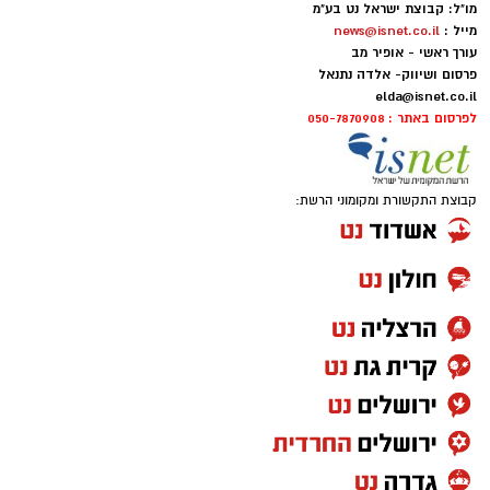
מו"ל: קבוצת ישראל נט בע"מ
מייל :
news@isnet.co.il
עורך ראשי - אופיר מב
פרסום ושיווק- אלדה נתנאל
elda@isnet.co.il
לפרסום באתר : 050-7870908
קבוצת התקשורת ומקומוני הרשת: