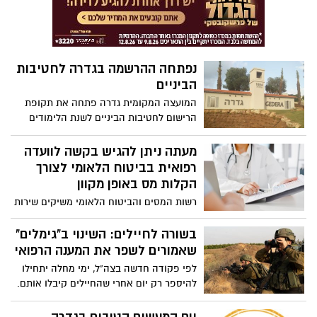
החמה. ומה יהיה עם המבוגרים שצריכים
לעמוד כל כך הרבה זמן?"
נפתחה ההרשמה בגדרה לחטיבות
הביניים
המועצה המקומית גדרה פתחה את תקופת
הרישום לחטיבות הביניים לשנת הלימודים
תשפ"ג. הרישום לשנת הלימודים תשפ"ג
יימשך עד ליום ראשון כ"ג בניסן תשפ"ב
מעתה ניתן להגיש בקשה לוועדה
24.4.2022 באתר המועצה.
רפואית בביטוח הלאומי לצורך
הקלות מס באופן מקוון
רשות המסים והביטוח הלאומי משיקים שירות
משותף מקוון חדש, המאפשר ללקוחות
המבקשים שוועדה רפואית תקבע את שיעור
בשורה לחיילים: השינוי ב"גימלים"
הנכות לצורך הקלות במס בגין מוגבלות
שאמורים לשפר את המענה הרפואי
רפואית, לנהל את תהליך הגשת הבקשה ללא
לפי פקודה חדשה בצה"ל, ימי מחלה יתחילו
צורך בהגעה פיזית למשרדים, תוך התנהלות
להיספר רק יום אחרי שהחיילים קיבלו אותם.
מול שני הגופים במערכת מקוונת אחת
השינוי נועד לעודד את החיילים שלא להגיע
למרפאות "ביקורופא" רק בערב