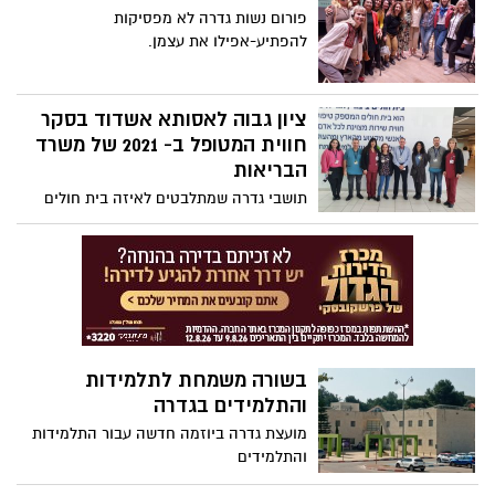
פורום נשות גדרה לא מפסיקות
להפתיע-אפילו את עצמן.
ציון גבוה לאסותא אשדוד בסקר
חווית המטופל ב- 2021 של משרד
הבריאות
תושבי גדרה שמתלבטים לאיזה בית חולים
בסביבה לפנות, ישמחו לדעת שעל-פי סקר
של משרד הבריאות שמתפרסם היום (ד') – בו
השתתפו בו כ-8,000 מטופלים שביקרו
במחלקות לרפואה דחופה ב-29 בתי חולים
ברחבי הארץ - אסותא אשדוד זוכה לציון
גבוה ביותר
בשורה משמחת לתלמידות
והתלמידים בגדרה
מועצת גדרה ביוזמה חדשה עבור התלמידות
והתלמידים