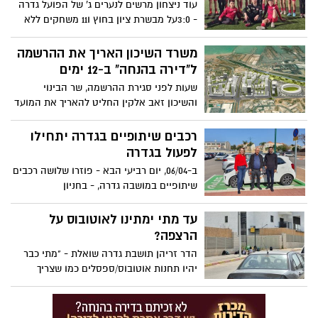
עוד ניצחון מרשים לנערים ג' של הפועל גדרה
- 3:0על מבשרת ציון בחוץ ו11 משחקים ללא
הפסד מהם 9 ניצחונות רצוף.
משרד השיכון האריך את ההרשמה
ל"דירה בהנחה" ב-12 ימים
שעות לפני סגירת ההרשמה, שר הבינוי
והשיכון זאב אלקין החליט להאריך את המועד
האחרון להרשמה להגרלות תכנית "דירה
בהנחה" עד יום א' 10.4.2022 בחצות. מי
רכבים שיתופיים בגדרה יתחילו
שקיבל תעודה זכאות עד ה-29.03 גם יוכל
לפעול בגדרה
להירשם להגרלה
ב-06/04, יום רביעי הבא - פוזרו שלושה רכבים
שיתופיים במושבה גדרה, - בחניון
'דרכא-רמון', בחניון 'מרכז אופק' ובחניון פינס
בסמוך למועצה המקומית. הרכב השיתופי
עד מתי ימתינו לאוטובוס על
יעניק מענה בכל שעה לנהגים צעירים, לנהגים
הרצפה?
אשר לא מחזיקים כלי רכב או בעת הצורך -
הדר זריהן תושבת גדרה שואלת - "מתי כבר
כאשר בעת פתיחת הרכב, יהיה הנהג מבוטח
יהיו תחנות אוטובוס/ספסלים כמו שצריך
ב-100%."
בשכונת גולדה? כל פעם מחדש אני רואה
ילדים קטנים שצריכים לשבת על המדרכה,
בגשם, ברוחות ועכשיו לקראת הקיץ בשמש