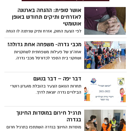
אושר סופית: ההנחה בארנונה
לאזרחים ותיקים תחודש באופן
אוטומטי
לפי הצעת החוק, אזרח ותיק שניתנה לו הנחה
בארנונה על דירה המשמשת אותו למגוריו,
תמשיך להינתן לו באופן אוטומטי מבלי
מכבי גדרה- משפחה אחת גדולה!
שיידרש מידי שנה להגיש בקשה או הצהרה
אחה"צ של פעילות משפחתית לשחקניות
נוספת לרשויות המקומיות כבעבר
ושחקני בית הספר לכדורסל מכבי גדרה.
דבר יפה – דבר בנועם
תחרות הנואם הצעיר בהובלת מועדון רוטרי
הבילויים גדרה יוצאת לדרך.
תרגיל חירום במוסדות החינוך
בגדרה
מוסדות החינוך בגדרה השתתפו בתרגיל חרום