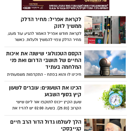
באמבולנסים ובניידות לטיפול נמרץ ויסייעו
לחזק את מערך הרפואי של מגן דוד אדום.
לקראת אפריל: מחיר הדלק
ממשיך לזנק
לקראת חודש אפריל האמור להגיע עוד מעט,
מחיר הדלק צפוי להמשיך ולעלות. כאשר
מחיר הדלק אמור לעלות ב- 40 אג' נוספות
הקסם הטכנולוגי שישנה את איכות
החיים של תושבי הדרום ואת פני
המלחמה בעתיד
חיכינו לו והוא בפתח - התקדמות משמעותית
בפרויקט מערכת הלייזר ליירוט טילים ורקטות
ששמו מעתה – "מגן אור" שישנה את המשחק
הכינו את השעונים: עוברים לשעון
– הרבה פחות אזעקות ורעשי פיצוצים גם
קיץ בסוף השבוע
בזמן שהטילים יצאו לעברנו – כיצד זה יקרה.
שעון הקיץ ייכנס לתוקפו אור ליום שישי
הקרוב (25.03). בשעה 02:00 יש להזיז את
המחוגים שעה אחת קדימה לשעה 03:00
הלך לעולמו גדול הדור הרב חיים
קנייבסקי