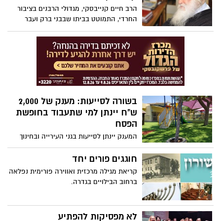
הרב חיים קנייבסקי, מגדולי הרבנים בציבור
החרדי, התמוטט בביתו שבבני ברק ועבר
החייאה.
בשורה לסייעות: מענק של 2,000
ש"ח יינתן למי שתעבוד בחופשת
הפסח
המענק יינתן לסייעות בגני העירייה ובחינוך
המיוחד בהתאם לימי העבודה שיעבדו בימי
החופשה. מי שיעבדו מעבר לשעות הנדרשות,
חוגגים פורים יחד
יהיו זכאיות לסכום נוסף בגין כל שעת עבודה.
קריאת מגילה מרכזית ואווירה פורימית נפלאה
יו"ר ההסתדרות ארנון בר-דוד: "הסייעות
ברחוב הבילויים בגדרה.
עושות עבודת קודש בחינוך הילדים של כולנו,
וזו רק ההתחלה בדרך לרפורמה מקיפה
בתחום"
לא מפסיקות להפתיע