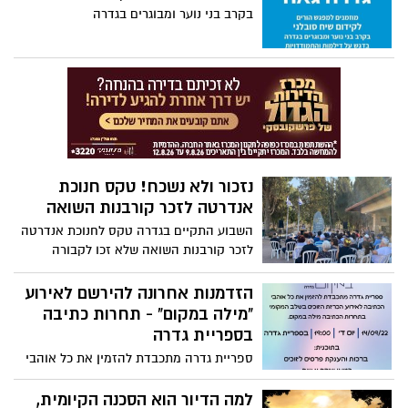
כתב האישום, אנס הנאשם את האישה בדייט
בקרב בני נוער ומבוגרים בגדרה
הראשון בו נפגשו, לאחר הכרות ממושכת
במסנג'ר
נזכור ולא נשכח! טקס חנוכת
אנדרטה לזכר קורבנות השואה
השבוע התקיים בגדרה טקס לחנוכת אנדרטה
לזכר קורבנות השואה שלא זכו לקבורה
בישראל
הזדמנות אחרונה להירשם לאירוע
"מילה במקום" - תחרות כתיבה
בספריית גדרה
ספריית גדרה מתכבדת להזמין את כל אוהבי
הכתיבה לאירוע הכרזת הזוכים בשלב המקומי
בתחרות הכתיבה "מילה במקום"
למה הדיור הוא הסכנה הקיומית,