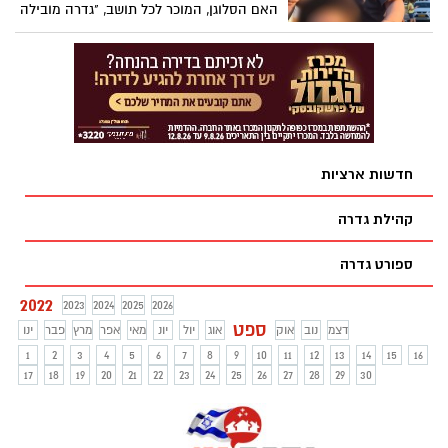
האם הסלוגן, המוכר לכל תושב, "גדרה מובילה
בחינוך" - נכון? הוא מתנוסס על שלטים
במושבה, כמעט תמיד לצד תמונתו של ראש
המועצה, אשר מתגאה בסטטיסטיקה. האם
הדבר נכון גם לגבי החינוך המיוחד? יצאנו
לבדוק.
חדשות ארציות
קהילת גדרה
ספורט גדרה
2022
2023
2024
2025
2026
ספט
דצמ
נוב
אוק
אוג
יול
יונ
מאי
אפר
מרץ
פבר
ינו
1
2
3
4
5
6
7
8
9
10
11
12
13
14
15
16
17
18
19
20
21
22
23
24
25
26
27
28
29
30