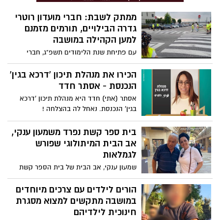
המיוניות בכנסת (לפיד, גנץ, מיכאלי, ליברמן) -
ממתק לשבת: חברי מועדון רוטרי
אין לו ברירה ובניגוד לתפיסת עולמו - הוא
גדרה הבילויים, תורמים מזמנם
חייב ללכת עם גוש ימין חרדים ולא בגלל שזה
למען הקהילה במושבה
הכי טוב למדינה....
עם פתיחת שנת הלימודים תשפ"ג, חברי
מועדון "רוטרי גדרה הבילויים" התייצבו בסמוך
לבתי הספר בגדרה, וסייעו בהסדרת התנועה,
הכירו את מנהלת תיכון 'דרכא בגין'
החניה, מעברי החציה, ובטיחות התלמידים
הנכנסת - אסתר חדד
וההורים. הסיוע היה בבוקר, כשהתלמידים
אסתר (אתי) חדד היא מנהלת תיכון 'דרכא
הגיעו לבית הספר ובצהרים בצאתם.
בגין' הנכנסת. נאחל לה בהצלחה !
בית ספר קשת נפרד משמעון ענקי,
אב הבית המיתולוגי שפורש
לגמלאות
שמעון ענקי, אב הבית של בית הספר קשת
בגדרה, פורש לגמלאות ומקבל חיבוק חם
מבית הספר והמושבה כולה
הורים לילדים עם צרכים מיוחדים
במושבה מתקשים למצוא מסגרת
חינוכית לילדיהם