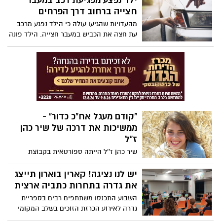
ילד נפצע מפגיעת רכב במעבר
ובריאות של מתמודדות ומחלימות סרטן השד,
חצייה ברחוב דרך הפרחים
הוא 'גמאני רצה'. תושבי ותושבות גדרה
מהעדויות שהגיעו עולה כי הילד נפגע מרכב
מוזמנים ומוזמנות להצטרף!
עת חצה את הכביש במעבר חצייה. הילד פונה
לביה"ח קפלן כשהוא במצב קל. נאחל רפואה
שלמה והרבה בריאות !
"קודם מעגל אח"כ כדור" -
ממשיכות את דרכה של שיר כהן
ז"ל
שיר כהן ז''ל הייתה ספורטאית בקבוצת
הכדורשת של גדרה אך למרבה הצער, נפטרה
בטרם עת ממחלת הסרטן. לזכרה הוקמה
יש לנו נציגה! קארין בוארון תייצג
קבוצת הכדורשת "שיר גדרה"
את גדרה בתחרות כתביה ארצית
השבוע התכנסו משתתפים רבים בספריית
גדרה לאירוע הכרזת הזוכים בשלב המקומי
בתחרות מילה במקום 2022