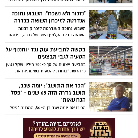
האקדמית לחינוך גבעת וושינגטון ומועצת
גדרה ללימודי מוסיקה וספורט במסגרת בתי
"נזכור ולא נשכח": השבוע נחנכה
הספר במושבה
אנדרטה לזיכרון השואה בגדרה
השבוע נחנכה האנדרטה לזכר קורבנות
השואה בבית העלמין הישן של גדרה, ביוזמת
הנהלת בית העלמין והמועצה. האנדרטה
מעלה על נס את אלו שנרצחו על ידי הנאצים
בקשה לתביעת ענק נגד יוחננוף על
ועוזריהם, ולא זכו לקבורה בישראל
הטעיה לגבי מבצעים
בתביעה ייצוגית על סך כ-200 מיליון שקל נטען
כי הרשת "בוחרת להטעות בשיטתיות את
לקוחותיה בכך שמציגה בשילוט על המדפים
מחירי 'מבצע' על מגוון מוצרים, בעוד שבקופה
"הכר את התושב": יומה שגב,
גובה תשלום גבוה יותר". יוחננוף: "כאשר נקבל
תושב גדרה מזה 65 שנים - "פסל
את התביעה נתייחס אליה במסגרת ההליך"
הגרוטאות"
הכירו את יומה שגב בן ה- 86, המכונה "פסל
הגרוטאות". את חצר ביתו שהפך ברבות הזמן
למוזיאון, מעטרים פסלים שיצר במו ידיו
מגרוטאות וחומרים שאסף. הצצה למקום
ייחודי, ממש מתחת לאף, המחייב ביקור