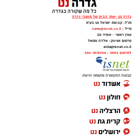
גדרה נט -אתר הבית של תושבי גדרה
מו"ל: קבוצת ישראל נט בע"מ
מייל :
news@isnet.co.il
עורך ראשי - אופיר מב
פרסום ושיווק- אלדה נתנאל
elda@isnet.co.il
לפרסום באתר : 050-7870908
קבוצת התקשורת ומקומוני הרשת: