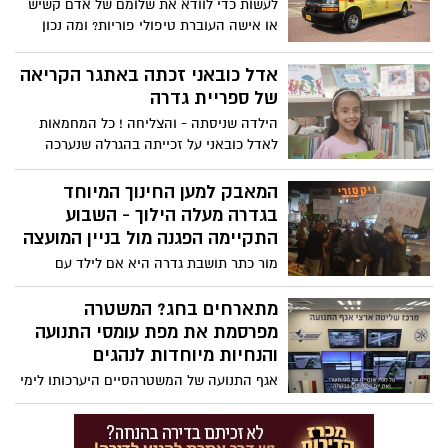
לעשות כדי לוודא את שלומם של אדם קשיש
או אישה העוברת טיפולי פוריות? ומה נכון
לאכול לקראת הצום ובסופו? במד"א עומדים
בהיערכות גבוהה לקראת יום הכיפורים
אדל כובאני זכתה באתגר הקריאה
ומגישים לציבור את המדריך המלא לצום בטוח
של ספריית גדרה
הילדה שניסתה - והצליחה ! כל המחמאות
לאדל כובאני על זכייתה בהגרלה שנערכה
בספריית גדרה
המאבק למען החינוך המיוחד
בגדרה מעלה הילוך - השבוע
התקיימה הפגנה מול בניין המועצה
מור כתר תושבת גדרה היא אם לילד עם
צרכים מיוחדים ופעילה מקומית וארצית למען
קידום ושיפור זכויותיהם של ילדים עם צרכים
מתארחים בחג? המשטרה
מיוחדים. בימים אלו מור פועלת עם הורים
מפרסמת את מפת עומסי התנועה
לילדים עם צרכים מיוחדים נוספים עבור
והנחיות מיוחדות לנהגים
אכיפת ושיפור זכויותיהם הבסיסיות של
אגף התנועה של המשטרהסיים היערכותו לימי
ילדיהם לקבל חינוך. השבוע התקיימה הפגנה
חגי תשרי תשפ"ג למתן מענה ושירות לכלל
סוערת ומסתמן שזו רק ההתחלה.
משתמשי הדרך בכל רחבי הארץ. במהלך החג
וחול המועד (סוכות) צפויים עומסי תנועה