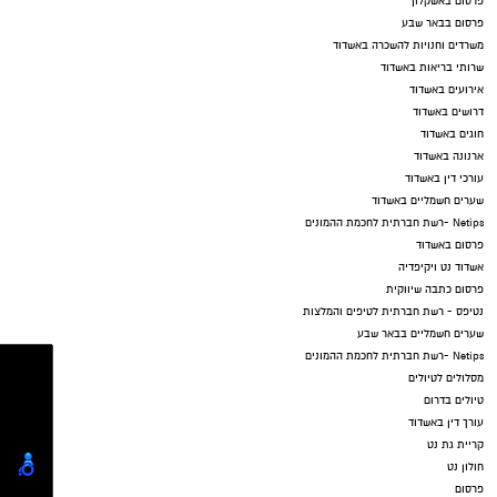
פרסום באשקלון
פרסום בבאר שבע
משרדים וחנויות להשכרה באשדוד
שרותי בריאות באשדוד
אירועים באשדוד
דרושים באשדוד
חוגים באשדוד
ארנונה באשדוד
עורכי דין באשדוד
שערים חשמליים באשדוד
Netips -רשת חברתית לחכמת ההמונים
פרסום באשדוד
אשדוד נט ויקיפדיה
פרסום כתבה שיווקית
נטיפס - רשת חברתית לטיפים והמלצות
שערים חשמליים בבאר שבע
Netips -רשת חברתית לחכמת ההמונים
מסלולים לטיולים
טיולים בדרום
עורך דין באשדוד
קריית גת נט
חולון נט
פרסום