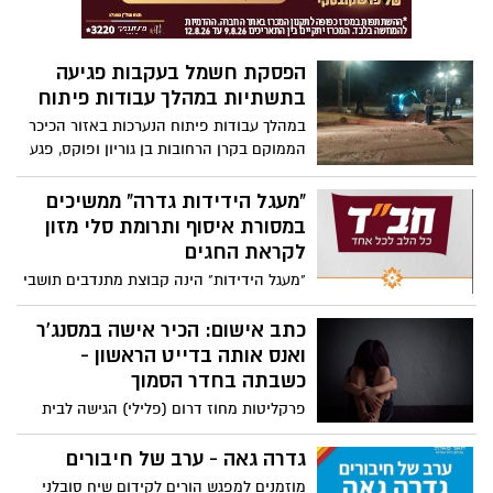
משפחתי. צפו בתמונות ובסרטונים בסוף
הכתבה
הפסקת חשמל בעקבות פגיעה
בתשתיות במהלך עבודות פיתוח
במהלך עבודות פיתוח הנערכות באזור הכיכר
הממוקם בקרן הרחובות בן גוריון ופוקס, פגע
טרקטור שפעל במקום בקו חשמל, מה שגרם
להפסקת חשמל באזור רחוב הדרור
"מעגל הידידות גדרה" ממשיכים
במסורת איסוף ותרומת סלי מזון
לקראת החגים
"מעגל הידידות" הינה קבוצת מתנדבים תושבי
גדרה, ברובה אנשי חב"ד, אשר עוסקים במשך
כל ימות השנה במיזמים של נתינה לקהילה.
כתב אישום: הכיר אישה במסנג'ר
הצטרפו למיזם איסוף סלי מזון לקראת החגים
ואנס אותה בדייט הראשון -
כשבתה בחדר הסמוך
פרקליטות מחוז דרום (פלילי) הגישה לבית
המשפט המחוזי בב"ש כתב אישום נגד אלדר
דוידוב, תושב הדרום בן כ- 28, המייחס לו
גדרה גאה - ערב של חיבורים
ביצוע עבירות של אינוס ומעשה מגונה. על פי
מוזמנים למפגש הורים לקידום שיח סובלני