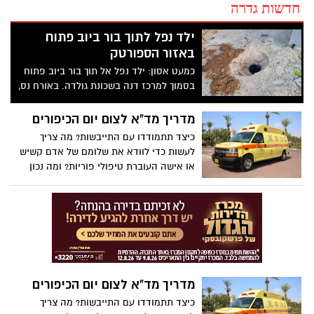
חדשות גדרה
ילד נפל לתוך בור ביוב פתוח
באזור הספורטק
כמעט אסון: ילד נפל אל תוך בור ביוב פתוח
בסמוך למרכז דנה בשכונת גולדה. באורח נס,
האירוע הסתיים ללא פציעה משמעותית
מדריך מד"א לצום יום הכיפורים
כיצד תתמודדו עם התייבשות? מה צריך
לעשות כדי לוודא את שלומם של אדם קשיש
או אישה העוברת טיפולי פוריות? ומה נכון
לאכול לקראת הצום ובסופו? במד"א עומדים
בהיערכות גבוהה לקראת יום הכיפורים
ומגישים לציבור את המדריך המלא לצום בטוח
מדריך מד"א לצום יום הכיפורים
כיצד תתמודדו עם התייבשות? מה צריך