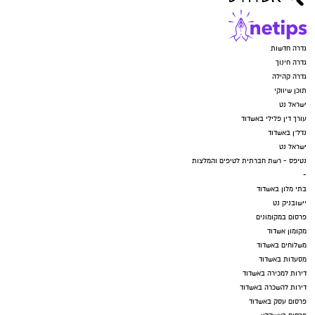
גדרה חדשות
גדרה חינוך
גדרה קהילה
תוכן שיווקי
ישראל נט
עורך דין פלילי באשדוד
נדל"ן באשדוד
ישראל נט
נטיפס - רשת חברתית לטיפים והמלצות
-
בתי מלון באשדוד
יישובניק נט
פרסום במקומונים
מקומון אשדוד
משלוחים באשדוד
מסעדות באשדוד
דירות למכירה באשדוד
דירות להשכרה באשדוד
פרסום עסק באשדוד