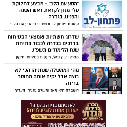
הלינק המצורף להן
"מסע עם הלב" - מבצע לחלוקת
סלי מזון לקראת ראש השנה
והפנינג בגדרה
עמותת פתחון לב ורשת 13 ב"מסע עם הלב" -
חלוקת עשרות אלפי סלי מזון למשפחות
נזקקות לכבוד ראש השנה. ביום 12.9.22
שדרוג תשתיות ואמצעי הבטיחות
יתקיים הפנינג בגדרה
בדרכים בגדרה לכבוד פתיחת
שנת הלימודים תשפ"ג
מפרצי 'שק וסע', מעקות בטיחות ותיקון
כבישים בטרם פתיחת שנת הלימודים החדשה
במערכת החינוך. המועצה המקומית גדרה:
מהי הממשלה שנתניהו הכי לא
"אנחנו משקיעים את מיטב המאמצים להעניק
רוצה אבל יקים אותה מחוסר
את הסביבה הבטוחה ביותר עבור ילדינו".
ברירה
העובדה היא מאז ומעולם נתניהו העדיף
להרכיב ממשלה עם אנשי מרכז ושמאל ומאז
ומעולם נמנע מלהקים ממשלת ימין חרדים (גם
כשהיו לו את כל האפשרויות לכך) - הפעם,
למרות המרחק האידיאולוגי העצום בינו לבין
החרדים ובן גביר והזהות האידיאולוגית
הכמעט מוחלטת בינו לבין שאר הרשימות