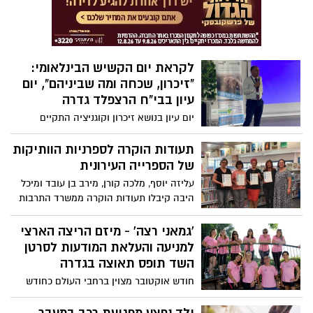
בצירים המרכזיים ובכבישים הבינעירוניים
לקראת יום הקשיש הבינלאומי:
"זיכרון, שכחה ומה שביניהם", יום
עיון בבי"ח הרצפלד גדרה
יום עיון בנושא זיכרון וקוגניציה התקיים
במרכז הרפואי גריאטרי שיקומי הרצפלד
בגדרה בשיתוף המחלקה לשירותים חברתיים
תעודות הוקרה לספרניות הוותיקות
במועצת גדרה, לקראת יום הקשיש הבינלאומי
של הספרייה העירונית
עליזה יוסף, מלכה קורן, מירב בן עובד ומיכל
היבה קיבלו תעודות הוקרה ממשרד התרבות
על פועלן רב השנים בספריה העירונית
'גמאני רצה' - מיזם הריצה הארצי
למניעה והעלאת המודעות לסרטן
השד תופס תאוצה בגדרה
חודש אוקטובר מצוין ברחבי העולם כחודש
המודעות לסרטן השד. אחד המיזמים הגדולים
והמשפיעים ביותר בישראל בתחום רווחה