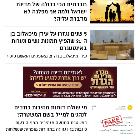
חברתית הכי גדולה של מדינת
ישראל ולמה אף מפלגה לא
מדברת עליה?
לא ימין ולא שמאל, לא איראן ולא חיזבאללה
5 שנים נגזרו על עידן מיכאלוב בן
– הסכנה הגדולה ביותר של מדינת ישראל
היא מה שקורה בתחום הדיור. אלו שרכשו
ה-21 שהפיץ תמונות נשים ונערות
דירות בשנים האחרונות עם משכנתא עד
באינסטגרם
לתקופת הפנסיה (ועשויים להתרסק בדרך) –
עידן מיכאלוב בן ה-21 מאופקים הואשם כזכור
ואלו שלא יכולים להקים ולקיים את הבסיס
בהפצת תמונות אינטימיות של כ-170 נשים
של כל הציונות והיהדות – להקים בית בארץ
וקטינות ללא ידיעתן ברשת. לפי כתב האישום,
ישראל.
הוא נהג למכור את הגישה לצפייה בתכנים
למשתמשים בעבור דמי שימוש בסכומים
משתנים. בבית המשפט המחוזי בבאר שבע
גזרו עליו 5 שנות מאסר. צפו בשידור השימוע
הבוקר
מי שולח דוחות מהירות כוזבים
לנהגים למייל בשם המשטרה?
במשטרת התנועה מזהירים מפני הודעות
כוזבות בגין נהיגה במהירות מופרזת שנשלחות
לאזרחים תמימים ומתריעים מפני לחיצה על