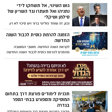
גוש השינוי, אל תשחקו לידי
נתניהו ואל תעתרו נגד השריון של
סילמן ושיקלי
נכון, זה שוחד פוליטי ברור ויש סיכוי לא רע
שייפסל בועדת הבחירות או בביהמ"ש. ודווקא
לכן אסור לכם לעתור נגדו. מדוע? ראו בהמשך.
הזמנה להרמת כוסית לכבוד השנה
החדשה
לקראת השנה החדשה: תושבי המושבה
מוזמנים להרמת כוסית לכבוד השנה החדשה
תכנית לימודים פורצת דרך בתחום
המוסיקה והספורט בבתי הספר
בגדרה
מדובר בתכנית פורצת דרך ובשיתוף המכללה