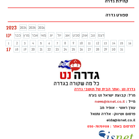
קהילת גדרה
ספורט גדרה
2023
2024
2025
2026
ינו
דצמ
נוב
אוק
ספט
אוג
יול
יונ
מאי
אפר
מרץ
פבר
1
2
3
4
5
6
7
8
9
10
11
12
13
14
15
16
17
18
19
20
21
22
23
24
25
26
27
28
29
30
31
גדרה נט -אתר הבית של תושבי גדרה
מו"ל: קבוצת ישראל נט בע"מ
מייל :
news@isnet.co.il
עורך ראשי - אופיר מב
פרסום ושיווק- אלדה נתנאל
elda@isnet.co.il
לפרסום באתר : 050-7870908