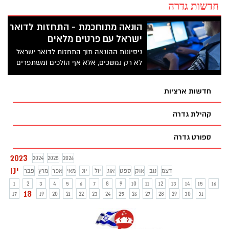
חדשות גדרה
הונאה מתוחכמת - התחזות לדואר
ישראל עם פרטים מלאים
ניסיונות ההונאה תוך התחזות לדואר ישראל
לא רק נמשכים, אלא אף הולכים ומשתפרים
תוך שההודעה הכוזבת משתלבת בשרשור
ההודעות מדואר ישראל כדי להגביר את
חדשות ארציות
האמינות. כך תימנעו מנפילה בפח
קהילת גדרה
ספורט גדרה
2023
2024
2025
2026
ינו
דצמ
נוב
אוק
ספט
אוג
יול
יונ
מאי
אפר
מרץ
פבר
1
2
3
4
5
6
7
8
9
10
11
12
13
14
15
16
18
17
19
20
21
22
23
24
25
26
27
28
29
30
31