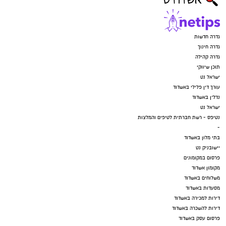
גדרה חדשות
גדרה חינוך
גדרה קהילה
תוכן שיווקי
ישראל נט
עורך דין פלילי באשדוד
נדל"ן באשדוד
ישראל נט
נטיפס - רשת חברתית לטיפים והמלצות
-
בתי מלון באשדוד
יישובניק נט
פרסום במקומונים
מקומון אשדוד
משלוחים באשדוד
מסעדות באשדוד
דירות למכירה באשדוד
דירות להשכרה באשדוד
פרסום עסק באשדוד