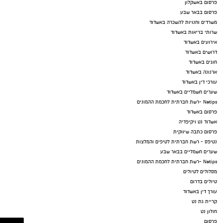
פרסום באשקלון
פרסום בבאר שבע
משרדים וחנויות להשכרה באשדוד
שרותי בריאות באשדוד
אירועים באשדוד
דרושים באשדוד
חוגים באשדוד
ארנונה באשדוד
עורכי דין באשדוד
שערים חשמליים באשדוד
Netips -רשת חברתית לחכמת ההמונים
פרסום באשדוד
אשדוד נט ויקיפדיה
פרסום כתבה שיווקית
נטיפס - רשת חברתית לטיפים והמלצות
שערים חשמליים בבאר שבע
Netips -רשת חברתית לחכמת ההמונים
מסלולים לטיולים
טיולים בדרום
עורך דין באשדוד
קריית גת נט
חולון נט
פרסום