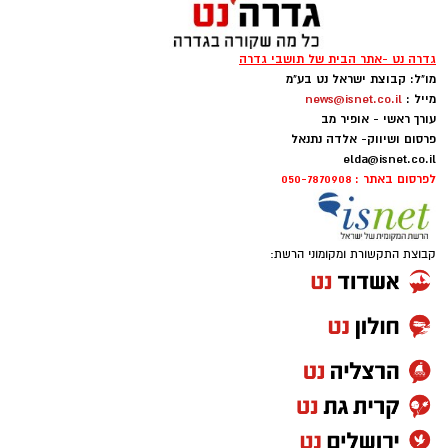
גדרה נט -אתר הבית של תושבי גדרה
מו"ל: קבוצת ישראל נט בע"מ
מייל :
news@isnet.co.il
עורך ראשי - אופיר מב
פרסום ושיווק- אלדה נתנאל
elda@isnet.co.il
לפרסום באתר : 050-7870908
קבוצת התקשורת ומקומוני הרשת: