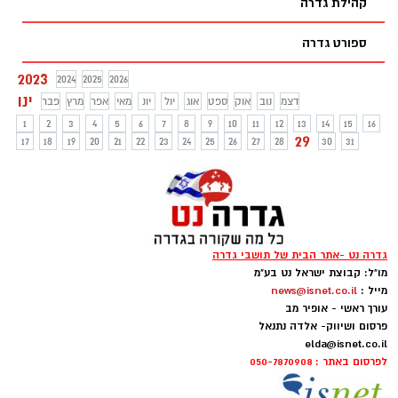
קהילת גדרה
ספורט גדרה
2023
2024
2025
2026
ינו
דצמ
נוב
אוק
ספט
אוג
יול
יונ
מאי
אפר
מרץ
פבר
1
2
3
4
5
6
7
8
9
10
11
12
13
14
15
16
29
17
18
19
20
21
22
23
24
25
26
27
28
30
31
גדרה נט -אתר הבית של תושבי גדרה
מו"ל: קבוצת ישראל נט בע"מ
מייל :
news@isnet.co.il
עורך ראשי - אופיר מב
פרסום ושיווק- אלדה נתנאל
elda@isnet.co.il
לפרסום באתר : 050-7870908