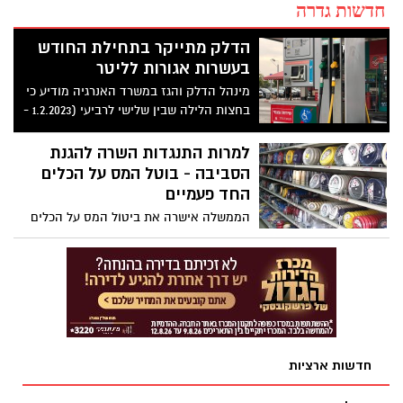
חדשות גדרה
הדלק מתייקר בתחילת החודש
בעשרות אגורות לליטר
מינהל הדלק והגז במשרד האנרגיה מודיע כי
בחצות הלילה שבין שלישי לרביעי (1.2.2023 -
31.1.2023) יעודכנו מחירי מוצרי הדלק
הנמצאים בפיקוח, הנמכרים לצרכן בתחנות
למרות התנגדות השרה להגנת
הדלק
הסביבה - בוטל המס על הכלים
החד פעמיים
הממשלה אישרה את ביטול המס על הכלים
החד פעמיים, זאת על אף התנגדות השרה
להגנת הסביבה עידית סילמן. עמדת השרה
וגורמי המקצוע של המשרד הייתה שיש להביא
חלופה ראויה לביטול המס ולמצוא פתרון
הולם (כמו סבסוד מדיחי כלים). לטענת
משרדה, המיסוי הביא להפחתה משמעותית
בצריכת כלים חד פעמיים במדינת ישראל
חדשות ארציות