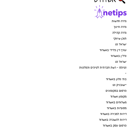
גדרה חדשות
גדרה חינוך
גדרה קהילה
תוכן שיווקי
ישראל נט
עורך דין פלילי באשדוד
נדל"ן באשדוד
ישראל נט
נטיפס - רשת חברתית לטיפים והמלצות
-
בתי מלון באשדוד
יישובניק נט
פרסום במקומונים
מקומון אשדוד
משלוחים באשדוד
מסעדות באשדוד
דירות למכירה באשדוד
דירות להשכרה באשדוד
פרסום עסק באשדוד