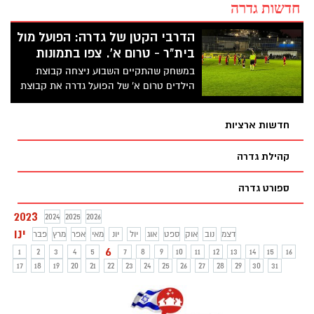
חדשות גדרה
הדרבי הקטן של גדרה: הפועל מול
בית"ר - טרום א'. צפו בתמונות
במשחק שהתקיים השבוע ניצחה קבוצת
הילדים טרום א' של הפועל גדרה את קבוצת
טרום א' של בית"ר גדרה
חדשות ארציות
קהילת גדרה
ספורט גדרה
2023
2024
2025
2026
ינו
דצמ
נוב
אוק
ספט
אוג
יול
יונ
מאי
אפר
מרץ
פבר
6
1
2
3
4
5
7
8
9
10
11
12
13
14
15
16
17
18
19
20
21
22
23
24
25
26
27
28
29
30
31