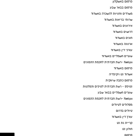
פרסום באשקלון
פרסום בבאר שבע
משרדים וחנויות להשכרה באשדוד
שרותי בריאות באשדוד
אירועים באשדוד
דרושים באשדוד
חוגים באשדוד
ארנונה באשדוד
עורכי דין באשדוד
שערים חשמליים באשדוד
Netips -רשת חברתית לחכמת ההמונים
פרסום באשדוד
אשדוד נט ויקיפדיה
פרסום כתבה שיווקית
נטיפס - רשת חברתית לטיפים והמלצות
שערים חשמליים בבאר שבע
Netips -רשת חברתית לחכמת ההמונים
מסלולים לטיולים
טיולים בדרום
עורך דין באשדוד
קריית גת נט
חולון נט
פרסום