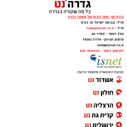
גדרה נט -אתר הבית של תושבי גדרה
מו"ל: קבוצת ישראל נט בע"מ
מייל :
news@isnet.co.il
עורך ראשי - אופיר מב
פרסום ושיווק- אלדה נתנאל
elda@isnet.co.il
לפרסום באתר : 050-7870908
קבוצת התקשורת ומקומוני הרשת: