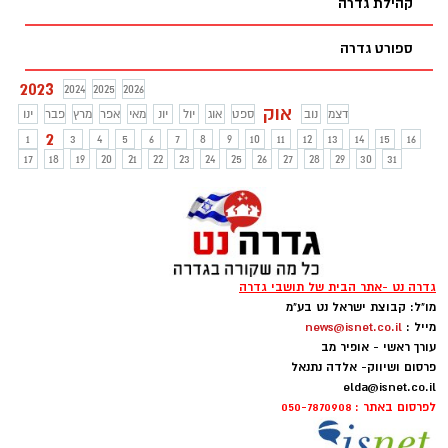
קהילת גדרה
ספורט גדרה
2023
2024
2025
2026
אוק
דצמ
נוב
ספט
אוג
יול
יונ
מאי
אפר
מרץ
פבר
ינו
2
1
3
4
5
6
7
8
9
10
11
12
13
14
15
16
17
18
19
20
21
22
23
24
25
26
27
28
29
30
31
גדרה נט -אתר הבית של תושבי גדרה
מו"ל: קבוצת ישראל נט בע"מ
מייל :
news@isnet.co.il
עורך ראשי - אופיר מב
פרסום ושיווק- אלדה נתנאל
elda@isnet.co.il
לפרסום באתר : 050-7870908