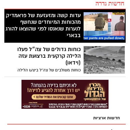
חדשות גדרה
עדות קשה ומזעזעת של פראמדיק
מהכוחות המיוחדים שנחשף
לנערות שנאנסו לפני שהוצאו להורג
בבארי
עדות קשה מאוד לקריאה ושמיעה של איש
כוחות גדולים של צה״ל פעלו
הכוחות המיוחדים שפעלו בעזה, פראמדיק,
שתיאר את מה שראה בעת שנכנס לבית
הלילה קרקעית ברצועת עזה
בקיבוץ בארי בזמן התופת, תוך שחיפש
(וידאו)
פצועים ואזרחים שזקוקים לחילוץ
כוחות משולבים של צה"ל ביצעו הלילה
פשיטה ממוקדת בצפון רצועת עזה. צפו
בתיעודים
חדשות ארציות