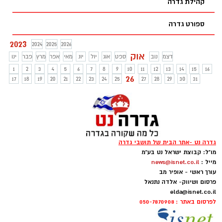
קהילת גדרה
ספורט גדרה
2023
2024
2025
2026
אוק
דצמ
נוב
ספט
אוג
יול
יונ
מאי
אפר
מרץ
פבר
ינו
1
2
3
4
5
6
7
8
9
10
11
12
13
14
15
16
26
17
18
19
20
21
22
23
24
25
27
28
29
30
31
גדרה נט -אתר הבית של תושבי גדרה
מו"ל: קבוצת ישראל נט בע"מ
מייל :
news@isnet.co.il
עורך ראשי - אופיר מב
פרסום ושיווק- אלדה נתנאל
elda@isnet.co.il
לפרסום באתר : 050-7870908