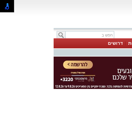
ת
דרושים