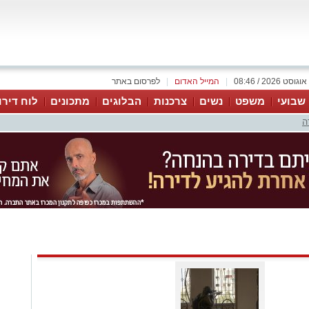
|
המייל האדום
|
לפרסום באתר
 שבועי
משפט
נשים
צרכנות
הבלוגים
מתכונים
לוח דירו
ה