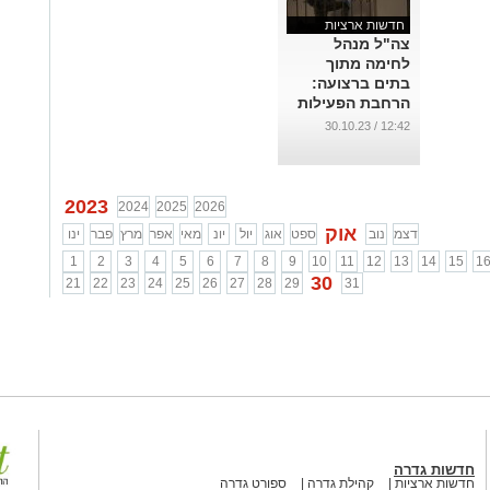
חדשות ארציות
צה"ל מנהל
לחימה מתוך
בתים ברצועה:
הרחבת הפעילות
הקרקעית נמשכת
12:42 / 30.10.23
...
2023
2024
2025
2026
אוק
דצמ
נוב
ספט
אוג
יול
יונ
מאי
אפר
מרץ
פבר
ינו
1
2
3
4
5
6
7
8
9
10
11
12
13
14
15
1
30
21
22
23
24
25
26
27
28
29
31
חדשות גדרה
חדשות ארציות
קהילת גדרה
ספורט גדרה