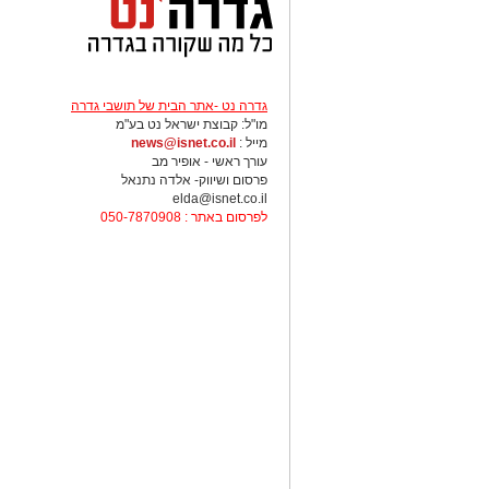
גדרה נט -אתר הבית של תושבי גדרה
מו"ל: קבוצת ישראל נט בע"מ
מייל :
news@isnet.co.il
עורך ראשי - אופיר מב
פרסום ושיווק- אלדה נתנאל
elda@isnet.co.il
לפרסום באתר : 050-7870908