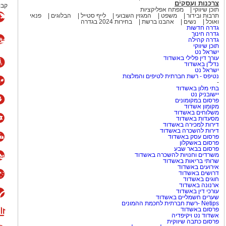
צרכנות ועסקים
קבו
תוכן שיווקי
מפתח אפליקציות
תרבות ובידור
משפט
המגזין השבועי
לייף סטייל
הבלוגים
פנאי
ואוכל
נשים
אהבנו ברשת
בחירות 2024 בגדרה
גדרה חדשות
גדרה חינוך
גדרה קהילה
תוכן שיווקי
ישראל נט
עורך דין פלילי באשדוד
נדל"ן באשדוד
ישראל נט
נטיפס - רשת חברתית לטיפים והמלצות
-
בתי מלון באשדוד
יישובניק נט
פרסום במקומונים
מקומון אשדוד
משלוחים באשדוד
מסעדות באשדוד
דירות למכירה באשדוד
דירות להשכרה באשדוד
פרסום עסק באשדוד
פרסום באשקלון
פרסום בבאר שבע
משרדים וחנויות להשכרה באשדוד
שרותי בריאות באשדוד
אירועים באשדוד
דרושים באשדוד
חוגים באשדוד
ארנונה באשדוד
עורכי דין באשדוד
שערים חשמליים באשדוד
Netips -רשת חברתית לחכמת ההמונים
פרסום באשדוד
אשדוד נט ויקיפדיה
פרסום כתבה שיווקית