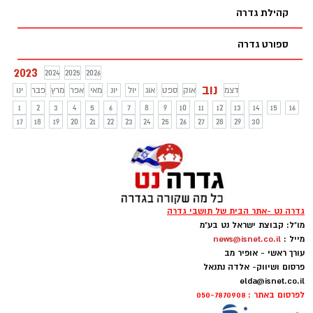
קהילת גדרה
ספורט גדרה
2023
2024
2025
2026
נוב
דצמ
אוק
ספט
אוג
יול
יונ
מאי
אפר
מרץ
פבר
ינו
1
2
3
4
5
6
7
8
9
10
11
12
13
14
15
16
17
18
19
20
21
22
23
24
25
26
27
28
29
30
גדרה נט -אתר הבית של תושבי גדרה
מו"ל: קבוצת ישראל נט בע"מ
מייל :
news@isnet.co.il
עורך ראשי - אופיר מב
פרסום ושיווק- אלדה נתנאל
elda@isnet.co.il
לפרסום באתר : 050-7870908