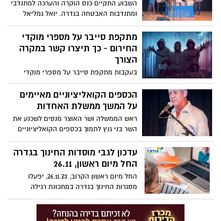
שובכם
השבוע התקיים כנס הוקרה והערכה למתנדבי
ומתנדבות האבטחה בגדרה. יואל גמליאל
ראש המועצה: "בעת הזו התגלתה תושייתה
ועוצמתה של החברה הישראלית בכלל ושל
מתקפת סייבר על מספרי מוקדי
קהילת גדרה בפרט. תודה לכל אחת ואחד
החירום - כך תיצרו קשר במקרה
מכם/ן על ההירתמות המלאה. יחד ננצח"
הצורך
בעקבות מתקפת סייבר על מספרי מוקדי
החירום בישראל, לא ניתן לחייג דרך המספרים
המקוצרים למוקדי המשטרה, מד״א וכיבוי
הכספים הקואליציוניים מאיימים
אש. במקרה חירום, כך תיצרו עימם קשר
על המשך ממשלת האחדות
ראש הממשלה ושר האוצר מנסים לשכנע את
השר בני גנץ לתמוך בכספים הקואליציוניים
לחרדים שמסתכמים בתוספות של מיליארדי
שקלים רבים, אך גנץ מתעקש להעביר את
עדכון לגבי מוסדות החינוך בגדרה
הכספים רק למטרות הלחימה, למפונים,
החל מיום ראשון, 26.11
לעסקים, לצמחיה ולחיזוק המשק בגין בור
החל מיום ראשון הקרוב, 26.11.23, יפעלו
עלויות המלחמה.
מסגרות החינוך בגדרה במתכונת רגילה
כמפורט מטה: מעונות חוזרים לפעילות
במתכונת רגילה כולל יום שישי.