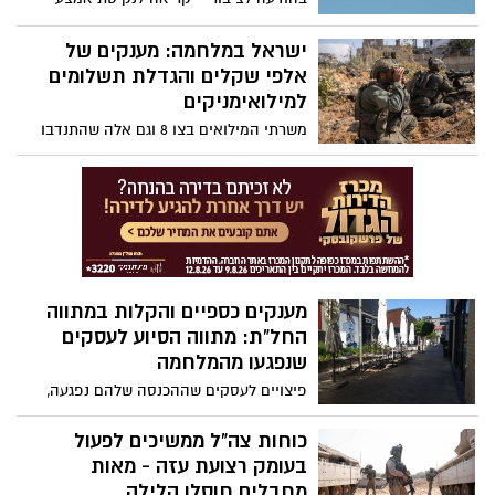
שנמצאים בחמ״ל ומסיירים ביישוב 24/7. יחד
זהירות מוגברים בעת נסיעה לחו"ל לאור ריבוי
ננצח
גילויי אנטישמיות ואירועי אלימות למול
ישראל במלחמה: מענקים של
ישראלים ויהודים בעולם
אלפי שקלים והגדלת תשלומים
למילואימניקים
משרתי המילואים בצו 8 וגם אלה שהתנדבו
למילואים במלחמה, צפויים לקבל מענק של
1100 ש"ח, בנוסף יזכו הורים לילדים בעוד
2,000 שקלים - כך סוכם בין שר האוצר, שר
הביטחון ובכירי צה"ל
מענקים כספיים והקלות במתווה
החל"ת: מתווה הסיוע לעסקים
שנפגעו מהמלחמה
פיצויים לעסקים שההכנסה שלהם נפגעה,
מענקים קבועים בהתאם למחזור של העסק
וירידת ההכנסה והקלות במתווה החל"ת:
כוחות צה"ל ממשיכים לפעול
מתווה הפיצויים לעסקים שאישרה הממשלה
בעומק רצועת עזה - מאות
בעקבות מלחמת חרבות הברזל
מחבלים חוסלו הלילה