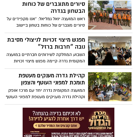
התיכוניים והנהגת ההורים היישובית ובהתאם
סיורים מתוגברים של כוחות
לכך שגדרה ירוקה על פי הנחיות פיקוד העורף
הבטחון בגדרה
ראש המועצה יואל גמליאל: "אנו מקפידים על
סיורים מוגברים של כוחות בטחון ביישוב
לאורך כל שעות היממה תוך שימת דגש מיוחד
על מוסדות החינוך, אתרי הבנייה והכניסות
מפגש מיצוי זכויות לניצולי מסיבת
ליישוב. נמשיך לפעול בזהירות ובאחריות,
נובה ״חרבות ברזל״
לקיים מידי יום הערכת מצב לבחינת
השבוע המחלקה לשירותים חברתיים במועצה
ההתפתחויות ולתת מענה לבטחון מירבי
המקומית גדרה קיימה מפגש מיצוי זכויות
ביישוב. "
לניצולי מסיבת נובה ״חרבות ברזל״.
קהילת גדרה מענקים מעטפת
תומכת למפוני העוטף והצפון
המועצה המקומית גדרה יחד עם מרכז אופק
וקהילת גדרה מעניקים מעטפת למפוני העוטף
והצפון החל משירותי ביגוד ועד לשירותי
תמיכה וחינוך