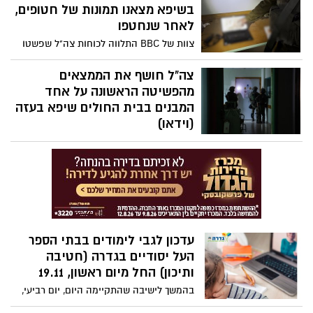
לאחר שחיסל עשרות מחבלים. גבורתו של
בשיפא מצאנו תמונות של חטופים,
אביתר היא גבורה יוצאת דופן כאשר הוא
לאחר שנחטפו
וחייליו היו מהכוחות הראשונים שהסתערו על
צוות של BBC התלווה לכוחות צה"ל שפשטו
המחבלים וגם לאחר שנפצע במהלך הלחימה,
על אזורים מסוימים בבית החולים שיפא
המשיך להלחם כמו אריה יחד עם חייליו.
בעזה. דובר צה"ל הודיע לתקשורת הזרה,
צה"ל חושף את הממצאים
יונתן קונריקוס, טען בפני הצוות כי על מחשבי
מהפשיטה הראשונה על אחד
הנייד בבית החולים נמצאו תמונות של חלק
המבנים בבית החולים שיפא בעזה
מהחטופים - לאחר שנחטפו לעזה. "חשפנו
(וידאו)
ציוד רב שיכול לשפוך אור על המצב הנוכחי,
מפקדה מבצעית, אמצעי לחימה וציוד
בתקווה גם לגבי החטופים".
טכנולוגי בבניין ה-MRI בבית החולים שיפאא׳;
כוחות צה"ל בפיקוד אוגדה 36 ממשיכים
בפעילות ממוקדת בבית החולים
עדכון לגבי לימודים בבתי הספר
העל יסודיים בגדרה (חטיבה
ותיכון) החל מיום ראשון, 19.11
בהמשך לישיבה שהתקיימה היום, יום רביעי,
יחד עם אגף החינוך, נציגות מנהלי בתי הספר