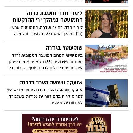
מתנגדים לעסקה בממשלה, ביניהם חברי
עוצמה יהודית והציונות הדתית. אלה הפרטים
לימוד חדד תושבת גדרה
הידועים על העסקה המסתמנת
התמוטטה במהלך ירי ההרקטות
לימור חדד, בת 56 מגדרה, התמוטטה אמש
(ב׳) במהלך המטח לעבר גוש דן והשפלה
והובהלה לבית החולים ללא הכרה. מבדיקת
רנטגן שעברה התגלה כי סבלה מדימום מסיבי
שוקעוטף בגדרה
במוח בגלל לחץ שנגרם בעקבות האזעקה. יהי
ביום שישי הקרוב המועצה המקומית גדרה
זכרה ברוך
ומתחם האירועים 1884 מזמינים אתכם לשוק
איכרים ייחודי של תוצרת העוטף והדרום. כל
מה שצריך לסופ"ש: מאפים, גבינות, ממולאים,
עציצים ועוד...
אזעקה נשמעה הערב בגדרה
אזעקה נשמעה הערב בגדרה צוותי מד"א יצאו
לסרוק זירות בהם דווח על נפילות, בשלב זה
לא דווח על נפגעים