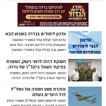
מלחמת חרבות ברזל חושפת את כל הטוב
שבחברה הישראלית, זו שכולנו מייחלים לחיות
בה. צפו בווידאו של המכסה הניידת שמגיעה
לחזית על גבי משאית ומכבסת, מייבשת
ואפילו מגהצת את המדים לחיילי צה"ל. קבלו
את משאית הכביסה בחזית.
עדכון לימודים בגדרה בשבוע הבא
עדכון לגבי קבלת קהל במשרדי המועצה
המקומית גדרה לידיעת הציבור, החל מיום
ראשון, 5.11, קבלת קהל במשרדי המועצה
המקומית גדרה (כולל ספרייה) תתקיים *בימי
שני בין השעות 8:30-15:30*. שימו לב-
הענקת דרגה לרועי ויצמן, המשרת
במחלקת הגבייה ובמינהל ההנדסה תתקיים
בפיקוד העורף ביקל״ר של גדרה.
קבלת קהל על פי המפורט:
הבוקר הוענקה דרגה לרועי ויצמן, המשרת
בפיקוד העורף ביקל״ר של גדרה. הדרגה
הוענקה בישיבת הערכת המצב שהתקיימה
הבוקר בחמ״ל על ידי ראש המועצה יואל
אזהרת מסע חמורה של המל״ל
גמליאל ורס"ן אליאסף שאער, סגן מפקד
לכל היעדים בעולם
היקל״ר בגדרה. בהזדמנות זו אנו מודים לרועי
המטה לביטחון לאומי (המל"ל) ומשרד החוץ
ולכל משרתי.ות המילואים מפיקוד העורף
בהודעה לציבור – קריאה לנקיטת אמצעי