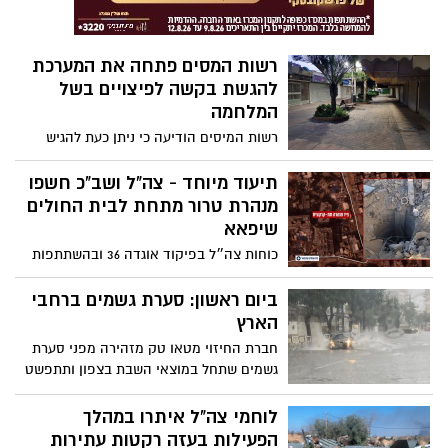
רשות המסים פתחה את המערכת
להגשת בקשה לפיצויים בשל
המלחמה
רשות המיסים הודיעה כי ניתן כעת להגיש
תביעות בצורה מקוונת עבור נזק עקיף במספר
מסלולים לפי מיקום העסק. מדובר בתכנית
תיעוד מיוחד - צה"ל ושב"כ חשפו
פיצויים בעלות של 15 מיליארד שקל לעסקים
מנהרת טרור מתחת לבית החולים
שהכנסותיהם נפגעו בתקופת המלחמה. כזכור,
שיפאא
עסקים המרוחקים עד 40 ק"מ מגבול עזה
כוחות צה״ל בפיקוד אוגדה 36 ובהשתתפות
ועסקים ביישובים באזורים שהוגדרו כרגישים
כוחות מיוחדים מיחידות שלדג, יהל״ם ועוקץ,
בצפון יקבלו פיצויים מוגדלים. כל הפרטים
חשפו בהכוונת שב"כ ואמ"ן, תוואי מנהרת
ביום ראשון: סערת גשמים ברחבי
בפנים
טרור באורך של כ-55 מטרים ובעומק של כ-10
הארץ
מטרים מתחת לבית החולים שיפאא׳
חברת החיזוי מטאו טק מזהירה מפני סערת
גשמים שתחל במוצאי השבת בצפון ותתפשט
במהלך הלילה לאזורים רבים ברחבי הארץ.
הצפי הוא לכמויות משקעים גדולות ורוחות
לוחמי צה"ל איתרו במהלך
עזות עד 80 קמ"ש
הפעילות בעזה רקטות עתירות