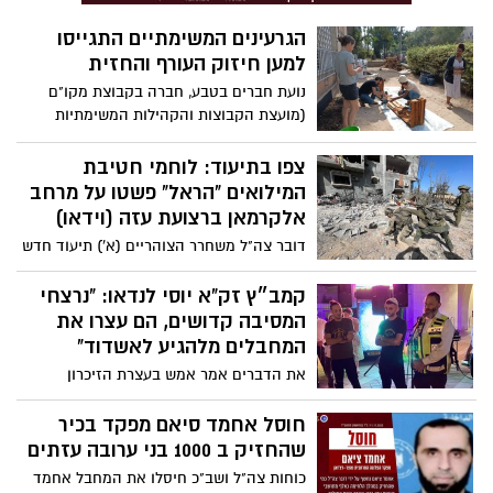
הגרעינים המשימתיים התגייסו
למען חיזוק העורף והחזית
נועת חברים בטבע, חברה בקבוצת מקו"ם
(מועצת הקבוצות והקהילות המשימתיות
בישראל), הינה עמותה אשר יוזמת, מקימה
ומלווה קבוצות קהילתיות של יוצאי אתיופיה
צפו בתיעוד: לוחמי חטיבת
לטובת העצמת הקהילה וחיזוק הקשר אל
המילואים "הראל" פשטו על מרחב
הארץ. קהילת החקלאים של העמותה
אלקרמאן ברצועת עזה (וידאו)
המעבדים את חלקותיהם הקטנות המוקצות
דובר צה"ל משחרר הצוהריים (א') תיעוד חדש
להם בגינה הקהילתית במערב גדרה
מהלחימה בעזה, בה נראים לוחמי חטיבת
המילואים "הראל" כשהם פושטים על מרחב
קמב״ץ זק"א יוסי לנדאו: "נרצחי
אלקרמאן ברצועת עזה, משמידים אויב
המסיבה קדושים, הם עצרו את
ותשתיות טרור. צפו
המחבלים מלהגיע לאשדוד"
את הדברים אמר אמש בעצרת הזיכרון
באשדוד, מתנדב זק"א יוסי לנדאו שטיפל
בכבודם של רבים מנרצחי המסיבה ואחרים
חוסל אחמד סיאם מפקד בכיר
בימים שאחרי המתקפה הרצחנית על יישובי
שהחזיק ב 1000 בני ערובה עזתים
העוטף. הוא הוסיף וסיפר על התכנית של
כוחות צה"ל ושב"כ חיסלו את המחבל אחמד
המחבלים להגיע עד אשדוד ולכבוש את