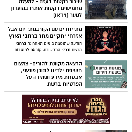
שיגור רקטות בעזה - למעלה
מחמישים רקטות אותרו במועדון
לנוער (וידאו)
לוחמי צה"ל איתרו והשמידו מתחמים ששימשו
מתייחדים עם הקורבנות: יום אבל
לשיגור רקטות, ביניהם מתחם שמוקם בתוך
מסגד ; למעלה מ-50 רקטות נמצאו במתחם
אזרחי יתקיים מחר ברחבי הארץ
המשמש לפעילות נוער, מוכנות לשיגור אל עבר
הודעה שהופצה בימים האחרונה ברחבי
ישראל
הרשת ובכלי התקשורת, קוראת למוסדות
חינוך, מוסדות ציבור וגופים אחרים לקיים מחר
(שלישי) יום אבל אזרחי לצד טקס זיכרון לזכר
הרצאה מקוונת להורים- צמצום
הנרצחים והנופלים ודקה דומייה בשעה 11:00
חשיפת ילדינו לתוכן פוגעני,
אבטחת מידע ושמירה על
הפרטיות ברשת