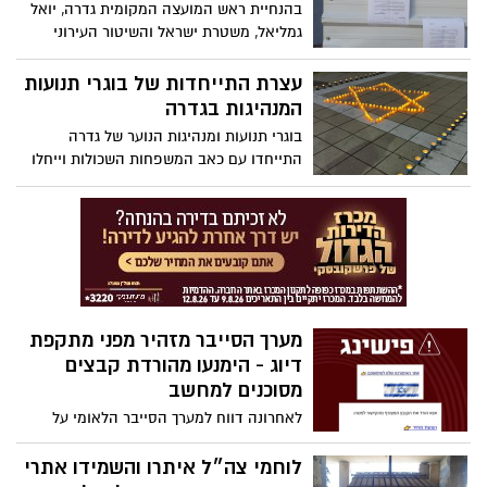
בהנחיית ראש המועצה המקומית גדרה, יואל
גמליאל, משטרת ישראל והשיטור העירוני
מקפידים על נהלי בטחון מחמירים באתרי
הבנייה בגדרה
עצרת התייחדות של בוגרי תנועות
המנהיגות בגדרה
בוגרי תנועות ומנהיגות הנוער של גדרה
התייחדו עם כאב המשפחות השכולות וייחלו
לשובם של החטופים הביתה
מערך הסייבר מזהיר מפני מתקפת
דיוג - הימנעו מהורדת קבצים
מסוכנים למחשב
לאחרונה דווח למערך הסייבר הלאומי על
קמפיין דיוג (Phishing) נרחב הפעיל בישראל
באמצעות הודעות לדואר האלקטרוני, עם
לוחמי צה״ל איתרו והשמידו אתרי
קישור להורדת קבצים זדוניים