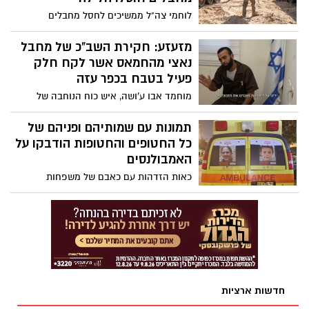
לוחמי צה"ל ממשיכים לחסל מחבלים
ולהשמיד תשתיות טרור ברחבי רצועת עזה;
לוחמי צה"ל בפיקוד חטיבת גולני ניהלו במהלך
מזעזע: חקירת השב"כ של מחבל
הלילה קרבות ממושכים במהלכם חוסלו
נאצי מהחמאס אשר לקח חלק
עשרות מחבלים
פעיל בטבח בכפר עזה
מוחמד אבו ע'ושה, איש כוח הנוחבה של
חמאס, העיד כי "המשימה שלנו הייתה להרוג,
לא לחטוף" - וסיפר על הזוועות שביצעו הוא
תמונות עם שמותיהם ופניהם של
ושותפיו בכפר עזה - קשה לצפייה
כל החטופים והחטופות הודבקו על
האמבולנסים
כאות הזדהות עם כאבם של משפחות
החטופים החליטה בהנהלת מגן דוד אדום כי
על שמשות החלונות האחוריים של כל
האמבולנסים והניידות לטיפול נמרץ ברחבי
הארץ יודבקו תמונות עם פני ושמות החטופים
המוחזקים בעזה
חדשות ארציות