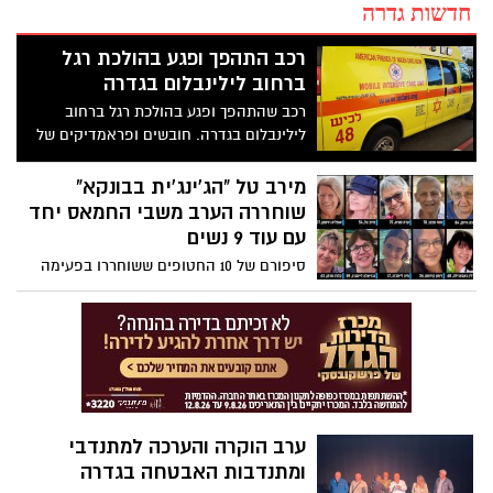
חדשות גדרה
רכב התהפך ופגע בהולכת רגל
ברחוב לילינבלום בגדרה
רכב שהתהפך ופגע בהולכת רגל ברחוב
לילינבלום בגדרה. חובשים ופראמדיקים של
מד"א העניקו טיפול רפואי ופינו לבי"ח קפלן,
3 פצועים בהם: 2 נשים כבנות 70 במצב בינוני
מירב טל "הג'ינג'ית בבונקא"
ו-1 במצב קל
שוחררה הערב משבי החמאס יחד
עם עוד 9 נשים
סיפורם של 10 החטופים ששוחררו בפעימה
החמישית היום (שלישי) בשעה 20:00 לאחר
שנחטפו מבתיהם ב7 באוקטובר והיו בשבי
החמאס במשך 53 יום בנוסף אליהם שוחררו 2
תאילנדים . הם שוחררו במסגרת הפסקת אש
בשבי נותרו 167 חטופים. הערב שוחררו משבי
החמאס גבריאלה ומיאה ליימברג ואחותה של
גבריאלה - קלרה, אופליה רויטמן, דיצה היימן,
ערב הוקרה והערכה למתנדבי
עדה שגיא ותמר מצגר נורלין (נטלי)
ומתנדבות האבטחה בגדרה
באבאדילה אגוג'ו מירב טל ורימון קירשט ברוך