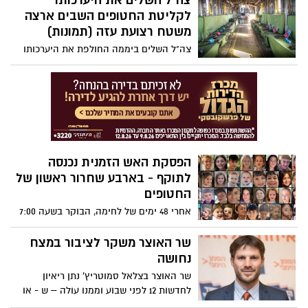
צה"ל השלים את היערכותו
חטופים שנמצאים בשבי החמאס. מרגלית
לקליטת החטופים השבים ארצה
מוזס, חנה קציר, דורון כץ-אשר, אביב אשר,
משטח רצועת עזה (תמונות)
רז אשר, רותי מונדר, אוהד מונדר, קרן מונדר,
עדינה משה, יפה אדר, דניאל אלוני ואמיליה
צה"ל השלים ביממה החולפת את היערכותו
אלוני, וחנה פרי ברוך שובכם
לקליטת החטופים השבים ארצה משטח
רצועת עזה. צה"ל בשיתוף משרדי הממשלה
וארגוני הביטחון, גיבשו הליך לקליטה מהירה
של השבים, תוך מתן ליווי נדרש
הפסקת האש הזמנית נכנסה
לתוקף - בארבע שחרור ראשון של
החטופים
אחרי 48 ימים של לחימה, הבוקר בשעה 7:00
נכנסה לתוקף הפסקת אש זמנית לארבעה
ימים, במהלכם ישוחררו 50 ילדים ונשים
שר האוצר משקר לציבור במצח
חטופים. בניגוד לעבר, הפסקת האש לא
נחושה
לוותה במטחי סיום, אך לאחר כניסת הפסקת
שר האוצר בצלאל סמוטריץ' נתן ריאיון
האש בוצע ירי לעוטף עזה. זה מה שצפוי
לחדשות 12 לפני שבוע וממנו עולה – ש - או
להתרחש היום ובימים הקרובים
שהוא משקר לציבור במצח נחושה, או שפשוט