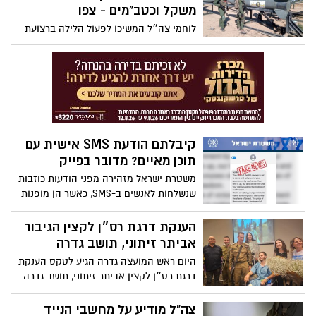
משקל וכטב"מים - צפו
לוחמי צה״ל המשיכו לפעול הלילה ברצועת
עזה, מטוסי קרב של צה"ל תקפו מטרות טרור
רבות בשטח הרצועה; אותרו רקטות עתירות
משקל וכטב"מים במוצב הג'יהאד
האסלאמי-פלסטיני בצפון הרצועה
קיבלתם הודעת SMS אישית עם
תוכן מאיים? מדובר בפייק
משטרת ישראל מזהירה מפני הודעות כוזבות
שנשלחות לאנשים ב-SMS, כאשר הן מופנות
באופן אישית לנמען ומאיימות עליו איומים
נמרצים: "מדובר בהודעות כזב שיש בהן כדי
הענקת דרגת רס״ן לקצין הגיבור
לעורר תבהלה בציבור בזמן מלחמה"
אביתר זיתוני, תושב גדרה
היום ראש המועצה גדרה הגיע לטקס הענקת
דרגת רס״ן לקצין אביתר זיתוני, תושב גדרה.
אביתר, מ"פ בצנחנים, נפצע באורח אנוש
בלחימה בשבת הארורה, ב-7 באוקטובר,
צה"ל מודיע על מחשבי הנייד