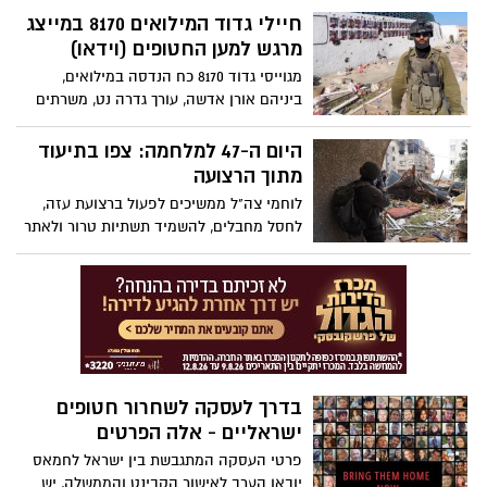
אין לו שמץ של מושג מה הוא אומר....
חיילי גדוד המילואים 8170 במייצג
המשפט: "זה לא כסף שלי, זה כסף של
מרגש למען החטופים (וידאו)
הציבור", היה בין הבודדים שהיו אמת
מגוייסי גדוד 8170 כח הנדסה במילואים,
ביניהם אורן אדשה, עורך גדרה נט, משרתים
במילואים, כבר חודש ימים, בתוך עזה. הלב
של כל חייל וחייל נמצא עם החטופים, וחיילי
היום ה-47 למלחמה: צפו בתיעוד
המילואים הכינו מייצג מרגש למענם. הם לא
מתוך הרצועה
שכחו גם למסור מסר מיוחד לסינואר
לוחמי צה"ל ממשיכים לפעול ברצועת עזה,
לחסל מחבלים, להשמיד תשתיות טרור ולאתר
אמצעי לחימה במבנים אזרחיים ברצועה. צפו
בתיעוד
בדרך לעסקה לשחרור חטופים
ישראליים - אלה הפרטים
פרטי העסקה המתגבשת בין ישראל לחמאס
יובאו הערב לאישור הקבינט והממשלה, יש