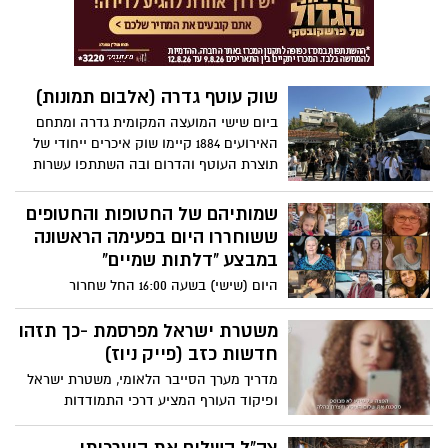
שוק עוטף גדרה (אלבום תמונות)
ביום שישי המועצה המקומית גדרה ומתחם
האירועים 1884 קיימו שוק איכרים ייחודי של
תוצרת העוטף והדרום ובה השתתפו עשרות
תושבי גדרה שבאו לתמוך בחקלאים . יום
שישי, 1.12 יתקיים שוק נוסף התומך בעסקים
שמותיהם של החטופות והחטופים
מקומיים ועסקים מהעוטף. מוזמנות ומוזמנים
ששוחררו היום בפעימה הראשונה
להגיע
במבצע "דלתות שמיים"
היום (שישי) בשעה 16:00 החל שחרור
החטופים בהם 13 אזרחי ישראל מקיבוץ ניר
עוז מתוך 80 חטופים מהקיבוץ שנחטפו
משטרת ישראל מפרסמת -כך תזהו
מבתיהם ב7 באוקטובר והיו בשבי החמאס
חדשות כזב (פייק ניוז)
במשך 49 יום, הם שוחררו במסגרת הפעימה
מדריך מערך הסייבר הלאומי, משטרת ישראל
הראשונה של מבצע "דלתות שמיים" שאמורה
ופיקוד העורף המציע דרכי התמודדות
להמשך 4 ימים במסגרת הפסקת אש ובהם
ועקרונות להבחנה בין "פייק" ל-"ניוז".
ישוחררו בסך הכל 50 חטופים מתוך 236