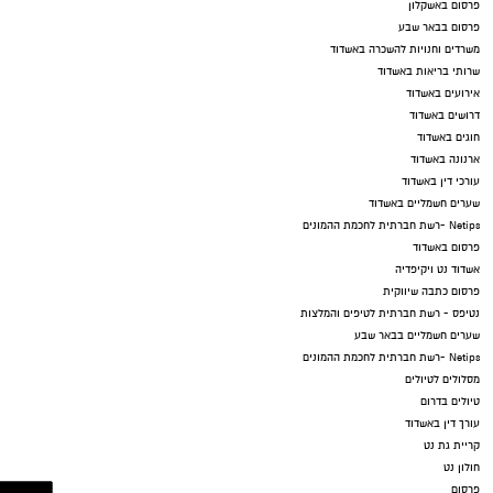
פרסום באשקלון
פרסום בבאר שבע
משרדים וחנויות להשכרה באשדוד
שרותי בריאות באשדוד
אירועים באשדוד
דרושים באשדוד
חוגים באשדוד
ארנונה באשדוד
עורכי דין באשדוד
שערים חשמליים באשדוד
Netips -רשת חברתית לחכמת ההמונים
פרסום באשדוד
אשדוד נט ויקיפדיה
פרסום כתבה שיווקית
נטיפס - רשת חברתית לטיפים והמלצות
שערים חשמליים בבאר שבע
Netips -רשת חברתית לחכמת ההמונים
מסלולים לטיולים
טיולים בדרום
עורך דין באשדוד
קריית גת נט
חולון נט
פרסום