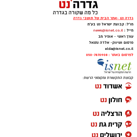
גדרה נט -אתר הבית של תושבי גדרה
מו"ל: קבוצת ישראל נט בע"מ
מייל :
news@isnet.co.il
עורך ראשי - אופיר מב
פרסום ושיווק- אלדה נתנאל
elda@isnet.co.il
לפרסום באתר : 050-7870908
קבוצת התקשורת ומקומוני הרשת: