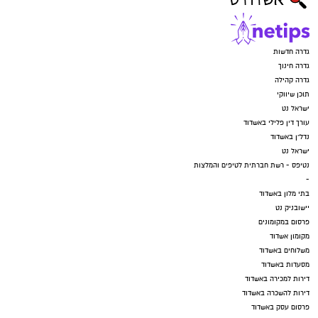
גדרה חדשות
גדרה חינוך
גדרה קהילה
תוכן שיווקי
ישראל נט
עורך דין פלילי באשדוד
נדל"ן באשדוד
ישראל נט
נטיפס - רשת חברתית לטיפים והמלצות
-
בתי מלון באשדוד
יישובניק נט
פרסום במקומונים
מקומון אשדוד
משלוחים באשדוד
מסעדות באשדוד
דירות למכירה באשדוד
דירות להשכרה באשדוד
פרסום עסק באשדוד