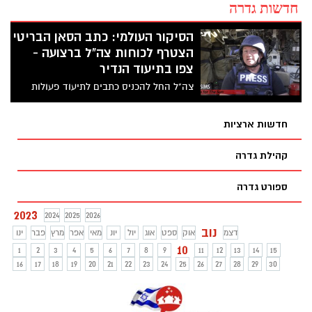
חדשות גדרה
הסיקור העולמי: כתב הסאן הבריטי
הצטרף לכוחות צה"ל ברצועה -
צפו בתיעוד הנדיר
צה"ל החל להכניס כתבים לתיעוד פעולות
צה"ל באזורים ברצועת עזה שכבר נוקו
ממחבלים. כתב הסאן הבריטי הצטרף לכוח
חדשות ארציות
צה"ל, שחשף משגר רקטות בחוף הים של עזה
ואמצעי לחימה ומעבדה להכנת מטענים
קהילת גדרה
בדירה בבניין מגורים. צפו בתיעוד שמופץ כבר
בכל העולם
ספורט גדרה
2023
2024
2025
2026
נוב
דצמ
אוק
ספט
אוג
יול
יונ
מאי
אפר
מרץ
פבר
ינו
10
1
2
3
4
5
6
7
8
9
11
12
13
14
15
16
17
18
19
20
21
22
23
24
25
26
27
28
29
30