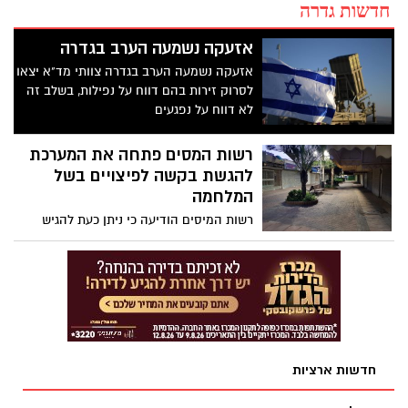
חדשות גדרה
אזעקה נשמעה הערב בגדרה
אזעקה נשמעה הערב בגדרה צוותי מד"א יצאו
לסרוק זירות בהם דווח על נפילות, בשלב זה
לא דווח על נפגעים
רשות המסים פתחה את המערכת
להגשת בקשה לפיצויים בשל
המלחמה
רשות המיסים הודיעה כי ניתן כעת להגיש
תביעות בצורה מקוונת עבור נזק עקיף במספר
מסלולים לפי מיקום העסק. מדובר בתכנית
פיצויים בעלות של 15 מיליארד שקל לעסקים
שהכנסותיהם נפגעו בתקופת המלחמה. כזכור,
עסקים המרוחקים עד 40 ק"מ מגבול עזה
ועסקים ביישובים באזורים שהוגדרו כרגישים
בצפון יקבלו פיצויים מוגדלים. כל הפרטים
חדשות ארציות
בפנים