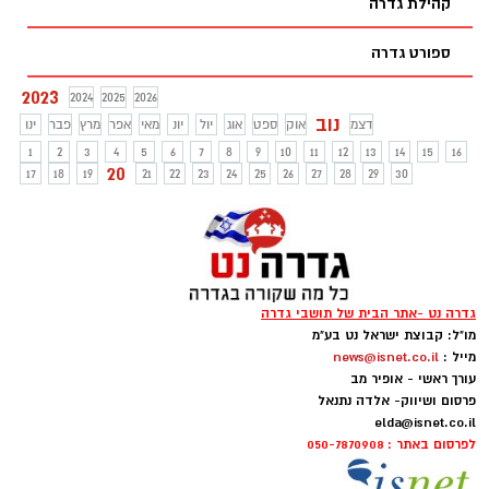
קהילת גדרה
ספורט גדרה
2023
2024
2025
2026
נוב
דצמ
אוק
ספט
אוג
יול
יונ
מאי
אפר
מרץ
פבר
ינו
1
2
3
4
5
6
7
8
9
10
11
12
13
14
15
16
20
17
18
19
21
22
23
24
25
26
27
28
29
30
גדרה נט -אתר הבית של תושבי גדרה
מו"ל: קבוצת ישראל נט בע"מ
מייל :
news@isnet.co.il
עורך ראשי - אופיר מב
פרסום ושיווק- אלדה נתנאל
elda@isnet.co.il
לפרסום באתר : 050-7870908