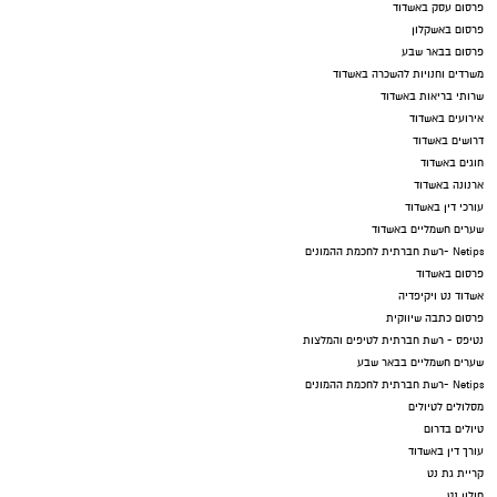
פרסום עסק באשדוד
פרסום באשקלון
פרסום בבאר שבע
משרדים וחנויות להשכרה באשדוד
שרותי בריאות באשדוד
אירועים באשדוד
דרושים באשדוד
חוגים באשדוד
ארנונה באשדוד
עורכי דין באשדוד
שערים חשמליים באשדוד
Netips -רשת חברתית לחכמת ההמונים
פרסום באשדוד
אשדוד נט ויקיפדיה
פרסום כתבה שיווקית
נטיפס - רשת חברתית לטיפים והמלצות
שערים חשמליים בבאר שבע
Netips -רשת חברתית לחכמת ההמונים
מסלולים לטיולים
טיולים בדרום
עורך דין באשדוד
קריית גת נט
חולון נט