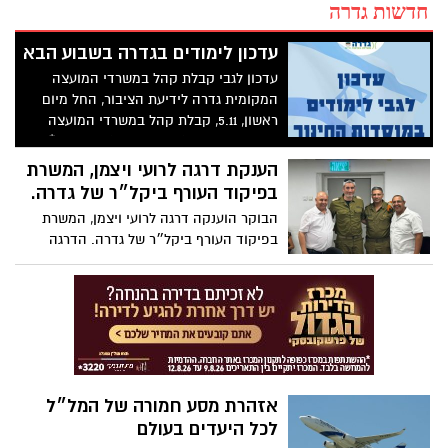
חדשות גדרה
עדכון לימודים בגדרה בשבוע הבא
עדכון לגבי קבלת קהל במשרדי המועצה
המקומית גדרה לידיעת הציבור, החל מיום
ראשון, 5.11, קבלת קהל במשרדי המועצה
המקומית גדרה (כולל ספרייה) תתקיים *בימי
שני בין השעות 8:30-15:30*. שימו לב-
הענקת דרגה לרועי ויצמן, המשרת
במחלקת הגבייה ובמינהל ההנדסה תתקיים
בפיקוד העורף ביקל״ר של גדרה.
קבלת קהל על פי המפורט:
הבוקר הוענקה דרגה לרועי ויצמן, המשרת
בפיקוד העורף ביקל״ר של גדרה. הדרגה
הוענקה בישיבת הערכת המצב שהתקיימה
הבוקר בחמ״ל על ידי ראש המועצה יואל
גמליאל ורס"ן אליאסף שאער, סגן מפקד
היקל״ר בגדרה. בהזדמנות זו אנו מודים לרועי
ולכל משרתי.ות המילואים מפיקוד העורף
שנמצאים בחמ״ל ומסיירים ביישוב 24/7. יחד
ננצח
אזהרת מסע חמורה של המל״ל
לכל היעדים בעולם