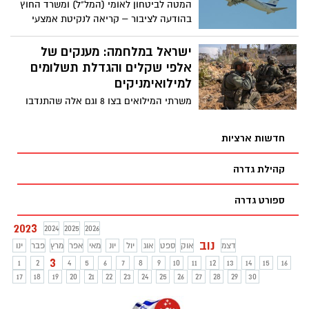
המטה לביטחון לאומי (המל"ל) ומשרד החוץ
בהודעה לציבור – קריאה לנקיטת אמצעי
זהירות מוגברים בעת נסיעה לחו"ל לאור ריבוי
גילויי אנטישמיות ואירועי אלימות למול
ישראל במלחמה: מענקים של
ישראלים ויהודים בעולם
אלפי שקלים והגדלת תשלומים
למילואימניקים
משרתי המילואים בצו 8 וגם אלה שהתנדבו
למילואים במלחמה, צפויים לקבל מענק של
1100 ש"ח, בנוסף יזכו הורים לילדים בעוד
חדשות ארציות
2,000 שקלים - כך סוכם בין שר האוצר, שר
הביטחון ובכירי צה"ל
קהילת גדרה
ספורט גדרה
2023
2024
2025
2026
נוב
דצמ
אוק
ספט
אוג
יול
יונ
מאי
אפר
מרץ
פבר
ינו
3
1
2
4
5
6
7
8
9
10
11
12
13
14
15
16
17
18
19
20
21
22
23
24
25
26
27
28
29
30