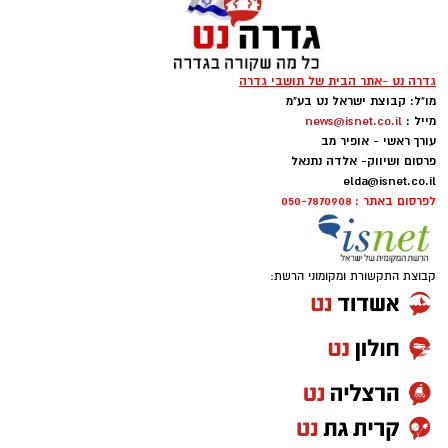
גדרה נט -אתר הבית של תושבי גדרה
מו"ל: קבוצת ישראל נט בע"מ
מייל :
news@isnet.co.il
עורך ראשי - אופיר מב
פרסום ושיווק- אלדה נתנאל
elda@isnet.co.il
לפרסום באתר : 050-7870908
קבוצת התקשורת ומקומוני הרשת: