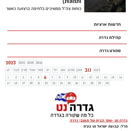
ותמונות)
כוחות צה"ל ממשיכים בלחימה ברצועה כאשר
על פי דובר צה"ל, הכוחות כיתרו ביממה
החולפת את העיר עזה וביתרו את הרצועה
חדשות ארציות
לשני חלקים - צפון ודרום. ב-24 השעות
האחרונות, כוחות צה"ל השתלטו על מוצב
קהילת גדרה
חמאס, תקפו 450 מטרות אוויריות, וחיסלו
בשיתוף שב"כ מפקדים בארגון הטרור. צפו
ספורט גדרה
בתיעוד הפעילות מתוך הרצועה
2023
2024
2025
2026
נוב
דצמ
אוק
ספט
אוג
יול
יונ
מאי
אפר
מרץ
פבר
ינו
6
1
2
3
4
5
7
8
9
10
11
12
13
14
15
16
17
18
19
20
21
22
23
24
25
26
27
28
29
30
גדרה נט -אתר הבית של תושבי גדרה
מו"ל: קבוצת ישראל נט בע"מ