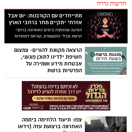
חדשות גדרה
מתייחדים עם הקורבנות: יום אבל
אזרחי יתקיים מחר ברחבי הארץ
הודעה שהופצה בימים האחרונה ברחבי
הרשת ובכלי התקשורת, קוראת למוסדות
חינוך, מוסדות ציבור וגופים אחרים לקיים מחר
(שלישי) יום אבל אזרחי לצד טקס זיכרון לזכר
הרצאה מקוונת להורים- צמצום
הנרצחים והנופלים ודקה דומייה בשעה 11:00
חשיפת ילדינו לתוכן פוגעני,
אבטחת מידע ושמירה על
הפרטיות ברשת
צפו: תיעוד הלחימה ביממה
האחרונה ברצועת עזה (וידאו