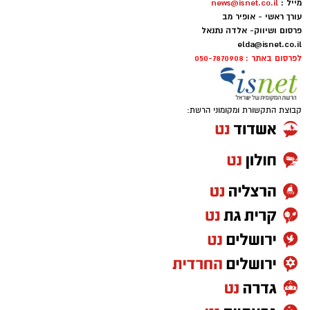
מייל :
news@isnet.co.il
עורך ראשי - אופיר מב
פרסום ושיווק- אלדה נתנאל
elda@isnet.co.il
לפרסום באתר : 050-7870908
קבוצת התקשורת ומקומוני הרשת: