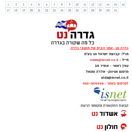
1
2
3
4
5
6
7
8
9
10
11
12
13
14
15
16
17
18
19
20
21
22
23
24
25
26
27
28
29
30
31
גדרה נט -אתר הבית של תושבי גדרה
מו"ל: קבוצת ישראל נט בע"מ
מייל :
news@isnet.co.il
עורך ראשי - אופיר מב
פרסום ושיווק- אלדה נתנאל
elda@isnet.co.il
לפרסום באתר : 050-7870908
קבוצת התקשורת ומקומוני הרשת: