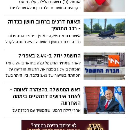
אתמול (ב') בשעות הלילה, עלה פוסט
בקבוצת התושבים. ילד כבן 11 לא שב לביתו
מספר שעות וההורים המודאגים אובדי עצות.
תוך מספר דקות מאות תושבים יצאו לרחוב
תאונת דרכים ברחוב חושן בגדרה
לחפש אותו. לשמחתנו הסוף טוב ואפילו קצת
- רכב התהפך
מצחיק
אישה בת 71 נפצעה באופן בינוני בהתהפכות
רכבה ברחוב חושן במושבה. היא פונתה לקבל
טיפול רפואי בבית החולים
החשמל יוזל ב-2.4% באפריל
לאחר שמחיר החשמל עלה בינואר ב-8.2% ואז
הופחת ב-1.5% בפברואר, הרשות הודיעה על
הפחתה בשיעור של 2.4% בלבד, בין היתר בשל
היחלשות השקל
ראש הממשלה בהצהרה לאומה -
לאחר אירועים דרמטיים ביממה
האחרונה
אחרי לילה דרמטי שהמשיך עם הכרזה על
שביתה כללית - ראש הממשלה נושא נאום
לאומה. ראש הממשלה מודיע על השהיית
החקיקה, לצורך הגעה להסכמה רחבה. צפו