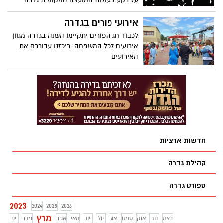
על רקע פעולות המועצה המקומית גדרה
לפעול לסגירת עסקים בשבת והחלטת בית
המשפט בעניין מרכולי "סטי מרקט" בשכונת
אירועי פורים בגדרה
גולדה, תנועת "חיה ותן לחיות" מתכוונת לקיים
לכבוד חג הפורים יתקיימו השנה בגדרה מגוון
הפגנת תמיכה ומחאה ביום 3.3.23.
אירועים לכל המשפחה. ריכזנו עבורכם את
האירועים
חדשות ארציות
קהילת גדרה
ספורט גדרה
2023
2024
2025
2026
מרץ
דצמ
נוב
אוק
ספט
אוג
יול
יונ
מאי
אפר
פבר
ינו