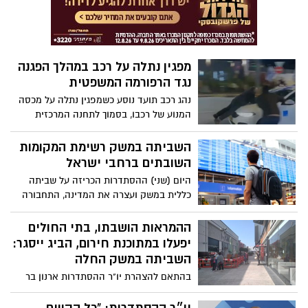
בשידור
מפגין נתלה על רכב במהלך הפגנה
נגד הרפורמה המשפטית
נהג רכב תועד נוסע כשמפגין נתלה על מכסה
המנוע של רכבו, בסמוך לתחנה המרכזית
במושבה. לא הוגשה תלונה במשטרה
השביתה במשק רשימת המקומות
השובתים ברחבי ישראל
היום (שני) ההסתדרות הכריזה על שביתה
כללית במשק ועצרה את המדינה, התחבורה
הציבורית תוחרג מהשביתה. זו הפעם
הראשונה מקום המדינה, שהמגזר העסקי
ההמראות הושבתו, בתי החולים
הצטרף לשביתת ההסתדרות והשלטון
יפעלו במתוכנת חירום, הביג ייסגר:
המקומי. עושים לכם סדר זו הרשימה :
השביתה במשק החלה
בהתאם להצהרת יו"ר ההסתדרות ארנון בר
דוד הבוקר, השביתה הכללית במשק תחול
מהיום. כחלק מכך, קניונים ומפעלים ייסגרו,