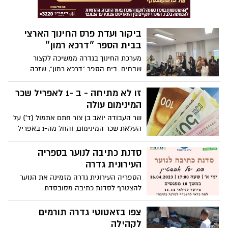
ביקור ועדת פרס החינוך הארצי
בבית הספר ״דרכא רמון״
מערכת החינוך בגדרה ממשיכה לקצור
שבחים. בית הספר "דרכא רמון", שזכה
לאחרונה בפרס החינוך המחוזי - המשיך
לפרס החינוך הארצי והציג בפני הוועדה את
זו לא מתיחה - ב -1 לאפריל שכר
עשייתו
המינימום עולה
שר העבודה יואב בן צור חתם אתמול (ד') על
העלאת שכר המינימום, והחל מה-1 באפריל
הוא יעמוד על 5,571.75 שקל - לעומת 5,300
שקל כיום. מדובר בהעלאה של 5% בשכר
סדנת כתיבה לנוער בספריה
המינימום ושל 272 שקל.
העירונית גדרה
הספריה העירונית גדרה מזמינה את הנוער
להצטרף לסדנת כתיבה מסובסדת
צפו בזאטוטי גדרה תורמים
לקהילה