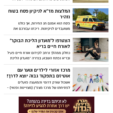
יכולים למנות את עצמם! בוועדה לבחירת
שופטים הם מהווים 3 מ 9 והפוליטיקאים 4 מ9
המלצות מד"א לניקיון פסח בטוח
כאשר צריך רוב לבחירת שופט בעליון של 7 מ
וזהיר
9 – כלומר בלי הסכמה מלאה של
פסח הוא אמנם חג החירות, אך כולנו
הפוליטיקאים – אי אפשר למנות שופט לעליון
משועבדים לניקיונות. ריכזנו עבורכם את
(ולמנות שופטים לשלום ולמחוזי צריך 5 חברי
המלצות מד"א לניקיון בטוח וזהיר. חג שמח!
ועדה מ9 וכאמור השופטים הם 3). עוד
הצטרפו ל"מועדון הליכת הבוקר"
בכתבה - האם השופטים בעליון שמאלניים?
לאורח חיים בריא
האם הם הגיעו ממשפחות אליטיסטיות
עשירות? האם הם קליקה סגורה? פרומו - 12
כחלק ממהלך נרחב לקידום אורח חיים פעיל
מתוך 15 השופטים בעליון נולדו בארץ, 5 מהם
ובריא נפתח השבוע בגדרה "מועדון הליכת
למשפחות מצוקה, 5 שופטי העליון גדלו
הבוקר" – קבוצות הליכת בוקר מודרכות
והתחנכו בישיבות ותיכוניים דתיים.
מרכז אזורי לילדים ונוער עם
אוטיזם בתפקוד גבוה יוצא לדרך!
אשכול שורק דרומי והמועצה פועלים
לפתיחתו של מרכז מצפ"ן (מצויינות ופנאי) -
אשר עתיד לפעול עבור ילדים ונוער עם
אוטיזם בתפקוד גבוה.