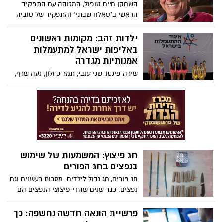
השחקן חיים טופול, המזוהה עם התפקיד
הראשי ב"סאלח שבתי" והתפקיד של טוביה
החולב במחזמר "כנר על הגג", הלך לעולמו
בגיל 87 לאחר שכבר מספר שנים סבל ממחלת
ילדות זהב: מקומות ראשונים
האלצהיימר.
באליפות ישראל למתעמלות
אמנותיות מגדרה
שירה פינטו, שני ענבי, תמר כחלון, נעה שרף,
שובל זפרני, תמר אפשטיין, מאיה שון והילה
קלמנוביץ מגדרה זכו במקום הראשון
באליפות ישראל ההתעמלות אומנותית. כבוד!
חג פיצוץ: המשמעות של שימוש
בנפצים בחג הפורים
חג פורים, חג גדול לילדים. מסכות רעשנים וגם
נפצים. כבר שנים שהדי פיצוצי הנפצים הם
חלק בלתי נפרד מחג הפורים. אבל לא כולם
נהנים מכך ובעיקר נפגעי פוסט טראומה ובעלי
פרשיית הונאה חדשה נחשפה: כך
חיים. הורים - הדריכו את ילדיכם לגלות