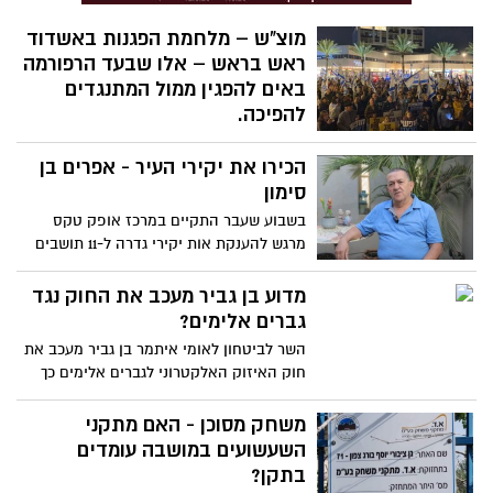
מוצ"ש – מלחמת הפגנות באשדוד
ראש בראש – אלו שבעד הרפורמה
באים להפגין ממול המתנגדים
להפיכה.
יהיה מעניין מוצאי שבת 19:00 באשדוד כאשר
הכירו את יקירי העיר - אפרים בן
התושבים שרוצים להביע תמיכה ברפורמה
המשפטית מתכננים הפגנה מול ההפגנה של
סימון
המתנגדים להפיכה המשפטית. התומכים
בשבוע שעבר התקיים במרכז אופק טקס
ברחבת גן העיר המתנגדים כרגיל – ברחבת
מרגש להענקת אות יקירי גדרה ל-11 תושבים
בניין העירייה. כביש יפריד בין 2 הרחבות, אבל
ותושבות "המשמשים דוגמא ומופת לתרומה
כולם יסתכלו על הצד השני – כמה כוח יש לו
לקהילה". ביניהם אפרים בן סימון, תושב גדרה
מדוע בן גביר מעכב את החוק נגד
ותיק ומתנדב פעיל ואהוב
גברים אלימים?
השר לביטחון לאומי איתמר בן גביר מעכב את
חוק האיזוק האלקטרוני לגברים אלימים כך
נחשף אמש בוועדה לקידום מעמד האישה
ולשוויון מגדרי שהתכנסה לדון בחוק.
משחק מסוכן - האם מתקני
השעשועים במושבה עומדים
בתקן?