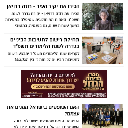
פוליטיקה". גלנט הגיב: "ביטחון מדינת ישראל
את החקיקה ולהתכנס להידברות באופן מיידי.
הכירו את יקיר העיר - רוזה דרויאן
תמיד היה ותמיד יישאר משימת חיי". פרקליטו
במשרד החינוך מבהירים כי כל מוסדות החינוך
של נתניהו, בעז בן צור, המייצג אותו בתיק
הכירו את רוזה דרויאן - יקירת גדרה לשנת
יפעלו
4000 הודיע לו - "לא אייצג אותך במשפט אם
תשפ"ג. האחות המיתולוגית שטיפלה במסירות
החקיקה לא תעצור". היחידים שמבקשים
במשך עשרות שנים, גם בפנסיה, בתושבי
להמשיך את החקיקה לשינוי פני המשפט
המושבה
בישראל הם - בנו של ראש הממשלה, יאיר
תחילת רישום לחטיבות הביניים
נתניהו והשרים בן גביר ולוין - כול השאר
בגדרה לשנת הלימודים תשפ"ד
מבינים שהסיפור נגמר או שהוא רק התחיל...
לקראת שנת הלימודים תשפ"ד יתבצע רישום
לחטיבות הביניים לכיתות ז' בין ה26/3/23
ל-23/4/23. לתלמידות ולתלמידים יש אפשרות
לבחור בית ספר על פי הייחודיות ולדרג את
חטיבת הביניים לפי סדר ההעדפה
האם השופטים בישראל ממנים את
עצמם?
הסיסמה הזאת שמופצת פשוט לא נכונה -
השופטים בישראל, גם אם מאוד ירצו, לא