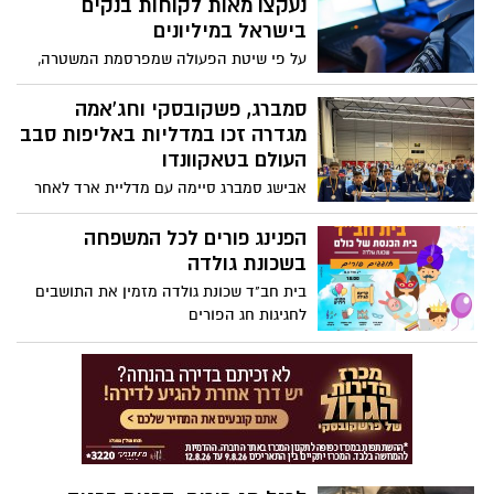
נעקצו מאות לקוחות בנקים
התחשבות בזולת
בישראל במיליונים
על פי שיטת הפעולה שמפרסמת המשטרה,
החשודים שלחו הודעות פישינג והתחזו לנציגי
הבנק ועל ידי הונאתם גרמו למאות לקוחות
סמברג, פשקובסקי וחג'אמה
בנקים מרחבי הארץ להעביר לידיהם סכומי
מגדרה זכו במדליות באליפות סבב
עתק בשווי מיליוני שקלים. היום, בהתאם
העולם בטאקוונדו
לתשתית הראייתית יוגש כתב אישום נגד 3
אבישג סמברג סיימה עם מדליית ארד לאחר
החשודים. במשטרה קוראים לציבור לנהוג
שלא התייצבה בחצי הגמר עקב פציעה. גם
במשנה זהירות בעת ביצוע פעולות
ליפז חג'אמה תושבת גדרה זכתה במדליית
הפנינג פורים לכל המשפחה
ברשת/בטלפון ונותנים דגשים בנושא
ארד. טום פשקובסקי סיים במקום השלישי
בשכונת גולדה
והחשוב
בית חב"ד שכונת גולדה מזמין את התושבים
לחגיגות חג הפורים