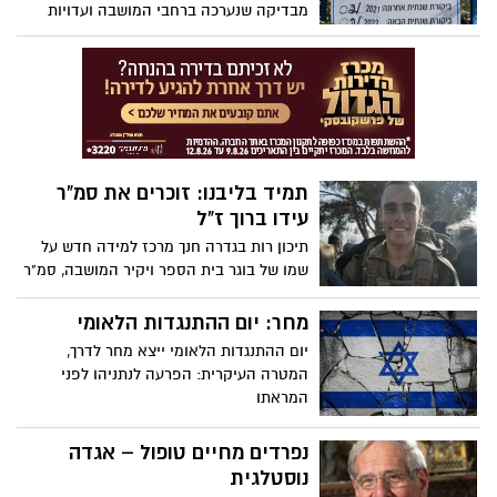
מבדיקה שנערכה ברחבי המושבה ועדויות
שהגיעו, עולה כי חלק ממתקני השעשועים
במושבה אינם עומדים בתקן הנדרש. יצאנו
לבדוק
תמיד בליבנו: זוכרים את סמ"ר
עידו ברוך ז"ל
תיכון רות בגדרה חנך מרכז למידה חדש על
שמו של בוגר בית הספר ויקיר המושבה, סמ"ר
עידו ברוך ז"ל לוחם סיירת גבעתי, שנפל
בפעילות מבצעית בשומרון
מחר: יום ההתנגדות הלאומי
יום ההתנגדות הלאומי ייצא מחר לדרך,
המטרה העיקרית: הפרעה לנתניהו לפני
המראתו
נפרדים מחיים טופול – אגדה
נוסטלגית