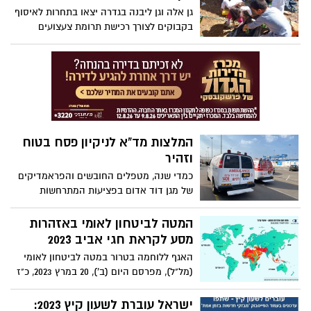
גן אלה וגן ליבנה בגדרה יצאו בתחרות לאיסוף
בקבוקים לצורך רכישת תרומת צעצועים
למרכז הרפואי קפלן
המלצות מד"א לניקיון פסח בטוח
וזהיר
כמדי שנה, מטפלים החובשים והפראמדיקים
של מגן דוד אדום בפציעות המתרחשות
במהלך הניקיונות הקפדניים וההכנות לקראת
חג הפסח. על מנת לשמור על בריאות
המטה לביטחון לאומי באזהרות
האזרחים ולהימנע מסכנות נפוצות - מפרסם
מסע לקראת חגי אביב 2023
מד"א את המדריך השלם לבטיחות בחג
האגף ללוחמה בטרור במטה לביטחון לאומי
(מל"ל), מפרסם היום (ב'), 20 במרץ 2023, כ"ז
באדר תשפ"ג, את הערכת המצב וסטטוס
אזהרות המסע לרגל חגי אביב 2023
ישראל עוברת לשעון קיץ 2023: