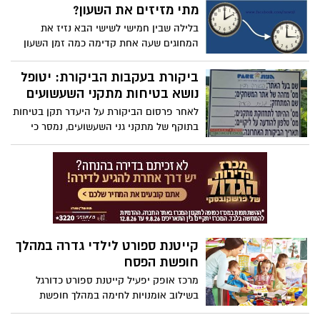
מתי מזיזים את השעון?
בלילה שבין חמישי לשישי הבא נזיז את
המחוגים שעה אחת קדימה כמה זמן השעון
יימשך ומה ההבדל ביחס למדינות העולם?
ביקורת בעקבות הביקורת: יטופל
נושא בטיחות מתקני השעשועים
לאחר פרסום הביקורת על היעדר תקן בטיחות
בתוקף של מתקני גני השעשועים, נמסר כי
בקרוב יוסדר הנושא והמתקנים ייבדקו כנדרש
קייטנת ספורט לילדי גדרה במהלך
חופשת הפסח
מרכז אופק יפעיל קייטנת ספורט כדורגל
בשילוב אומנויות לחימה במהלך חופשת
הפסח לילדי גדרה