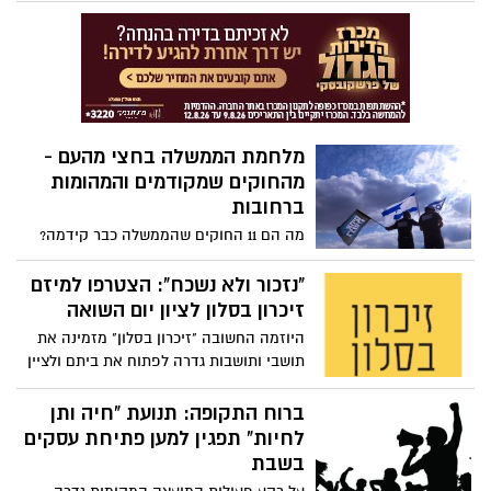
ולייצג אותנו בכבוד
מלחמת הממשלה בחצי מהעם -
מהחוקים שמקודמים והמהומות
ברחובות
מה הם 11 החוקים שהממשלה כבר קידמה?
מה אומרים החוקים החדשים? ומה קורה
ברחובות תל אביב היום בעקבות המהפכה?
"נזכור ולא נשכח": הצטרפו למיזם
כאוס מוחלט!
זיכרון בסלון לציון יום השואה
היוזמה החשובה "זיכרון בסלון" מזמינה את
תושבי ותושבות גדרה לפתוח את ביתם ולציין
את יום השואה במפגש אינטימי ומלא
משמעות
ברוח התקופה: תנועת "חיה ותן
לחיות" תפגין למען פתיחת עסקים
בשבת