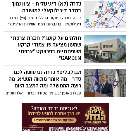
גדרה (לא) דיגיטלית - ציון נמוך
במדד דיגילוקאלי למושבה
גדרה דורגה במקום הכללי הנמוך (98) במדד
דיגילוקאלי, בו נבחנת רמת השירות הדיגיטלי
לתושב של המועצות והעיריות
חולמים על קוטג'? חברת צרפתי
שמעון מציעה 15 צמודי קרקע
משפחתיים בפרויקט "צרפתי
GARDEN"
חברת צרפתי שמעון מוציאה לשיווק את
מבולבלים? גדרה נט עושה לכם
השלב האחרון בפרויקט "צרפתי GARDEN"
שהיא בונה בשכונת נאות אשכול החדשה בגן
סדר - מה אומר מתווה הנשיא, מה
יבנה, ומציעה למכירה 15 יחידות דיור צמודות
רוצה הממשלה ומה המצב היום
קרקע במגוון טיפוסים. קולקציית הקוטג'ים
קבלו באופן יבש אך מסודר וברור - אלו חוקים
מגיעה במגוון רחב של דגמים: דו משפחתיים,
שהממשלה דוחפת לשנות שבעקבותיהם החלו
תלת משפחתיים וארבע משפחתיים.
המהומות וההפגנות במדינה? מה המצב היום
ואיזו הצעת פשרה הציע הנשיא כדי לאחד את
העם?