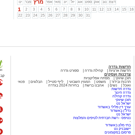
מרץ
דצמ
נוב
אוק
ספט
אוג
יול
יונ
מאי
אפר
פבר
ינו
1
2
3
4
5
6
7
8
9
10
11
12
13
14
15
16
22
23
24
25
26
27
28
29
30
31
חדשות גדרה
חדשות ארציות
קהילת גדרה
ספורט גדרה
צרכנות ועסקים
קבו
תוכן שיווקי
מפתח אפליקציות
תרבות ובידור
משפט
המגזין השבועי
לייף סטייל
הבלוגים
פנאי
ואוכל
נשים
אהבנו ברשת
בחירות 2024 בגדרה
גדרה חדשות
גדרה חינוך
גדרה קהילה
תוכן שיווקי
ישראל נט
עורך דין פלילי באשדוד
נדל"ן באשדוד
ישראל נט
נטיפס - רשת חברתית לטיפים והמלצות
-
בתי מלון באשדוד
יישובניק נט
פרסום במקומונים