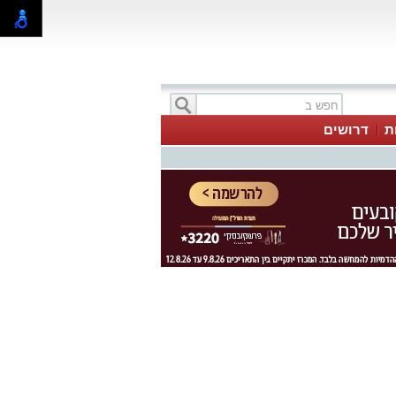
ת
דרושים