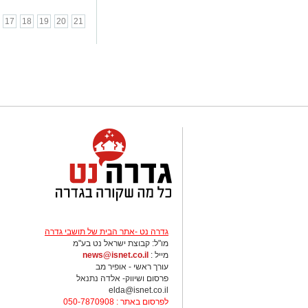
17
18
19
20
21
גדרה נט -אתר הבית של תושבי גדרה
מו"ל: קבוצת ישראל נט בע"מ
מייל :
news@isnet.co.il
עורך ראשי - אופיר מב
פרסום ושיווק- אלדה נתנאל
elda@isnet.co.il
לפרסום באתר : 050-7870908