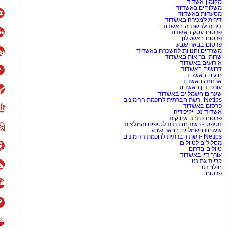
מקומון אשדוד
משלוחים באשדוד
מסעדות באשדוד
דירות למכירה באשדוד
דירות להשכרה באשדוד
פרסום עסק באשדוד
פרסום באשקלון
פרסום בבאר שבע
משרדים וחנויות להשכרה באשדוד
שרותי בריאות באשדוד
אירועים באשדוד
דרושים באשדוד
חוגים באשדוד
ארנונה באשדוד
עורכי דין באשדוד
שערים חשמליים באשדוד
Netips -רשת חברתית לחכמת ההמונים
פרסום באשדוד
אשדוד נט ויקיפדיה
פרסום כתבה שיווקית
נטיפס - רשת חברתית לטיפים והמלצות
שערים חשמליים בבאר שבע
Netips -רשת חברתית לחכמת ההמונים
מסלולים לטיולים
טיולים בדרום
עורך דין באשדוד
קריית גת נט
חולון נט
פרסום