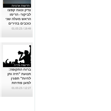
חדשות ארציות
צדק ונוגה קפצו
לביקור- הרימו
הראש מעלה שני
כוכבים בהירים
במיוחד נראים
19:49 / 01.03.23
בשמיים
...
חדשות גדרה
ברוח התקופה:
תנועת "חיה ותן
לחיות" תפגין
למען פתיחת
עסקים בשבת
12:27 / 01.03.23
...