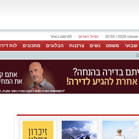
|
המייל האדום
|
לפרסום באתר
 שבועי
משפט
נשים
צרכנות
הבלוגים
מתכונים
לוח דירו
ה