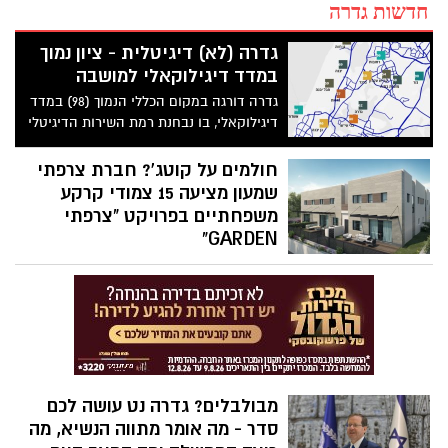
חדשות גדרה
גדרה (לא) דיגיטלית - ציון נמוך
במדד דיגילוקאלי למושבה
גדרה דורגה במקום הכללי הנמוך (98) במדד
דיגילוקאלי, בו נבחנת רמת השירות הדיגיטלי
לתושב של המועצות והעיריות
חולמים על קוטג'? חברת צרפתי
שמעון מציעה 15 צמודי קרקע
משפחתיים בפרויקט "צרפתי
GARDEN"
חברת צרפתי שמעון מוציאה לשיווק את
השלב האחרון בפרויקט "צרפתי GARDEN"
שהיא בונה בשכונת נאות אשכול החדשה בגן
יבנה, ומציעה למכירה 15 יחידות דיור צמודות
קרקע במגוון טיפוסים. קולקציית הקוטג'ים
מגיעה במגוון רחב של דגמים: דו משפחתיים,
תלת משפחתיים וארבע משפחתיים.
מבולבלים? גדרה נט עושה לכם
סדר - מה אומר מתווה הנשיא, מה