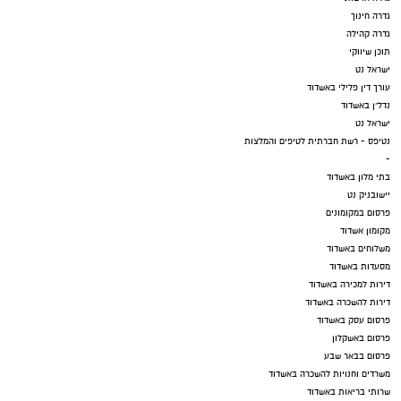
גדרה חינוך
גדרה קהילה
תוכן שיווקי
ישראל נט
עורך דין פלילי באשדוד
נדל"ן באשדוד
ישראל נט
נטיפס - רשת חברתית לטיפים והמלצות
-
בתי מלון באשדוד
יישובניק נט
פרסום במקומונים
מקומון אשדוד
משלוחים באשדוד
מסעדות באשדוד
דירות למכירה באשדוד
דירות להשכרה באשדוד
פרסום עסק באשדוד
פרסום באשקלון
פרסום בבאר שבע
משרדים וחנויות להשכרה באשדוד
שרותי בריאות באשדוד