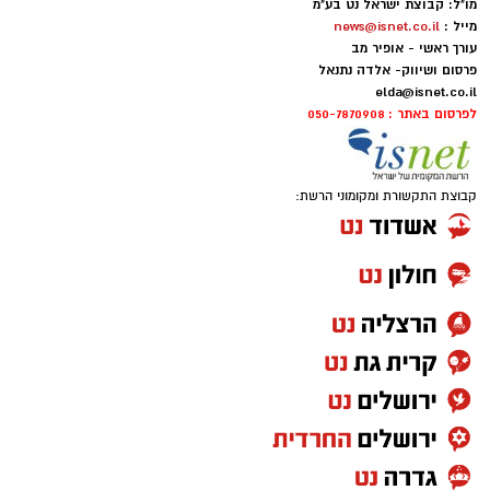
מו"ל: קבוצת ישראל נט בע"מ
מייל :
news@isnet.co.il
עורך ראשי - אופיר מב
פרסום ושיווק- אלדה נתנאל
elda@isnet.co.il
לפרסום באתר : 050-7870908
קבוצת התקשורת ומקומוני הרשת: