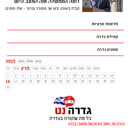
רוצה הממשלה ומה המצב היום
קבלו באופן יבש אך מסודר וברור - אלו חוקים
שהממשלה דוחפת לשנות שבעקבותיהם החלו
המהומות וההפגנות במדינה? מה המצב היום
חדשות ארציות
ואיזו הצעת פשרה הציע הנשיא כדי לאחד את
העם?
קהילת גדרה
ספורט גדרה
2023
2024
2025
2026
מרץ
דצמ
נוב
אוק
ספט
אוג
יול
יונ
מאי
אפר
פבר
ינו
1
2
3
4
5
6
7
8
9
10
11
12
13
14
15
16
17
18
19
20
21
22
23
24
25
26
27
28
29
30
31
גדרה נט -אתר הבית של תושבי גדרה