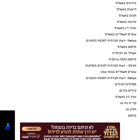
אירועים באשדוד
דרושים באשדוד
חוגים באשדוד
ארנונה באשדוד
עורכי דין באשדוד
שערים חשמליים באשדוד
Netips -רשת חברתית לחכמת ההמונים
פרסום באשדוד
אשדוד נט ויקיפדיה
פרסום כתבה שיווקית
נטיפס - רשת חברתית לטיפים והמלצות
שערים חשמליים בבאר שבע
Netips -רשת חברתית לחכמת ההמונים
מסלולים לטיולים
טיולים בדרום
עורך דין באשדוד
קריית גת נט
חולון נט
פרסום