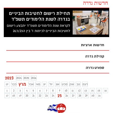
חדשות גדרה
תחילת רישום לחטיבות הביניים
בגדרה לשנת הלימודים תשפ"ד
לקראת שנת הלימודים תשפ"ד יתבצע רישום
לחטיבות הביניים לכיתות ז' בין ה26/3/23
ל-23/4/23. לתלמידות ולתלמידים יש אפשרות
לבחור בית ספר על פי הייחודיות ולדרג את
חדשות ארציות
חטיבת הביניים לפי סדר ההעדפה
קהילת גדרה
ספורט גדרה
2023
2024
2025
2026
מרץ
דצמ
נוב
אוק
ספט
אוג
יול
יונ
מאי
אפר
פבר
ינו
1
2
3
4
5
6
7
8
9
10
11
12
13
14
15
16
25
17
18
19
20
21
22
23
24
26
27
28
29
30
31