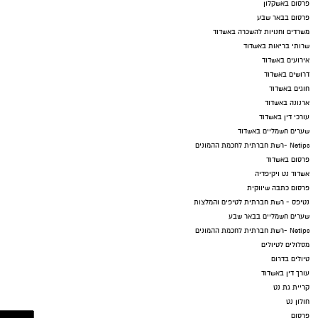
פרסום באשקלון
פרסום בבאר שבע
משרדים וחנויות להשכרה באשדוד
שרותי בריאות באשדוד
אירועים באשדוד
דרושים באשדוד
חוגים באשדוד
ארנונה באשדוד
עורכי דין באשדוד
שערים חשמליים באשדוד
Netips -רשת חברתית לחכמת ההמונים
פרסום באשדוד
אשדוד נט ויקיפדיה
פרסום כתבה שיווקית
נטיפס - רשת חברתית לטיפים והמלצות
שערים חשמליים בבאר שבע
Netips -רשת חברתית לחכמת ההמונים
מסלולים לטיולים
טיולים בדרום
עורך דין באשדוד
קריית גת נט
חולון נט
פרסום