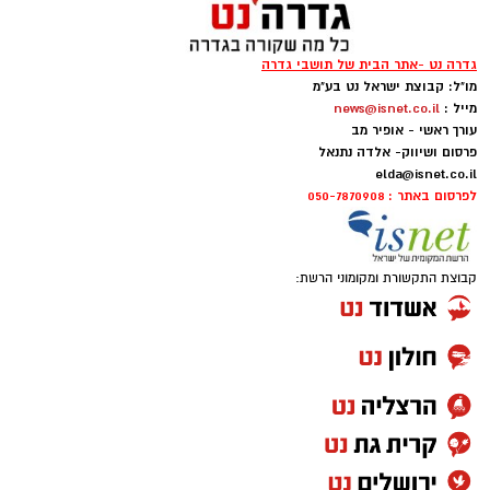
גדרה נט -אתר הבית של תושבי גדרה
מו"ל: קבוצת ישראל נט בע"מ
מייל :
news@isnet.co.il
עורך ראשי - אופיר מב
פרסום ושיווק- אלדה נתנאל
elda@isnet.co.il
לפרסום באתר : 050-7870908
קבוצת התקשורת ומקומוני הרשת: