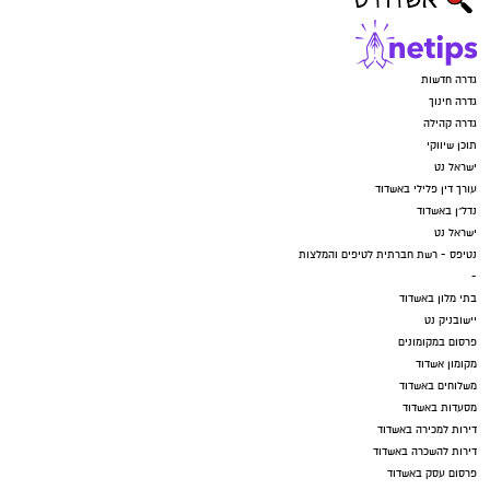
גדרה חדשות
גדרה חינוך
גדרה קהילה
תוכן שיווקי
ישראל נט
עורך דין פלילי באשדוד
נדל"ן באשדוד
ישראל נט
נטיפס - רשת חברתית לטיפים והמלצות
-
בתי מלון באשדוד
יישובניק נט
פרסום במקומונים
מקומון אשדוד
משלוחים באשדוד
מסעדות באשדוד
דירות למכירה באשדוד
דירות להשכרה באשדוד
פרסום עסק באשדוד