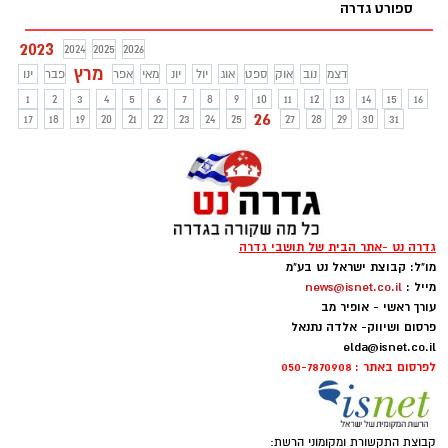
ספורט גדרה
2023
2024
2025
2026
מרץ
דצמ
נוב
אוק
ספט
אוג
יול
יונ
מאי
אפר
פבר
ינו
1
2
3
4
5
6
7
8
9
10
11
12
13
14
15
16
26
17
18
19
20
21
22
23
24
25
27
28
29
30
31
גדרה נט -אתר הבית של תושבי גדרה
מו"ל: קבוצת ישראל נט בע"מ
מייל :
news@isnet.co.il
עורך ראשי - אופיר מב
פרסום ושיווק- אלדה נתנאל
elda@isnet.co.il
לפרסום באתר : 050-7870908
קבוצת התקשורת ומקומוני הרשת: