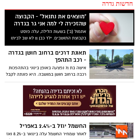
חדשות גדרה
"מוצאים את נתנאל" - הקבוצה
שהזכירה לי למה אני גר בגדרה
אתמול (ב') בשעות הלילה, עלה פוסט
בקבוצת התושבים. ילד כבן 11 לא שב לביתו
מספר שעות וההורים המודאגים אובדי עצות.
תוך מספר דקות מאות תושבים יצאו לרחוב
תאונת דרכים ברחוב חושן בגדרה
לחפש אותו. לשמחתנו הסוף טוב ואפילו קצת
- רכב התהפך
מצחיק
אישה בת 71 נפצעה באופן בינוני בהתהפכות
רכבה ברחוב חושן במושבה. היא פונתה לקבל
טיפול רפואי בבית החולים
החשמל יוזל ב-2.4% באפריל
לאחר שמחיר החשמל עלה בינואר ב-8.2% ואז