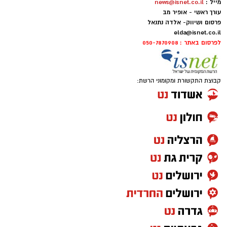
מייל :
news@isnet.co.il
עורך ראשי - אופיר מב
פרסום ושיווק- אלדה נתנאל
elda@isnet.co.il
לפרסום באתר : 050-7870908
קבוצת התקשורת ומקומוני הרשת: