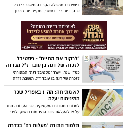
בישיבת הממשלה הקרובה תאשר כי בכל
שנה, ביום כ"ד בתשרי, יתקיים יום זיכרון
לאומי לאירועי 7 באוקטובר ולמלחמת חרבות
ברזל, וכי "יום זה יצוין ככל הניתן במוסדות
המדינה".
"לרקוד את החיים" - פסטיבל
לזכרה של דנה בן עובד ז"ל מגדרה
כמדי שנה, ייערך "פסטיבל דנה" המסורתי
לזכרה של דנה בן עובד ז"ל, תושבת גדרה
שנפטרה ממחלה קשה בהיותה בת 20 בלבד.
ההכנסות ייתרמו קודש.
לא מתיחה: מה-1 באפריל שכר
המינימום יעלה
למרות התנגדות המעסיקים, שר העבודה חתם
על צו להעלאת שכר המינימום במשק. לפני
כשנה כבר עלה שכר המינימום בכ-270 שקלים
וכעת הוא יעלה בעוד 309 שקלים
תלמוד התורה "מעלות רם" בגדרה