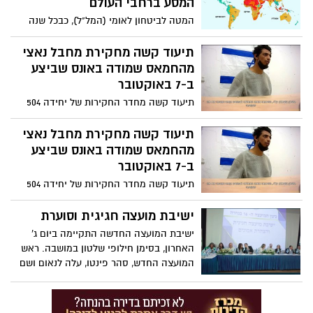
המסע ברחבי העולם
המטה לביטחון לאומי (המל"ל), כבכל שנה
לקראת חגי האביב, מפרסם היום את הערכת
האיום לישראלים בחו"ל מצד גורמי טרור.
תיעוד קשה מחקירת מחבל נאצי
זאת, לצורך הגברת המודעות של הציבור
מהחמאס שמודה באונס שביצע
הישראלי לאיומי הטרור במקומות שונים
ב-7 באוקטובר
בעולם, ברקע העלייה המשמעותית באיום
תיעוד קשה מחדר החקירות של יחידה 504
כלפי ישראלים בחו"ל, במיוחד כתוצאה
באגף המודיעין: מחבל שנלקח לחקירה חושף
ממלחמת "חרבות ברזל"
את האלימות המינית והאונס במתקפת הטרור
תיעוד קשה מחקירת מחבל נאצי
ב-7 באוקטובר
מהחמאס שמודה באונס שביצע
ב-7 באוקטובר
תיעוד קשה מחדר החקירות של יחידה 504
באגף המודיעין: מחבל שנלקח לחקירה חושף
את האלימות המינית והאונס במתקפת הטרור
ישיבת מועצה חגיגית וסוערת
ב-7 באוקטובר
ישיבת המועצה החדשה התקיימה ביום ג'
האחרון, בסימן חילופי שלטון במושבה. ראש
המועצה החדש, סהר פינטו, עלה לנאום ושם
דגש עם הנושאים טעוני השיפור לשיטתו, להם
יידרש בכניסתו לתפקיד, זאת ביחס לטיפולם
- יותר נכון היעדר הטיפול - של ראש המועצה