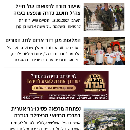
שיעור תורה לרפואתו של חייל
תנועת "נפגשים" חילקו אלפי "צווי 8 לאחדות"
במספר מוקדים ברחבי הארץ.
צה"ל תושב גדרה שנפצע בעזה
"המילואימניקים", תנועה א פוליטית המאגדת
הערב, 18.03.2024, יתקיים שיעור תורה
את הארגונים החברתיים הגדולים בישראל,
לרפואתו השלמה של משה אלוש בן קרן
יצאו מסבבי לחימה רבים בצפון ובדרום
וירקון, תושב גדרה וחייל צה"ל שנפצע
וחלקם הגדול עוד ממשיך לשרת ברגעים אלו,
בלחימה בעזה.
המלצות מגן דוד אדום לחג הפורים
פשטו הבוקר על מרכזי הקניות ברחבי הארץ
בסוף השבוע הקרוב ובמהלך שבוע הבא, בצל
וחילקו צווי 8 לאחדות לאלפי אזרחים.
מלחמת "חרבות ברזל", יחגגו מיליוני ילדים,
בני נוער ובוגרים את חג פורים - במסגרתו
מרבית הילדים והמבוגרים יתחפשו ויתקיימו
מסיבות רבות הכוללות תחפושות, אביזרים
וממתקים. לצד שמחת החג, מדי שנה מטפלים
צוותי מד"א בפצועים כתוצאה מעיסוק
במשחקים מסוכנים, פגיעות מנפצים, לבישת
תחפושות שאינן עומדות בתקני הבטיחות
הנדרשים ושתיית אלכוהול
נפתחה מרפאה פסיכו-גריאטרית
במרכז הרפואי הרצפלד בגדרה
אנשים בגיל השלישי עלולים לסבול לעיתים
משכחה, בלבול, קשיים בזכירת מילים, בעיות