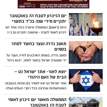
יום הזיכרון לטבח ה7 באוקטובר
יתקיים מידי שנה בכ"ד בתשרי
היום (ראשון) הממשלה אישרה בפה אחד יום
זיכרון לאומי לטבח - שהשנה יתקיים גם ב-7
באוקטובר יום הזיכרון יתקיים מעתה בכל שנה
ויצוין כיום זיכרון לאומי לטבח בכ"ד בתשרי,
תושב גדרה נעצר בחשד לסחר
עם טקסים ואירועים ממלכתיים.
בסמים
תושב גדרה, בשנות הארבעים לחייו, נעצר על
ידי משטרת ישראל בחשד לסחר, ייבוא גידול
ואספקת סמים מסוכנים. בביתו נמצאו
חומרים החשודים כסמים. מעצרו הוארך
יוצא לאור- אתר ישראל נט –
הבית של העם היהודי
אתר ישראל נט יצא לאוויר ב12 שפות בעקבות
האנטישמיות שפרצה בכל רחבי העולם ועולה
לשיאים חדשים, קמפיין שקרים ענק מתנהל
ברשתות החברתיות נגד מדינת ישראל והעם
הממשלה תאשר יום זיכרון לאומי
היהודי.
לטבח ה7 באוקטובר