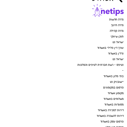
גדרה חדשות
גדרה חינוך
גדרה קהילה
תוכן שיווקי
ישראל נט
עורך דין פלילי באשדוד
נדל"ן באשדוד
ישראל נט
נטיפס - רשת חברתית לטיפים והמלצות
-
בתי מלון באשדוד
יישובניק נט
פרסום במקומונים
מקומון אשדוד
משלוחים באשדוד
מסעדות באשדוד
דירות למכירה באשדוד
דירות להשכרה באשדוד
פרסום עסק באשדוד