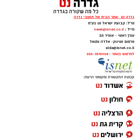
גדרה נט -אתר הבית של תושבי גדרה
מו"ל: קבוצת ישראל נט בע"מ
מייל :
news@isnet.co.il
עורך ראשי - אופיר מב
פרסום ושיווק- אלדה נתנאל
elda@isnet.co.il
לפרסום באתר : 050-7870908
קבוצת התקשורת ומקומוני הרשת: