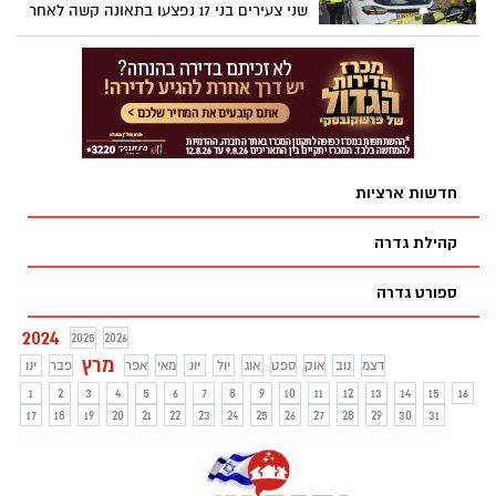
שני צעירים בני 17 נפצעו בתאונה קשה לאחר
שקלים למחיר הנוכחי.
שרכבם התנגש בעץ בשטח חקלאי סמוך לגני
טל.
חדשות ארציות
קהילת גדרה
ספורט גדרה
2024
2025
2026
מרץ
דצמ
נוב
אוק
ספט
אוג
יול
יונ
מאי
אפר
פבר
ינו
1
2
3
4
5
6
7
8
9
10
11
12
13
14
15
16
17
18
19
20
21
22
23
24
25
26
27
28
29
30
31