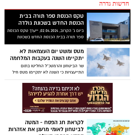
חדשות גדרה
טקס הכנסת ספר תורה בבית
הכנסת החדש בשכונת גולדה
ביום ג' הקרוב, 02.04.2024, ייערך טקס הכנסת
ספר תורה בבית הכנסת החדש בשכונת
גולדה, אשר נבנה בחודשים האחרונים מול
הספורטק. לאחר הטקס, תתקיים בשכונת
מטס ומשט יום העצמאות לא
גולדה תהלוכה לכיוון בית הספר רות.
יתקיימו השנה בעקבות המלחמה
שר הביטחון והרמטכ"ל החליטו בתום
התייעצויות כי השנה לא יתקיימו מטס חיל
האוויר ומשט חיל הים לכבוד יום העצמאות -
בעקבות המלחמה
לקראת חג הפסח - המטה
לביטחון לאומי מרענן את אזהרות