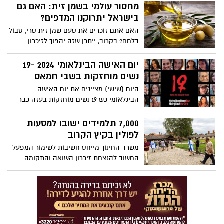
שוב! היום (שבת) הבטיחה סמברג את
מחסור עולמי בשמן זית: האם גם
הכרטיס למשחקים האולימפיים בפריז 2024,
בישראל יתרוקנו המדפים?
לאחר שהעפילה לגמר בתחרות המיון שנערכת
האם אתם זוכרים את טעם שמן זית טרי, טבול
בסופיה, בולגריה.
בלחם? בקרוב, ייתכן שזה יהפוך לזיכרון
נוסטלגי בלבד. משבר האקלים פוגע קשות
בענף הזית, גורם לירידה משמעותית ביבולים
יום האישה הבינלאומי 2024 -19
ומוביל למחסור עולמי בשמן זית. בישראל,
נשים מוחזקות בשבי חמאס
התלויה ביבוא של כ-60% מהשמן, ההשפעות
היום (שישי) מציינים את יום האישה
כבר מורגשות: מחירי שמן זית מזנקים,
הבינלאומי כש 19 נשים מוחזקות בעזה כבר
והזמינות שלו על המדפים הולכת ופוחתת.
154 ימים ועוברות התעללות נפשית פיזית
ומינית ואחת מהן עוברת את זה עם שני
7,000 תלמידים ישובו למסעות
פעוטות.
לפולין בקיץ הקרוב
משרד החינוך מייחס חשיבות לשימור המפעל
החשוב להנצחת זיכרון השואה והתקומה
ורואה את הכח בלספר את סיפורם של
שורדות ושורדי השואה שבחרו לחזור ולחיות,
בנו את חייהם מחדש ותרמו רבות להקמתה
של מדינת ישראל ולרוחה וצביונה של החברה
הישראלית. יחד עם זאת, המצב הביטחוני
ייבדק על בסיס קבוע וייתכנו שינויים בהתאם