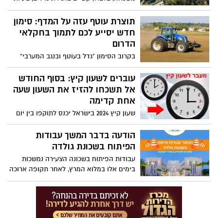
בקשב או לחילופין שינויים במצבי הרוח,
בהתנהגות, הפרעות שינה ועוד. שינויים אלו
תוצרת עוטף עזה על המדף: סימון
אשר נגרמים כתוצאה מהגיל, מעלים את
חדש יסייע לכם לתמוך בחקלאי
הצורך להגיע לרופא לאבחון מקצועי ולקבל
הדרום
טיפול. במרכז הרפואי גריאטרי שיקומי
בקרוב הסימון "גדל בעוטף ובנגב המערבי"
הרצפלד מקבוצת כללית נפתחה לאחרונה
יופיע על גבי אריזות ירקות ופירות, ויאפשר
מרפאה פסיכו-גריאטרית חדשה, אשר נותנת
לכם לבחור בקלות תוצרת מקומית איכותית
עוברים לשעון קיץ: בסוף החודש
מענה לצורך זה.
אל תשכחו להזיז את השעון שעה
אחת קדימה
שעון קיץ 2024 בישראל יכנס לתוקפו בין יום
חמישי 29 במרץ לבין יום שישי 30 במרץ
בשעה 02:00 לפנות בוקר. תתכוננו להפסיד
הודעה בדבר המשך עבודות
שעה שינה
הפיתוח בשכונת גולדה
עבודות הפיתוח בשכונה הצעירה נמשכות
בימים אלו במלוא המרץ, לאחר תקופה ארוכה
במהלך המלחמה במהלכה הושהו העבודות.
שימו לב לשינויים בהסדרי התנועה כמפורט
בכתבה