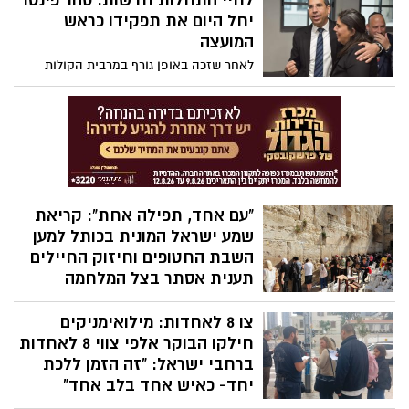
לחיי התחלות חדשות: סהר פינטו
26.3.24.
יחל היום את תפקידו כראש
המועצה
לאחר שזכה באופן גורף במרבית הקולות
בבחירות המקומיות לראשות המועצה
המקומית גדרה, יחל היום סהר פינטו באופן
רשמי, יחד עם חבריו לסיעת "גדרתים",
לתפקד כראש המועצה והבטיח כי יצעיד את
המושבה קדימה.
"עם אחד, תפילה אחת": קריאת
שמע ישראל המונית בכותל למען
השבת החטופים וחיזוק החיילים
תענית אסתר בצל המלחמה
אלפים יתאחדו בתפילה מיוחדת בכותל
צו 8 לאחדות: מילואימניקים
המערבי ובמוקדים נוספים בארץ ובעולם,
במסגרת אירוע קריאת שמע ישראל המונית
חילקו הבוקר אלפי צווי 8 לאחדות
שתתקיים ביום חמישי הקרוב, צום תענית
ברחבי ישראל: "זה הזמן ללכת
אסתר.
יחד- כאיש אחד בלב אחד"
מילואימניקים מ"קהילת המילואמניקים" של