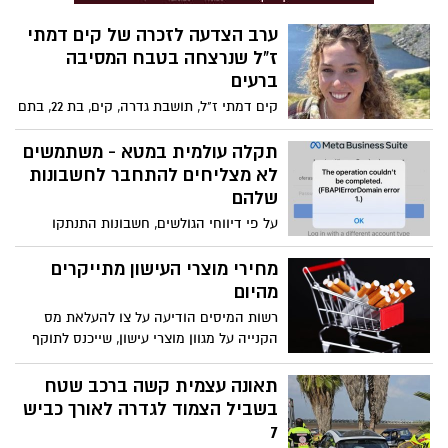
להמלצת הגוף האחראי. לכן, על מנת לצמצם
ערב הצדעה לזכרה של קים דמתי
נזק כלכלי להורים, שילדיהם מתוכננים לצאת
ז"ל שנרצחה בטבח המסיבה
למשלחות, משרד החינוך ממליץ להורים לדאוג
ברעים
לביטוחי הביטול המתאימים.
קים דמתי ז"ל, תושבת גדרה, קים, בת 22, בתם
של גדעון וג'ניפר ואחות לשלוש אחיות ואח,
בוגרת בית הספר דרכא בגין. עלמה צעירה,
תקלה עולמית במטא - משתמשים
מאירה, חייכנית, מלאה בטוב ובחן אשר
לא מצליחים להתחבר לחשבונות
נרצחה על ידי מרצחים בני עוולה במסיבת
שלהם
הנובה ברעים. ביום חמישי, 14.03.2024 ייערך
על פי דיווחי הגולשים, חשבונות התנתקו
ערב הצדעה לחיילי צה"ל ולזכרה של קים ז"ל.
והמשתמשים לא מצליחים להתחבר מחדש.
בהודעה שקופצת בעת ניסיון ההתחברות
מחירי מוצרי העישון מתייקרים
נכתב כי ישנה תקלה וכי מטא פועלת לתיקונה
מהיום
רשות המיסים הודיעה על צו להעלאת מס
הקנייה על מגוון מוצרי עישון, שייכנס לתוקף
כבר הלילה בחצות. המס הנוסף על מחיר
חפיסת סיגריות יעלה, כולל מע"מ, בכשני
תאונה עצמית קשה ברכב שטח
שקלים, וב-13 אגורות לגרם טבק. עם זאת,
בשביל הצמוד לגדרה לאורך כביש
יצרנים וסוחרים יוכלו לספוג חלק מההעלאה
7
ולגבות מחיר נמוך יותר מאשר תוספת של שני