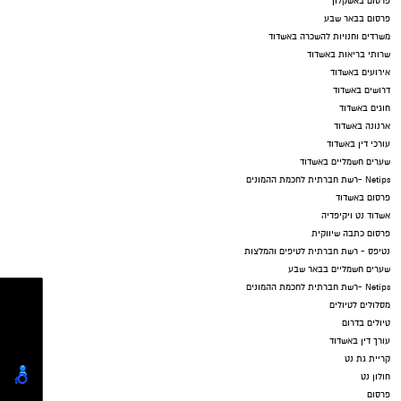
פרסום באשקלון
פרסום בבאר שבע
משרדים וחנויות להשכרה באשדוד
שרותי בריאות באשדוד
אירועים באשדוד
דרושים באשדוד
חוגים באשדוד
ארנונה באשדוד
עורכי דין באשדוד
שערים חשמליים באשדוד
Netips -רשת חברתית לחכמת ההמונים
פרסום באשדוד
אשדוד נט ויקיפדיה
פרסום כתבה שיווקית
נטיפס - רשת חברתית לטיפים והמלצות
שערים חשמליים בבאר שבע
Netips -רשת חברתית לחכמת ההמונים
מסלולים לטיולים
טיולים בדרום
עורך דין באשדוד
קריית גת נט
חולון נט
פרסום