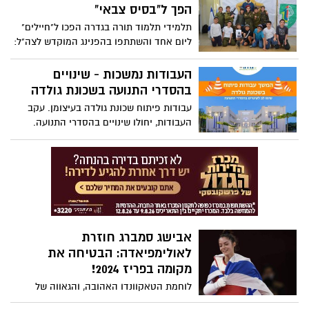
הפך ל"בסיס צבאי"
תלמידי תלמוד תורה בגדרה הפכו ל"חיילים"
ליום אחד והשתתפו בהפנינג המוקדש לצה"ל:
טקס הנפת הגדל, משימות ספורטיביות,
מכתבים לחיילים והכרת היחידות. המורים
העבודות נמשכות - שינויים
הפכו ל"אלופים" ו"הרמטכ"ל", הרב יובל
בהסדרי התנועה בשכונת גולדה
מיטלמן אמר: "אנו בתלמוד תורה עומדים
עבודות פיתוח שכונת גולדה בעיצומן. עקב
כחומה בצורה מאחורי חיילינו האהובים
העבודות, יחולו שינויים בהסדרי התנועה.
ומתפללים להשבתם של החטופים"
אבישג סמברג חוזרת
לאולימפיאדה: הבטיחה את
מקומה בפריז 2024!
לוחמת הטאקוונדו האהובה, והגאווה של
המושבה גדרה -אבישג סמברג, עשתה זאת