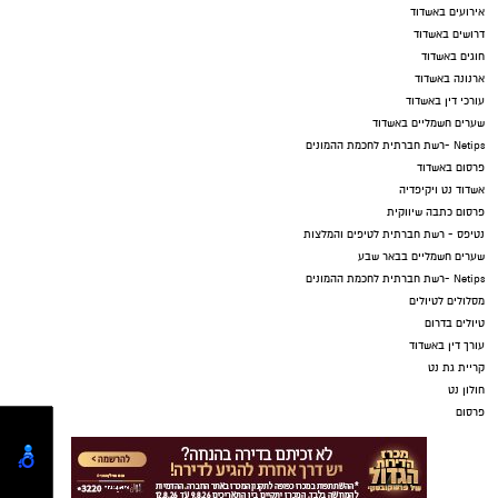
אירועים באשדוד
דרושים באשדוד
חוגים באשדוד
ארנונה באשדוד
עורכי דין באשדוד
שערים חשמליים באשדוד
Netips -רשת חברתית לחכמת ההמונים
פרסום באשדוד
אשדוד נט ויקיפדיה
פרסום כתבה שיווקית
נטיפס - רשת חברתית לטיפים והמלצות
שערים חשמליים בבאר שבע
Netips -רשת חברתית לחכמת ההמונים
מסלולים לטיולים
טיולים בדרום
עורך דין באשדוד
קריית גת נט
חולון נט
פרסום