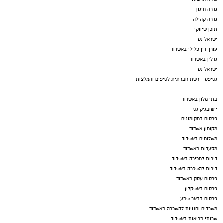
גדרה חינוך
גדרה קהילה
תוכן שיווקי
ישראל נט
עורך דין פלילי באשדוד
נדל"ן באשדוד
ישראל נט
נטיפס - רשת חברתית לטיפים והמלצות
-
בתי מלון באשדוד
יישובניק נט
פרסום במקומונים
מקומון אשדוד
משלוחים באשדוד
מסעדות באשדוד
דירות למכירה באשדוד
דירות להשכרה באשדוד
פרסום עסק באשדוד
פרסום באשקלון
פרסום בבאר שבע
משרדים וחנויות להשכרה באשדוד
שרותי בריאות באשדוד