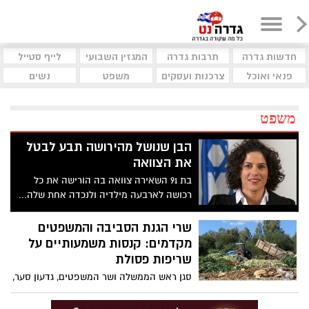
חדשות גדרה
תרבות גדרה
המגזין השבועי
לייף סטייל
פנאי ואוכל
צרכנות ועסקים
משפט
נשים
משפט
הבן שנושל מהירושה תבע לבטל
את הצוואה
בת 91 השאירה צוואה בה הורישה את כל
רכושה לארבעה מילדיה ולנכדה אחת שלה...
אך לבנה החמישי לא הורישה דבר. הוא תבע
לבטל את הצוואה בטענה שאימו לא הייתה
שרי הגנת הסביבה והמשפטים
כשירה כשחתמה עליה. מה החליטה השופטת
מקדמים: קנסות משמעותיים על
עפרה גיא בבית המשפט למשפחה באשדוד?
שריפות פסולת
סגן ראש הממשלה ושר המשפטים, גדעון סער,
והשרה להגנת הסביבה, תמר זנדברג, העבירו
לאישורה של ועדת החוקה, חוק ומשפט של