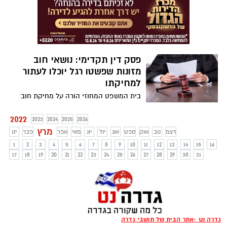
הכנסת, תיקון צו אשר מטרתו ייעול והגברת
האכיפה כנגד הבערת פסולת, על ידי קביעתה
כעבירת קנס.
פסק דין תקדימי: נושאי חוב
מזונות שפשטו רגל יוכלו לעתור
למחיקתו
בית המשפט המחוזי הורה על מחיקת חוב
מזונות בסך 140 אלף שקלים, למרות שהחייב
סיים את הליך פשיטת הרגל כבר ב-2013.
2022
2023
2024
2025
2026
המשמעות: מעתה כל חייב הסוחב חוב מזונות,
מרץ
דצמ
נוב
אוק
ספט
אוג
יול
יונ
מאי
אפר
פבר
ינו
ועומד בתנאים למחיקת החוב – יהיה זכאי
1
2
3
4
5
6
7
8
9
10
11
12
13
14
15
16
למחיקת חובו גם לאחר שנים
17
18
19
20
21
22
23
24
25
26
27
28
29
30
31
גדרה נט -אתר הבית של תושבי גדרה