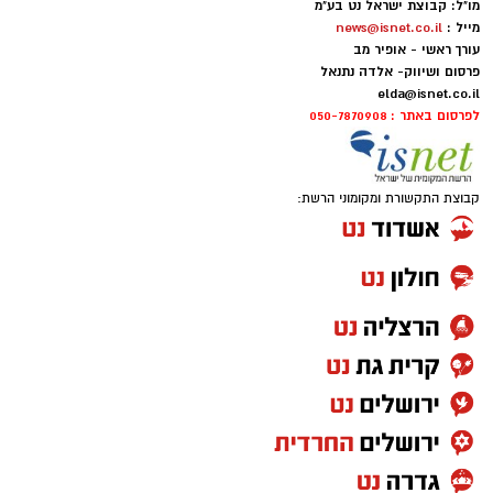
מו"ל: קבוצת ישראל נט בע"מ
מייל :
news@isnet.co.il
עורך ראשי - אופיר מב
פרסום ושיווק- אלדה נתנאל
elda@isnet.co.il
לפרסום באתר : 050-7870908
קבוצת התקשורת ומקומוני הרשת: