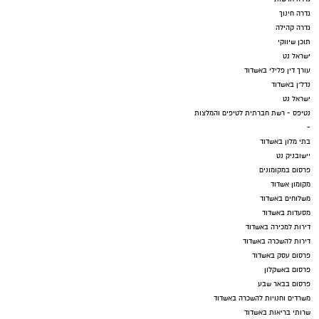
גדרה חינוך
גדרה קהילה
תוכן שיווקי
ישראל נט
עורך דין פלילי באשדוד
נדל"ן באשדוד
ישראל נט
נטיפס - רשת חברתית לטיפים והמלצות
-
בתי מלון באשדוד
יישובניק נט
פרסום במקומונים
מקומון אשדוד
משלוחים באשדוד
מסעדות באשדוד
דירות למכירה באשדוד
דירות להשכרה באשדוד
פרסום עסק באשדוד
פרסום באשקלון
פרסום בבאר שבע
משרדים וחנויות להשכרה באשדוד
שרותי בריאות באשדוד