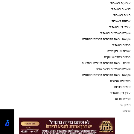
אירועים באשדוד
דרושים באשדוד
חוגים באשדוד
ארנונה באשדוד
עורכי דין באשדוד
שערים חשמליים באשדוד
Netips -רשת חברתית לחכמת ההמונים
פרסום באשדוד
אשדוד נט ויקיפדיה
פרסום כתבה שיווקית
נטיפס - רשת חברתית לטיפים והמלצות
שערים חשמליים בבאר שבע
Netips -רשת חברתית לחכמת ההמונים
מסלולים לטיולים
טיולים בדרום
עורך דין באשדוד
קריית גת נט
חולון נט
פרסום