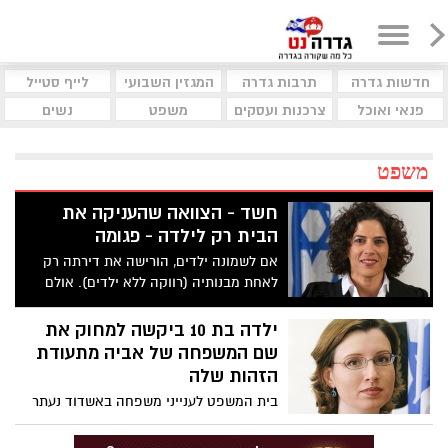
חדשות גדרה
תרבות גדרה
המגזין השבועי
לייף סטייל
פנאי ואוכל
צרכנות ועסקים
משפט
נשים
משפט
חשד - הצוואה שהעניקה את
הבית רק לילדה - פגומה
אם לשמונה ילדים, הורישה את דירתה רק
לאחת מבנותיה (רווקה ללא ילדים). אולם
החשד היה שהמנוחה לא הייתה כשירה וכי
ביתה ניצלה את מצבה הרפואי/ נפשי כדי
ילדה בת 10 ביקשה למחוק את
לשנות את הצוואה לצרכיה לאחר שהילדים
שם המשפחה של אביה מתעודת
טענו שלא הגיוני שאמם תוריש את הדירה
הזהות שלה
לבת אחת מבין שמונה. מה פסקה השופטת
בית המשפט לענייני משפחה באשדוד נעתר
ומי שילם 40 אלף הוצאות משפט?
לבקשה של ילדה בת 10, למחוק את שם
משפחתו של אביה הביולוגי מתעודת הזהות