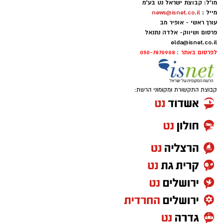
מו"ל: קבוצת ישראל נט בע"מ
מייל :
news@isnet.co.il
עורך ראשי - אופיר מב
פרסום ושיווק- אלדה נתנאל
elda@isnet.co.il
לפרסום באתר : 050-7870908
קבוצת התקשורת ומקומוני הרשת: