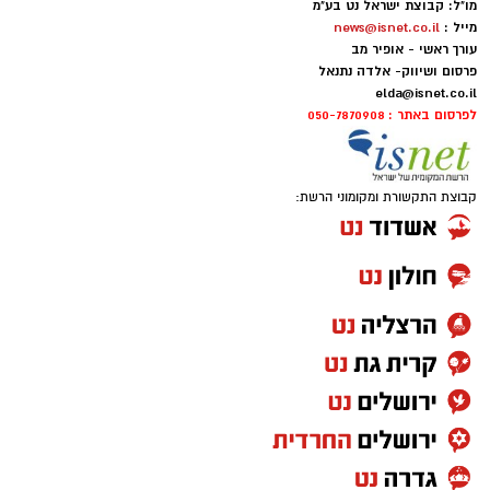
מו"ל: קבוצת ישראל נט בע"מ
מייל :
news@isnet.co.il
עורך ראשי - אופיר מב
פרסום ושיווק- אלדה נתנאל
elda@isnet.co.il
לפרסום באתר : 050-7870908
קבוצת התקשורת ומקומוני הרשת: