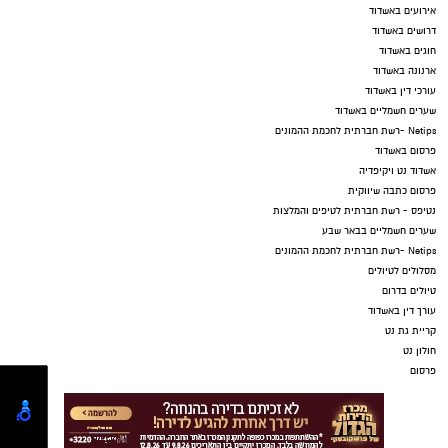
אירועים באשדוד
דרושים באשדוד
חוגים באשדוד
ארנונה באשדוד
עורכי דין באשדוד
שערים חשמליים באשדוד
Netips -רשת חברתית לחכמת ההמונים
פרסום באשדוד
אשדוד נט ויקיפדיה
פרסום כתבה שיווקית
נטיפס - רשת חברתית לטיפים והמלצות
שערים חשמליים בבאר שבע
Netips -רשת חברתית לחכמת ההמונים
מסלולים לטיולים
טיולים בדרום
עורך דין באשדוד
קריית גת נט
חולון נט
פרסום