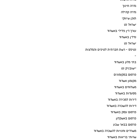
גדרה חינוך
גדרה קהילה
תוכן שיווקי
ישראל נט
עורך דין פלילי באשדוד
נדל"ן באשדוד
ישראל נט
נטיפס - רשת חברתית לטיפים והמלצות
-
בתי מלון באשדוד
יישובניק נט
פרסום במקומונים
מקומון אשדוד
משלוחים באשדוד
מסעדות באשדוד
דירות למכירה באשדוד
דירות להשכרה באשדוד
פרסום עסק באשדוד
פרסום באשקלון
פרסום בבאר שבע
משרדים וחנויות להשכרה באשדוד
שרותי בריאות באשדוד