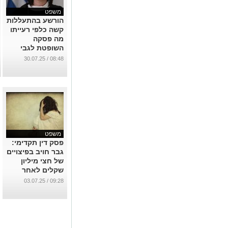
משפט
הורשע בהתעללות
קשה כלפי רעייתו
מה פסקה
השופטת לגבי
הרכוש המשותף
08:48 / 30.07.25
שלהם?
...
משפט
פסק דין תקדימי:
גבר חויב בפיצויים
של חצי מיליון
שקלים לאחר
שקיים אקט מיני
09:28 / 03.07.25
עם קרובת
משפחתו כשהייתה
שיכורה ומעורפלת
...