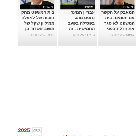
משפט
משפט
משפט
המאבק על הקשר
עבריין תנועה
בית המשפט מחק
עם יתומים: בית
נתפס נוהג
חובות של למעלה
המשפט לא סגר
בפסילה בפעם
ממיליון שקל של
את הדלת בפני
החמישית - זה
תושב אשדוד בן
דודותיהם של
העונש שגזר עליו
73
19:19 / 13.07.25
12:13 / 16.07.25
08:47 / 30.07.25
ילדים שאיבדו את
בית המשפט
...
אמם
...
...
2025
2026