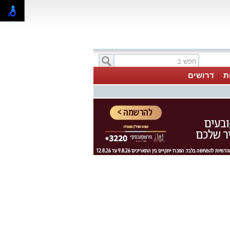
ת
דרושים