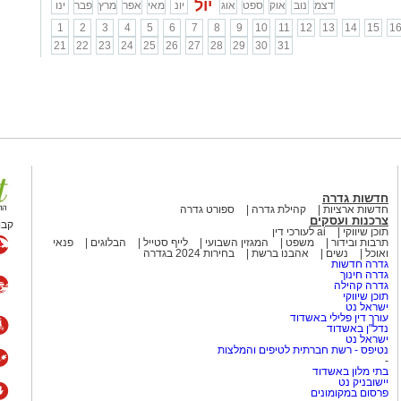
יול
דצמ
נוב
אוק
ספט
אוג
יונ
מאי
אפר
מרץ
פבר
ינו
1
2
3
4
5
6
7
8
9
10
11
12
13
14
15
1
21
22
23
24
25
26
27
28
29
30
31
חדשות גדרה
חדשות ארציות
קהילת גדרה
ספורט גדרה
צרכנות ועסקים
קבו
תוכן שיווקי
ai לעורכי דין
תרבות ובידור
משפט
המגזין השבועי
לייף סטייל
הבלוגים
פנאי
ואוכל
נשים
אהבנו ברשת
בחירות 2024 בגדרה
גדרה חדשות
גדרה חינוך
גדרה קהילה
תוכן שיווקי
ישראל נט
עורך דין פלילי באשדוד
נדל"ן באשדוד
ישראל נט
נטיפס - רשת חברתית לטיפים והמלצות
-
בתי מלון באשדוד
יישובניק נט
פרסום במקומונים