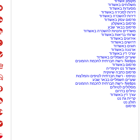
מקומון אשדוד
משלוחים באשדוד
מסעדות באשדוד
דירות למכירה באשדוד
דירות להשכרה באשדוד
פרסום עסק באשדוד
פרסום באשקלון
פרסום בבאר שבע
משרדים וחנויות להשכרה באשדוד
שרותי בריאות באשדוד
אירועים באשדוד
דרושים באשדוד
חוגים באשדוד
ארנונה באשדוד
עורכי דין באשדוד
שערים חשמליים באשדוד
Netips -רשת חברתית לחכמת ההמונים
פרסום באשדוד
אשדוד נט ויקיפדיה
פרסום כתבה שיווקית
נטיפס - רשת חברתית לטיפים והמלצות
שערים חשמליים בבאר שבע
Netips -רשת חברתית לחכמת ההמונים
מסלולים לטיולים
טיולים בדרום
עורך דין באשדוד
קריית גת נט
חולון נט
פרסום