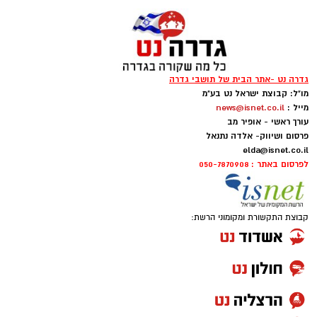
גדרה נט -אתר הבית של תושבי גדרה
מו"ל: קבוצת ישראל נט בע"מ
מייל :
news@isnet.co.il
עורך ראשי - אופיר מב
פרסום ושיווק- אלדה נתנאל
elda@isnet.co.il
לפרסום באתר : 050-7870908
קבוצת התקשורת ומקומוני הרשת: