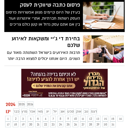
פרסום כתבה שיווקית לעסק
בעידן של היום קיימים מגוון אפשרויות פרסום
העסק רשתות חברתיות, אתרי אינטרנט ועוד.
בין אם אתם עסק גדול או קטן כולם צריכים
פרסום והנעה של לקוחות, לאחרונה ישנה
מגמה שהולכת וגדלה ומנצחת את כל
בחירת די ג'יי ומשקאות לאירוע
הפלטפורמות הפרסומיות והיא רכישת כתבה
שלכם
תוכן שיווקי . בה תוכלו להגיע לקהל ממוקד
תרבות האירועים בישראל השתנתה מאוד עם
ולהרוויח לידים בעלות מזערית
השנים. היום אנחנו יכולים למצוא הרבה יותר
סוגים של ספקים מכל הסוגים, די ג'יי לכל סוגי
המוסיקה והאירועים או משקאות בטעמים.
2024
2025
2026
ינו
דצמ
נוב
אוק
ספט
אוג
יול
יונ
מאי
אפר
מרץ
פבר
1
2
3
4
5
6
7
8
9
10
11
12
13
14
15
16
17
18
19
20
21
22
23
24
25
26
27
28
29
30
31