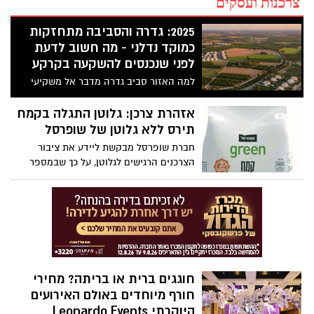
צרכנות ועסקים
2025: גדרה והסביבה מתחזקות
כמוקד נדלני - מה חשוב לדעת
לפני שנכנסים להשקעה בקרקע
למה האזור סביב גדרה מדבר אל משקיעי
2025
אזהרת צרכן: גלוטן התגלה בקמח
תירס ללא גלוטן של שופרסל
חברת שופרסל מבקשת ליידע את ציבור
הצרכנים הרגישים לגלוטן, על כך שבמספר
מצומצם של אריזות קמח תירס 500 גרם מותג
שופרסל "Green" ללא גלוטן, המיוצר על ידי
נטורל קייקס בע"מ, התגלתה בבדיקת ספק
כמות גלוטן גבוהה מהדרישה בחקיקה למוצר
מסוג זה (ללא גלוטן).
חוגגים ברית או בריתה? מחירי
חורף מיוחדים באולם האירועים
היוקרתי Leonardo Events