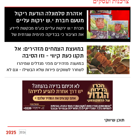
צרכנות ועסקים
אזהרת סלמונלה הודעת ריקול
מטעם חברת י.ש ירקות עליים
חברת י.ש ירקות עליים בע"מ מבקשת ליידע
את הציבור כי בבדיקה פנימית שגרתית של
המוצר כרוב אדום "קטיף הטבע לנדאו" 400
גרם ברקוד 7290016411881 שסומן בתאריך תוקף
במועצת הצמחים מזהירים: אל
"לשימוש עד 28.08.25", התגלתה נוכחות של
תקנו כעת קיווי - וזו הסיבה
חיידק סלמונלה.
במועצה מזהירים מפני מגדלים שמיהרו
לשחרר לשווקים פירות שלא הבשילו - וגם לא
יבשילו אצליכם בבית
תוכן שיווקי
2025
2026