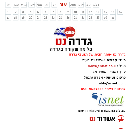
אוג
דצמ
נוב
אוק
ספט
יול
יונ
מאי
אפר
מרץ
פבר
ינו
1
2
3
4
5
6
7
8
9
10
11
12
13
14
15
16
17
18
19
20
21
22
23
24
25
26
27
28
29
30
31
גדרה נט -אתר הבית של תושבי גדרה
מו"ל: קבוצת ישראל נט בע"מ
מייל :
news@isnet.co.il
עורך ראשי - אופיר מב
פרסום ושיווק- אלדה נתנאל
elda@isnet.co.il
לפרסום באתר : 050-7870908
קבוצת התקשורת ומקומוני הרשת: