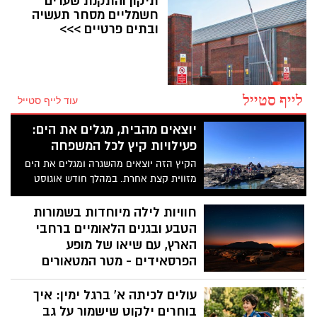
תיקון והתקנת שערים
חשמליים מסחר תעשיה
ובתים פרטיים >>>
לייף סטייל
עוד לייף סטייל
יוצאים מהבית, מגלים את הים:
פעילויות קיץ לכל המשפחה
הקיץ הזה יוצאים מהשגרה ומגלים את הים
מזווית קצת אחרת. במהלך חודש אוגוסט
מזמינה עמותת אקואושן את הקהל הרחב
והמשפחות לסיורים חווייתיים באזור מכמורת,
חוויות לילה מיוחדות בשמורות
חוף בית ינאי ושפך נחל אלכסנדר. זו הזדמנות
הטבע ובגנים הלאומיים ברחבי
לצאת לטבע ולהכיר מקרוב את הים התיכון
הארץ, עם שיאו של מופע
והסביבה החופית דרך משחקים, התנסות
הפרסאידים - מטר המטאורים
ופעילות מהנה ומגבשת.
המרהיב של הקיץ
עולים לכיתה א' ברגל ימין: איך
מדי שנה בחודש אוגוסט מתקבצים המונים
בוחרים ילקוט שישמור על גב
כדי לצפות בתופעת טבע לילית ומדהימה