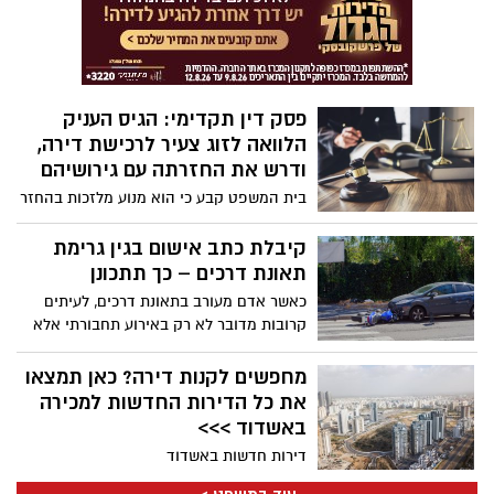
מהן ארכה 7 דקות בלבד(!) האם רופאי קופת
חולים 'כללית' אחראיים על מומיו הקשים של
ילד, בגלל שלא יידעו את אימו כי עליה ליטול
חומצה פולית למניעת מומים לפני ההיריון
ובמהלכו? כך נטען, בין השאר, בתביעת
פסק דין תקדימי: הגיס העניק
מיליונים אותה הגישו הוריו של הילד, שנולד
הלוואה לזוג צעיר לרכישת דירה,
עם נכויות קשות ביותר – נגד קופת חולים
ודרש את החזרתה עם גירושיהם
'כללית' ונגד רופא הנשים שערך לאם את
סקירות ההיריון. התביעה הוגשה לאחרונה
בית המשפט קבע כי הוא מנוע מלזכות בהחזר
לבית המשפט המחוזי בלוד, באמצעות עורכת
משום שפעל בחוסר תום לב, ולא התנגד בזמן
הדין עדי וייס.
אמת להסכם הגירושין בין הצדדים.
קיבלת כתב אישום בגין גרימת
תאונת דרכים – כך תתכונן
כאשר אדם מעורב בתאונת דרכים, לעיתים
קרובות מדובר לא רק באירוע תחבורתי אלא
גם באירוע משפטי משמעותי.
מחפשים לקנות דירה? כאן תמצאו
את כל הדירות החדשות למכירה
באשדוד >>>
דירות חדשות באשדוד