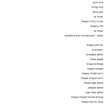
גדרה חינוך
גדרה קהילה
תוכן שיווקי
ישראל נט
עורך דין פלילי באשדוד
נדל"ן באשדוד
ישראל נט
נטיפס - רשת חברתית לטיפים והמלצות
-
בתי מלון באשדוד
יישובניק נט
פרסום במקומונים
מקומון אשדוד
משלוחים באשדוד
מסעדות באשדוד
דירות למכירה באשדוד
דירות להשכרה באשדוד
פרסום עסק באשדוד
פרסום באשקלון
פרסום בבאר שבע
משרדים וחנויות להשכרה באשדוד
שרותי בריאות באשדוד