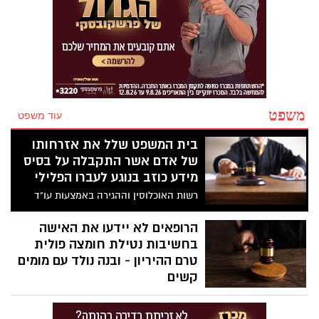
משפט
עוד משפט
בית המשפט שלל את אזרחותו
של אדם אשר התקבלה על בסיס
מידע כוזב בנוגע לעברו הפלילי
רשות האוכלוסין וההגירה באמצעות עו"ד
שיראל בן הרוש מפרקליטות מחוז דרום
(אזרחי) הגישה לבית המשפט בקשה לביטול
הרופאים לא יידעו את האישה
אזרחות של אדם שקיבל אזרחות מתוקף חוק
בחשיבות נטילת חומצה פולית
השבות, זאת לאחר שבמהלך ראיון לקבלת
טרם ההיריון - ובנה נולד עם מומים
האזרחות שיקר וטען כי התגרש מאשתו
קשים
השנייה, זאת על אף שהורשע ברציחתה וישב
שתי סריקות אולטרסאונד יכלו לאתר את
תקופת מאסר ממושכת בכלא.
המומים הקשים נערכו ברשלנות רבה, אחת