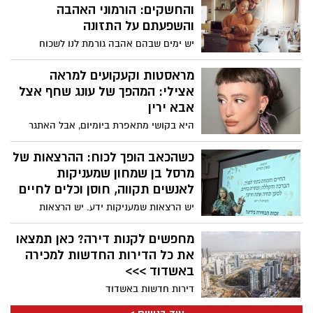
והחשקים: הורמוני האהבה
והשפעתם על התזונה
יש ימים שבהם אהבה גורמת לנו לשכוח
לאכול. ויש ימים שבהם היא גורמת לנו לאכול
ללא הרף, בעיקר כשמשהו בקשר לא יציב. זה
מראסטות וקעקועים למראה
לא "חולשת אופי", אלא ביולוגיה: אותה
אצילי: המהפך של עונג שחף אצל
מערכת שמפעילה אותנו סביב קשר, חיבה
אבא ירין
והיקשרות, מפעילה אותנו גם סביב אוכל. רק
היא בקושי מתאפרת ביומיום, אבל האתגר
שהפעם, במקום לרדוף אחרי הודעה או
הנועז שהציבה מעצבת התכשיטים לאביה,
חיבוק, המוח רודף אחרי עוד ביס ומחפש דרך
המאפר הלאומי, הוליד מהפך היסטרי
כשהכאב הופך לכוח: ההרצאות של
מהירה להירגע.
ברשתות. הצצה מאחורי הקלעים.
מרסל בן שמחון שמעניקות
לאנשים תקווה, חוסן וכלים לחיים
יש הרצאות שמעניקות ידע. יש הרצאות
שמעבירות ערב נעים. ויש הרצאות שמצליחות
לגעת בלב, לשנות נקודת מבט ולהעניק
מחפשים לקנות דירה? כאן תמצאו
לאנשים כוח אמיתי להמשיך הלאה. זו בדיוק
את כל הדירות החדשות למכירה
התחושה שליוותה את המשתתפים בסדרת
באשדוד >>>
ארבע ההרצאות שהעבירה מאזן החיים ,
דירות חדשות באשדוד
במסגרת "קפה תרבות" בגן יבנה, בהובלת
מרסל בן שמחון. במשך ארבעה מפגשים