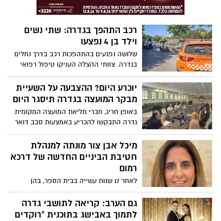
כחוק. בחלק מהמוצרים נמצאה חומצה
גליאוקסילית האסורה לשימוש בהחלקות
שיער, ובמוצרים נוספים התגלה פורמאלדהיד
רכב התהפך בגדרה: שתי נשים
- חומר המוגדר כמסרטן
וילד בן 4 נפצעו
שלושה נפגעים בהתהפכות רכב בדרך נחלים
בגדרה. צוותי ההצלה העניקו טיפול רפואי
ראשוני לשתי נשים וילד
יוכרע היום? ההצבעה על השעיית
מבקר המועצה בגדרה תיסגר היום
באופן חריג, חברי מליאת המועצה המקומית
גדרה התבקשו להכריע באמצעות סבב דואר
אלקטרוני האם להשעות את מבקר המועצה,
נגדו מתנהלים הליכים משמעתיים בעקבות
מיכל אבן צור מונתה למנהלת
תלונות על הטרדה מינית. היום המועד האחרון
חטיבת הביניים החדשה של דרכא
להצבעה
רמום
לאחר 17 שנות עשייה בבית הספר, בהן
שימשה בשנים האחרונות כסגנית מנהלת
ורכזת פדגוגית, תיכנס מיכל אבן צור לתפקיד
גם הערב: קריאה לתושבי גדרה
מנהלת חטיבת הביניים החדשה, עם חזון
לתמוך באבישג בתוכנית "רוקדים