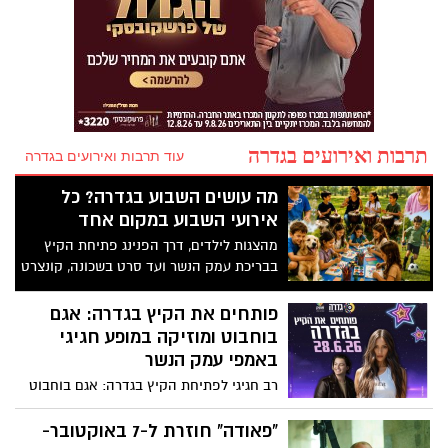
תרבות ואירועים בגדרה
עוד תרבות ואירועים בגדרה
מה עושים השבוע בגדרה? כל
אירועי השבוע במקום אחד
מהצגות לילדים, דרך הפנינג פתיחת הקיץ
בבריכת עמק הנשר ועד סרט בשכונה, קונצרט
ופעילויות לנוער – אלו האירועים שמחכים
לתושבי גדרה במהלך השבוע הקרוב
פותחים את הקיץ בגדרה: אגם
בוחבוט ומוזיקה במופע חגיגי
באמפי עמק הנשר
רב חגיגי לפתיחת הקיץ בגדרה: אגם בוחבוט
והזמרת מוזיקה יעלו לבמה באמפי עמק
הנשר ב-28 ביוני. האירוע יכלול הופעות חיות,
"פאודה" חוזרת ל-7 באוקטובר-