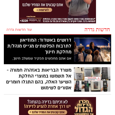
חדשות גדרה
עוד חדשות גדרה
דרושים באשדוד: המוזיאון
לתרבות הפלשתים מגייס מנהל/ת
מחלקת חינוך
אם אתם מחפשים תפקיד שמשלב חינוך,
תרבות, ניהול ויצירתיות – ייתכן שזו
ההזדמנות הבאה שלכם. המוזיאון לתרבות
משרד הבריאות באזהרה חמורה -
הפלשתים באשדוד פרסם מודעת דרושים
אל תשמשו במוצרי החלקת
למשרת מנהל/ת מחלקת חינוך בהיקף של
השיער האלה, בהם התגלו חומרים
משרה מלאה.
אסורים לשימוש
לאחר בדיקות מעבדה שבוצעו למוצרים
שנתפסו בתשעה סניפי רשת "מרכז
ההחלקות", מזהיר משרד הבריאות מפני
שימוש במוצרי החלקה ושמפו שאינם רשומים