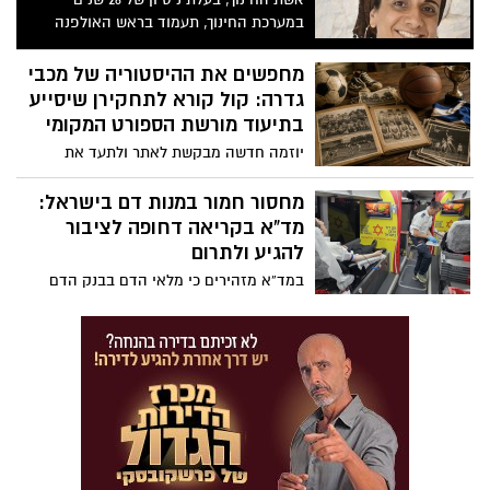
במערכת החינוך, תעמוד בראש האולפנה
החדשה שתיפתח במושבה. ״שמחה ונרגשת
על הזכות שנפלה בחלקי״, אמרה עם כניסתה
מחפשים את ההיסטוריה של מכבי
לתפקיד
גדרה: קול קורא לתחקירן שיסייע
בתיעוד מורשת הספורט המקומי
יוזמה חדשה מבקשת לאתר ולתעד את
סיפורה של אגודת מכבי גדרה, שפעלה במשך
עשרות שנים והייתה חלק משמעותי מהספורט
מחסור חמור במנות דם בישראל:
המקומי. לצורך המשימה מחפשים תחקירן או
מד”א בקריאה דחופה לציבור
תחקירנית למשרה חלקית בשכר
להגיע ולתרום
במד”א מזהירים כי מלאי הדם בבנק הדם
הלאומי נמצא ברמה נמוכה ומדאיגה, בעוד
הצורך במנות דם עבור חולי סרטן, יולדות,
פצועי תאונות דרכים, פצועי צה”ל ומטופלים
נוספים נמשך ללא הפסקה