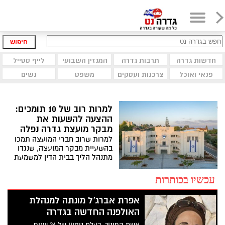
חיפוש
חדשות גדרה
תרבות גדרה
המגזין השבועי
לייף סטייל
פנאי ואוכל
צרכנות ועסקים
משפט
נשים
למרות רוב של 10 תומכים:
ההצעה להשעות את
מבקר מועצת גדרה נפלה
למרות שרוב חברי המועצה תמכו
בהשעיית מבקר המועצה, שנגדו
מתנהל הליך בבית הדין למשמעת
בעקבות חשד להטרדה מינית,
ההצעה לא התקבלה לאחר
עכשיו בכותרות
שהצבעתה של חברת המועצה
טליה לנקרי הוגשה באיחור ולא
אפרת אברג’ל מונתה למנהלת
נספרה. כל חברי האופוזיציה,
האולפנה החדשה בגדרה
למעט לנקרי, התנגדו להדחה
אשת החינוך, בעלת ניסיון של 26 שנים