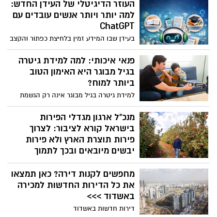
רמי לוי. בחברה מודיעים על איסוף יזום של
העוזר הדיגיטלי של העידן החדש:
המוצר
למה יותר ויותר אנשים עובדים עם
ChatGPT
בעידן שבו המידע זמין בלחיצת כפתור והקצב
היומיומי רק הולך ומתגבר, יותר ויותר אנשים
משלבים בחייהם כלי בינה מלאכותית כמו
פנאי איכותי: למה למידת גיטרה
ChatGPT. מדובר בעוזר דיגיטלי מתקדם
בגיל מבוגר היא האימון הטוב
המסוגל לעזור במגוון רחב של משימות –
ביותר למוח?
מעבודה ולימודים ועד ניהול משימות אישיות
למידת גיטרה בגיל מבוגר אינה רק הגשמת
וחיפוש מידע.
חלום ישן, אלא אחד הכלים העוצמתיים ביותר
לשימור ולשיפור יכולות קוגניטיביות. בניגוד
מנכ"ל ארגון מגדלי הפירות
לפעילויות פנאי פסיביות, הנגינה דורשת
בישראל קורא לציבור: לצרוך
סנכרון נדיר בין מערכות הראייה, השמיעה,
פירות תוצרת הארץ ולא פירות
המוטוריקה העדינה והזיכרון. כגוף המוביל
יבשים מיובאים ובכך לתמוך
בישראל בתחום הלמידה הפרטית, המרכז את
בחקלאי ישראל ובאלו היושבים
פעילותם של אלפי מורים ואנשי מקצוע, לימוד
בגבולות המדינה
מחפשים לקנות דירה? כאן תמצאו
נעים עוקב מקרוב אחר מגמות הלמידה בקרב
את כל הדירות החדשות למכירה
דווקא כעת שחקלאי ישראל מתמודדים עם
הגיל השלישי. מהנתונים עולה כי שילוב של
באשדוד >>>
שיקום ענף המטעים מנזקי הבצורת והלחימה
מורה לגיטרה בתהליך הלמידה מאפשר לבני
ומתמודדים עם איומי ייבוא- קורא ירון בלחסן
50 ומעלה לשלב הנאה צרופה עם שמירה על
דירות חדשות באשדוד
מנכ"ל ארגון מגדלי הפירות בישראל, לציבור-