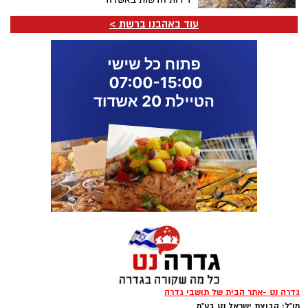
עוד באהבנו ברשת >
גדרה נט -אתר הבית של תושבי גדרה
מו"ל: קבוצת ישראל נט בע"מ