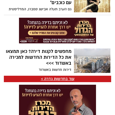
חינוכי המתמקד בהעצמת כל תלמיד,
עם כוכבים"
בשותפות עם ההורים ובמצוינות
גם הערב תעלה אבישג סמברג, המדליסטית
האולימפית ותושבת גדרה, לשידור החי של
"רוקדים עם כוכבים". עם פתיחת ההצבעה
בסיום המשדר, קוראים תושבי המושבה
לציבור להתגייס ולהצביע עבורה, במטרה
לסייע לה להעפיל לשלב הבא בתחרות.
מחפשים לקנות דירה? כאן תמצאו
את כל הדירות החדשות למכירה
באשדוד >>>
דירות חדשות באשדוד
עוד בחדשות גדרה >