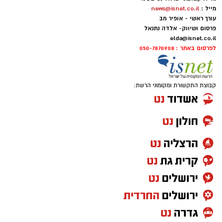
מייל :
news@isnet.co.il
עורך ראשי - אופיר מב
פרסום ושיווק- אלדה נתנאל
elda@isnet.co.il
לפרסום באתר : 050-7870908
קבוצת התקשורת ומקומוני הרשת: