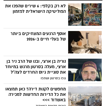
מי שהיה אליל נעורים בשנות השמונים ושיתף
לא רק בקלפי: 6 שירים שהפכו את
פעולה עם מתופף יהודי חוטף חיצים מורעלים
של ביקורת לאחר ששחרר סינגל חדש שמזכיר
הפוליטיקה הישראלית לפזמון
לעולם הצבוע את זוועות השבעה לאוקטובר
אוסף הרגעים המצחיקים ביותר
של בעלי חיים ב-2026
נוריה בן ארצי, ובנו של הרב ניר בן
ארצי, מעלה בסרטון מרגש במיוחד
את סוגיית גיוס החרדים לצה"ל
צפו בסרטון ושתפו
מחפשים לקנות דירה? כאן תמצאו
את כל הדירות החדשות למכירה
באשדוד >>>
דירות חדשות באשדוד