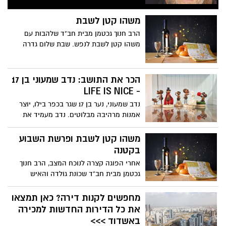
משהו קטן לשבת
הרב חנוך גכטמן מבית חב"ד שלהבות עם
משהו קטן לשבת לנפש. שבת שלום גדרה
הכר את התושב: נדב שמעוני בן 17
- LIFE IS NICE
נדב שמעוני, נער בן 17 שגר בכפר בילו, יוצר
אמנות מרהיבה מבלוטים. נדב מעמיד את
יצירותיו המיוחדות למכירה בעמוד הפייסבוק
שלו שנקרא: LIFE IS NICE. מוזמנים לקצת
משהו קטן לשבת ופרשת השבוע
אופטימיות !
בקטנה
אחרי הפוגה קצרה לנוכח המצב, הרב חנוך
גכטמן מבית חב"ד שכונת גולדה והאיש
למשימות מיוחדות איתמר פישר חוזרים עם
משהו קטן לשבת ופרשת השבוע בקטנה.
מחפשים לקנות דירה? כאן תמצאו
שבת של שלום ושקט מושבה יקרה! זמני
את כל הדירות החדשות למכירה
כניסת ויציאת השבת בכתבה.
באשדוד >>>