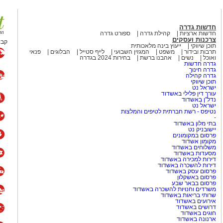
המלחמה כמעט הצלחתי לתפוס את
בל כמו הקריירה שלו לאחר שנות
חדשות גדרה
חדשות ארציות
קהילת גדרה
ספורט גדרה
צרכנות ועסקים
קבו
תוכן שיווקי
ייעוץ בינה מלאכותית
כבר הספיק לשכוח את להיטי
תרבות ובידור
משפט
המגזין השבועי
לייף סטייל
הבלוגים
פנאי
ואוכל
נשים
אהבנו ברשת
בחירות 2024 בגדרה
גדרה חדשות
גדרה חינוך
גדרה קהילה
המצליחה Culture Club
תוכן שיווקי
ישראל נט
(מועדון תרבות), שהפכה לאחת הלהקות הבולטות של שנות ה־80 עם
עורך דין פלילי באשדוד
נדל"ן באשדוד
Karma Chameleon", "Do You Really 
ישראל נט
היה ג'ון מוס, יהודי ממוצא בריטי.
נטיפס - רשת חברתית לטיפים והמלצות
-
אל ואף הופיע בפני קהל מקומי.
בתי מלון באשדוד
יישובניק נט
פרסום במקומונים
הפופ הבריטי
מקומון אשדוד
משלוחים באשדוד
מסעדות באשדוד
דירות למכירה באשדוד
 בפסטיבל הנובה
וביישובי
דירות להשכרה באשדוד
פרסום עסק באשדוד
ן והתמודדות עם האובדן. בוי
פרסום באשקלון
ורבנות להיזכר ואת הצורך
פרסום בבאר שבע
משרדים וחנויות להשכרה באשדוד
מוש בביטוי "עוד נרקוד", שהפך
שרותי בריאות באשדוד
אירועים באשדוד
דרושים באשדוד
חוגים באשדוד
ארנונה באשדוד