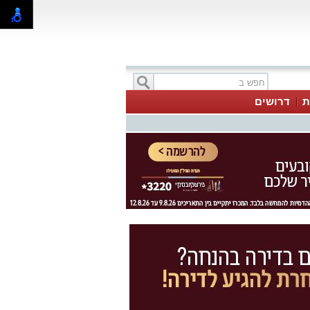
ת
דרושים