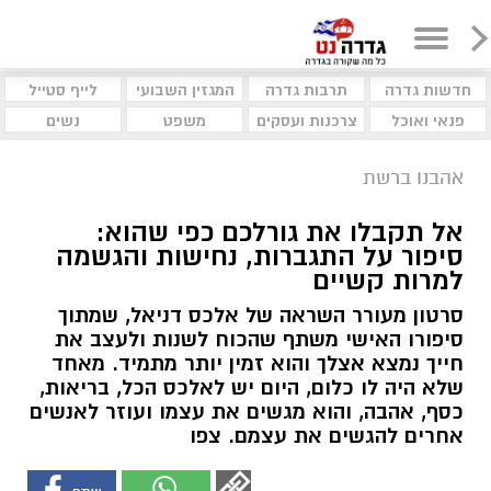
חדשות גדרה
תרבות גדרה
המגזין השבועי
לייף סטייל
פנאי ואוכל
צרכנות ועסקים
משפט
נשים
אהבנו ברשת
אל תקבלו את גורלכם כפי שהוא:
סיפור על התגברות, נחישות והגשמה
למרות קשיים
סרטון מעורר השראה של אלכס דניאל, שמתוך
סיפורו האישי משתף שהכוח לשנות ולעצב את
חייך נמצא אצלך והוא זמין יותר מתמיד. מאחד
שלא היה לו כלום, היום יש לאלכס הכל, בריאות,
כסף, אהבה, והוא מגשים את עצמו ועוזר לאנשים
אחרים להגשים את עצמם. צפו