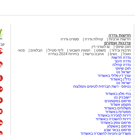
ם ברחבי העולם.
רתי במשך שנים סימפטיה
המלחמה כמעט הצלחתי לתפוס את
בל כמו הקריירה שלו לאחר שנות
חדשות גדרה
חדשות ארציות
קהילת גדרה
ספורט גדרה
צרכנות ועסקים
קבו
תוכן שיווקי
ai לעורכי דין
כבר הספיק לשכוח את להיטי
תרבות ובידור
משפט
המגזין השבועי
לייף סטייל
הבלוגים
פנאי
ואוכל
נשים
אהבנו ברשת
בחירות 2024 בגדרה
גדרה חדשות
גדרה חינוך
גדרה קהילה
המצליחה Culture Club
תוכן שיווקי
ישראל נט
(מועדון תרבות), שהפכה לאחת הלהקות הבולטות של שנות ה־80 עם
עורך דין פלילי באשדוד
Karma Chameleon", "Do You Really 
נדל"ן באשדוד
ישראל נט
היה ג'ון מוס, יהודי ממוצא בריטי.
נטיפס - רשת חברתית לטיפים והמלצות
-
אל ואף הופיע בפני קהל מקומי.
בתי מלון באשדוד
יישובניק נט
פרסום במקומונים
הפופ הבריטי
מקומון אשדוד
משלוחים באשדוד
מסעדות באשדוד
דירות למכירה באשדוד
 בפסטיבל הנובה
וביישובי
דירות להשכרה באשדוד
פרסום עסק באשדוד
ן והתמודדות עם האובדן. בוי
פרסום באשקלון
ורבנות להיזכר ואת הצורך
פרסום בבאר שבע
משרדים וחנויות להשכרה באשדוד