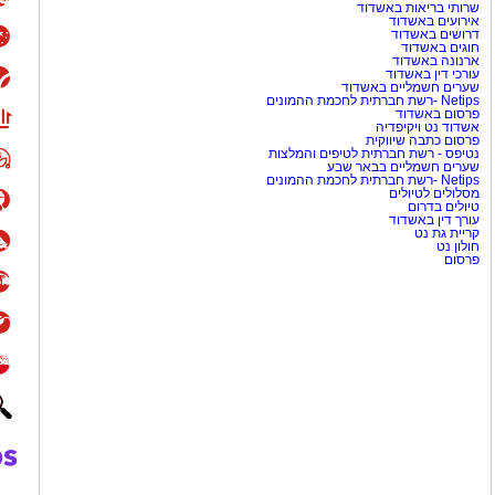
מוש בביטוי "עוד נרקוד", שהפך
שרותי בריאות באשדוד
אירועים באשדוד
דרושים באשדוד
חוגים באשדוד
ארנונה באשדוד
ת שונאי ישראל באשר הם?. ראשית
עורכי דין באשדוד
שערים חשמליים באשדוד
 לא יותר מאשר שריד ישן נושן
Netips -רשת חברתית לחכמת ההמונים
פרסום באשדוד
של האימפריה האנגלית המפוארת. עם כמעט 20% אוכלוסייית
אשדוד נט ויקיפדיה
 מפרגון לישראל או ליהודים
פרסום כתבה שיווקית
נטיפס - רשת חברתית לטיפים והמלצות
ותי באי האנגלי המתפורר.
שערים חשמליים בבאר שבע
Netips -רשת חברתית לחכמת ההמונים
מסלולים לטיולים
טיולים בדרום
סיסיפי ולמסיבת הנובה
עורך דין באשדוד
קריית גת נט
חולון נט
בל לפני בואו נתענג על השיר
פרסום
ונפירמיזם ומספר על הזיקית
. בשיר, הזיקית היא משל לאדם
הגותו רק כדי לרצות אחרים
 מסמל חוסר יציבות וחוסר