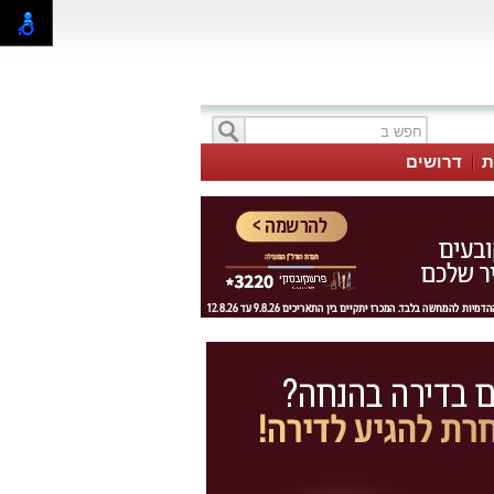
ת
דרושים