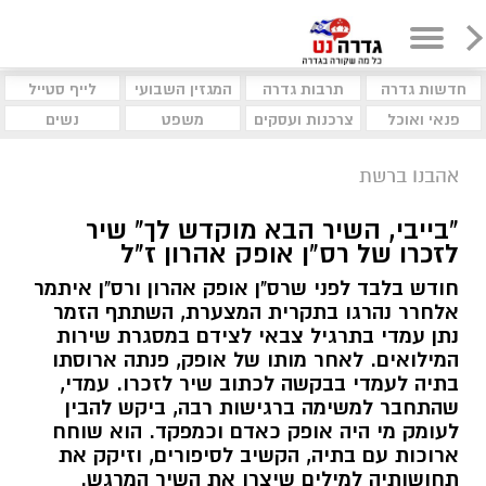
חדשות גדרה
תרבות גדרה
המגזין השבועי
לייף סטייל
פנאי ואוכל
צרכנות ועסקים
משפט
נשים
אהבנו ברשת
"בייבי, השיר הבא מוקדש לך" שיר
לזכרו של רס"ן אופק אהרון ז"ל
חודש בלבד לפני שרס"ן אופק אהרון ורס"ן איתמר
אלחרר נהרגו בתקרית המצערת, השתתף הזמר
נתן עמדי בתרגיל צבאי לצידם במסגרת שירות
המילואים. לאחר מותו של אופק, פנתה ארוסתו
בתיה לעמדי בבקשה לכתוב שיר לזכרו. עמדי,
שהתחבר למשימה ברגישות רבה, ביקש להבין
לעומק מי היה אופק כאדם וכמפקד. הוא שוחח
ארוכות עם בתיה, הקשיב לסיפורים, וזיקק את
תחושותיה למילים שיצרו את השיר המרגש.