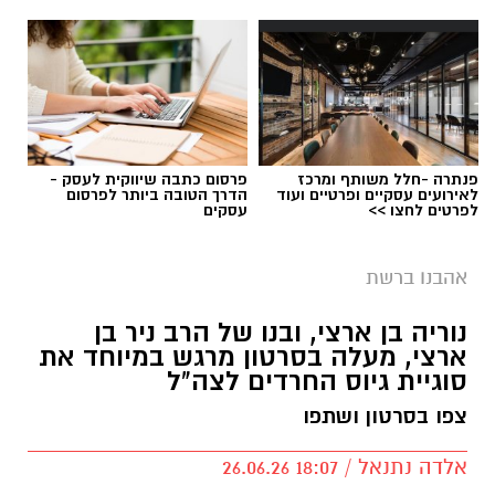
פנתרה -חלל משותף ומרכז
פרסום כתבה שיווקית לעסק -
לאירועים עסקיים ופרטיים ועוד
הדרך הטובה ביותר לפרסום
לפרטים לחצו >>
עסקים
יש לכם מידע חשוב שטרם נחשף? צילומים מאירוע
חדשותי? מצאתם טעות בכתבה? נשמח שתשתפו
אהבנו ברשת
אותנו
נוריה בן ארצי, ובנו של הרב ניר בן
ארצי, מעלה בסרטון מרגש במיוחד את
סוגיית גיוס החרדים לצה"ל
צפו בסרטון ושתפו
אלדה נתנאל / 18:07 26.06.26