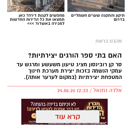
תיקון והתקנה שערים חשמליים
מחפשים לקנות דירה? כאן
בדרום
תמצאו את כל הדירות החדשות
למכירה באשדוד >>>
יש לכם מידע חשוב שטרם נחשף? צילומים מאירוע
אהבנו ברשת
חדשותי? מצאתם טעות בכתבה? נשמח שתשתפו
אותנו
האם בתי ספר הורגים יצירתיות?
סר קן רובינסון מציג טיעון משעשע ומרגש עד
עמקי הנשמה בזכות יצירת מערכת חינוך
המטפחת יצירתיות (במקום לערער אותה).
אלדה נתנאל / 12:33 24.06.26
קרא עוד