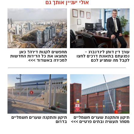
אולי יעניין אותך גם
תגים:
האם בתי ספר הורגים יצירתיות?
עורך דין דותן לינדנברג -
מחפשים לקנות דירה? כאן
נפגעתם בתאונת דרכים לחצו
תמצאו את כל הדירות החדשות
לקבל מה שמגיע לכם
למכירה באשדוד >>>
יש לכם מידע חשוב שטרם נחשף? צילומים מאירוע
חדשותי? מצאתם טעות בכתבה? נשמח שתשתפו
אותנו
תיקון והתקנת שערים חשמליים
תיקון והתקנה שערים חשמליים
מסחר תעשיה ובתים פרטיים >>>
בדרום