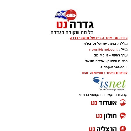
גדרה נט -אתר הבית של תושבי גדרה
מו"ל: קבוצת ישראל נט בע"מ
מייל :
news@isnet.co.il
עורך ראשי - אופיר מב
פרסום ושיווק- אלדה נתנאל
elda@isnet.co.il
לפרסום באתר : 050-7870908
קבוצת התקשורת ומקומוני הרשת: