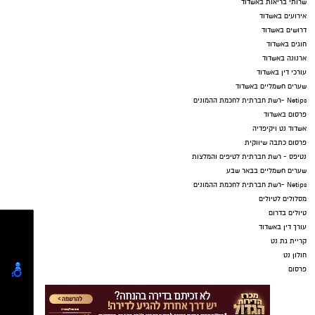
שרותי בריאות באשדוד
אירועים באשדוד
דרושים באשדוד
חוגים באשדוד
ארנונה באשדוד
עורכי דין באשדוד
שערים חשמליים באשדוד
Netips -רשת חברתית לחכמת ההמונים
פרסום באשדוד
אשדוד נט ויקיפדיה
פרסום כתבה שיווקית
נטיפס - רשת חברתית לטיפים והמלצות
שערים חשמליים בבאר שבע
Netips -רשת חברתית לחכמת ההמונים
מסלולים לטיולים
טיולים בדרום
עורך דין באשדוד
קריית גת נט
חולון נט
פרסום