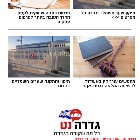
תיקון שער חשמלי בגדרה כל
פרסום כתבה שיווקית לעסק -
הפרטים >>>
הדרך הטובה ביותר לפרסום
עסקים
יש לכם מידע חשוב שטרם נחשף? צילומים מאירוע
חדשותי? מצאתם טעות בכתבה? נשמח שתשתפו
אותנו
מחפשים עורך דין באשדוד
תיקון והתקנה שערים חשמליים
לרשימה המלאה כנסו כאן >
בדרום
גדרה נט -אתר הבית של תושבי גדרה