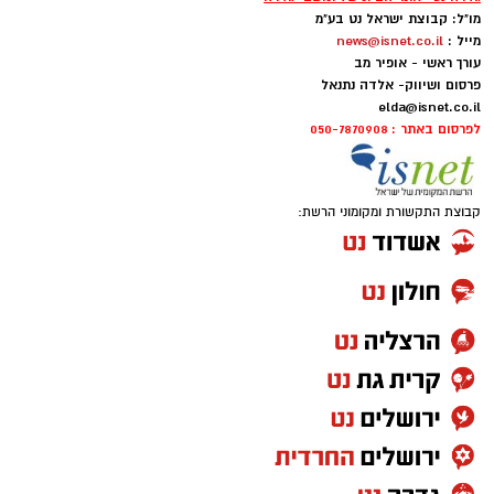
מו"ל: קבוצת ישראל נט בע"מ
מייל :
news@isnet.co.il
עורך ראשי - אופיר מב
פרסום ושיווק- אלדה נתנאל
elda@isnet.co.il
לפרסום באתר : 050-7870908
קבוצת התקשורת ומקומוני הרשת: