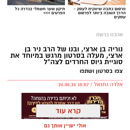
פרסום כתבה שיווקית לעסק -
תיקון שער חשמלי בגדרה כל
הדרך הטובה ביותר לפרסום
הפרטים >>>
עסקים
יש לכם מידע חשוב שטרם נחשף? צילומים מאירוע
חדשותי? מצאתם טעות בכתבה? נשמח שתשתפו
אהבנו ברשת
אותנו
נוריה בן ארצי, ובנו של הרב ניר בן
ארצי, מעלה בסרטון מרגש במיוחד את
סוגיית גיוס החרדים לצה"ל
צפו בסרטון ושתפו
אלדה נתנאל / 18:07 26.06.26
קרא עוד
אולי יעניין אותך גם
תגים:
נוריה בן ארצי