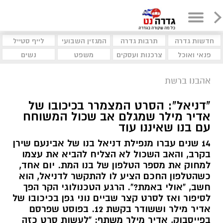
חדשות גדרה
תרבות גדרה
המגזין השבועי
לייף סטייל
פנאי ואוכל
צרכנות ועסקים
משפט
נשים
אהבנו ברשת
"דניאל": הסרט המצמרר בכיכובו של
אדיר מילר שמגלם אב שכול המשוחח
עם בנו שאיננו עוד
14 שנים עברו מנפילת דניאל בנו של אבינעם שירן
בקרב, והאב השכול לא הצליח להביא את עצמו
למחוק את מספר הטלפון של בנו המת. יום אחד,
כשהטלפון החכם הציע לו להתקשר לדניאל, הוא
חשב, "אולי באמת?". הרגע הטכנולוגי הקר הפך
לסיפור ואז לסרט קצר שביים נוני גפן בכיכובו של
אדיר מילר וששודר בקשת 12. בפוסט שפרסם
בפייסבוק, אדיר מילר משתף: "לעשות סרט כזה