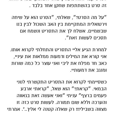
זה סרט בהשתתפות שחקן אחד בלבד
.
״על מה הסרט?״, שאלתי, ״הסרט הוא על שיחה
וירטואלית המתקיימת בין האב השכול לבין בנו
שבשמיים. אשלח לך את התסריט ונשמח אם
תסכים לעשות זאת״
.
למחרת הגיע אליי התסריט והתחלתי לקרוא אותו.
אני קורא את המילים ודמעות ממלאות את עיניי,
כאב חד מפלח את ליבי ואני עוצר כל כמה שורות
ומנגב את דמעותיי
.
כשסיימתי לקרוא את התסריט התקשרתי לנוני
הבמאי. ״קראת?״ הוא שאל, ״קראתי ארבע
פעמים ברצף״ עניתי ״ואני אעשה זאת בגאווה
והערכה וללא שום תמורה. לעשות סרט כזה זו
מצווה בשבילי!!! רק שאלה קטנה לי אליך..". אמרתי