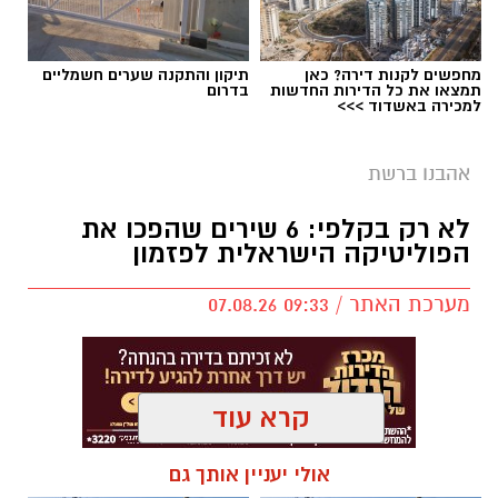
מחפשים לקנות דירה? כאן
תיקון והתקנה שערים חשמליים
בוי ג'ורג' השיר החדש שתומך בישראל הקשיבו
תמצאו את כל הדירות החדשות
בדרום
למכירה באשדוד >>>
למילים וצפו בקלפי הרשמי
בוי ג'ורג' השיר החדש שתומך בישראל הקשיבו
אהבנו ברשת
למילים וצפו בקלפי הרשמי. הזמר הבריטי Boy
לא רק בקלפי: 6 שירים שהפכו את
George מעורר סערה בינלאומית בעקבות שיר
הפוליטיקה הישראלית לפזמון
חדש בשם "We Will Dance Again"
("עוד
נרקוד"), שבו הוא מביע תמיכה בישראל ובקורבנות
מערכת האתר / 09:33 07.08.26
מתקפת הטרור של 7 באוקטובר. השיר שואב
השראה מהאירועים הקשים שהתרחשו בפסטיבל
הנובה ומהפגיעה באלפי אזרחים ישראלים.
קרא עוד
סערה בעולם המוזיקה: הכוכב הבריטי הוותיק יצא
בגלוי לצד ישראל – והשיר החדש מסעיר את
תגים:
טקסט פוליטי
,
שירים פוליטיים
,
אמירה
אולי יעניין אותך גם