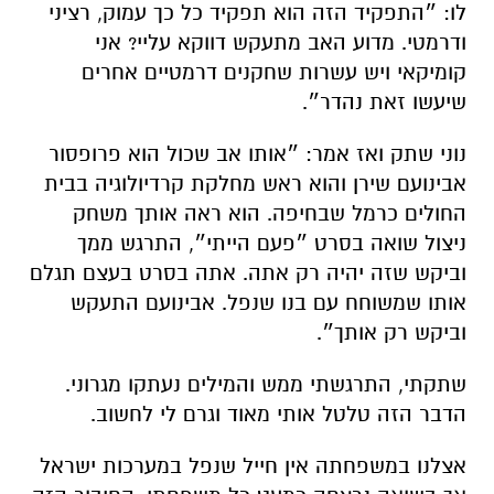
לו: ״התפקיד הזה הוא תפקיד כל כך עמוק, רציני
ודרמטי. מדוע האב מתעקש דווקא עליי? אני
קומיקאי ויש עשרות שחקנים דרמטיים אחרים
שיעשו זאת נהדר״
.
נוני שתק ואז אמר: ״אותו אב שכול הוא פרופסור
אבינועם שירן והוא ראש מחלקת קרדיולוגיה בבית
החולים כרמל שבחיפה. הוא ראה אותך משחק
ניצול שואה בסרט ״פעם הייתי״, התרגש ממך
וביקש שזה יהיה רק אתה. אתה בסרט בעצם תגלם
אותו שמשוחח עם בנו שנפל. אבינועם התעקש
וביקש רק אותך״
.
שתקתי, התרגשתי ממש והמילים נעתקו מגרוני.
הדבר הזה טלטל אותי מאוד וגרם לי לחשוב
.
אצלנו במשפחתה אין חייל שנפל במערכות ישראל