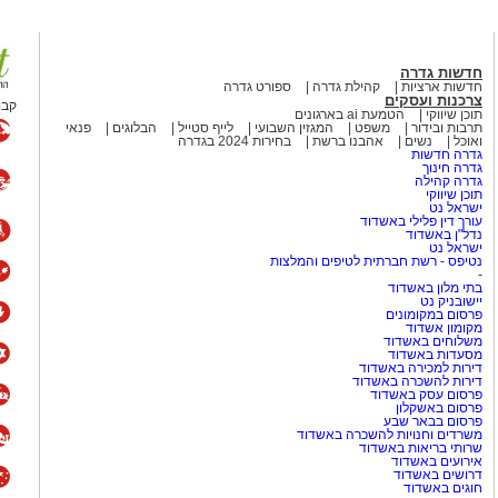
רתי במשך שנים סימפטיה
המלחמה כמעט הצלחתי לתפוס את
בל כמו הקריירה שלו לאחר שנות
חדשות גדרה
חדשות ארציות
קהילת גדרה
ספורט גדרה
צרכנות ועסקים
קבו
תוכן שיווקי
הטמעת ai בארגונים
כבר הספיק לשכוח את להיטי
תרבות ובידור
משפט
המגזין השבועי
לייף סטייל
הבלוגים
פנאי
ואוכל
נשים
אהבנו ברשת
בחירות 2024 בגדרה
גדרה חדשות
גדרה חינוך
גדרה קהילה
המצליחה Culture Club
תוכן שיווקי
ישראל נט
(מועדון תרבות), שהפכה לאחת הלהקות הבולטות של שנות ה־80 עם
עורך דין פלילי באשדוד
נדל"ן באשדוד
Karma Chameleon", "Do You Really 
ישראל נט
היה ג'ון מוס, יהודי ממוצא בריטי.
נטיפס - רשת חברתית לטיפים והמלצות
-
אל ואף הופיע בפני קהל מקומי.
בתי מלון באשדוד
יישובניק נט
פרסום במקומונים
הפופ הבריטי
מקומון אשדוד
משלוחים באשדוד
מסעדות באשדוד
דירות למכירה באשדוד
 בפסטיבל הנובה
וביישובי
דירות להשכרה באשדוד
פרסום עסק באשדוד
ן והתמודדות עם האובדן. בוי
פרסום באשקלון
ורבנות להיזכר ואת הצורך
פרסום בבאר שבע
משרדים וחנויות להשכרה באשדוד
מוש בביטוי "עוד נרקוד", שהפך
שרותי בריאות באשדוד
אירועים באשדוד
דרושים באשדוד
חוגים באשדוד