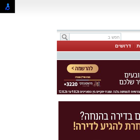
ת
דרושים