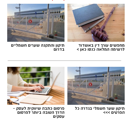
מחפשים עורך דין באשדוד
תיקון והתקנה שערים חשמליים
לרשימה המלאה כנסו כאן >
בדרום
בוי ג'ורג' השיר החדש שתומך בישראל הקשיבו
למילים וצפו בקלפי הרשמי
בוי ג'ורג' השיר החדש שתומך בישראל הקשיבו
למילים וצפו בקלפי הרשמי. הזמר הבריטי Boy
תיקון שער חשמלי בגדרה כל
פרסום כתבה שיווקית לעסק -
הפרטים >>>
הדרך הטובה ביותר לפרסום
George מעורר סערה בינלאומית בעקבות שיר
עסקים
חדש בשם "We Will Dance Again"
("עוד