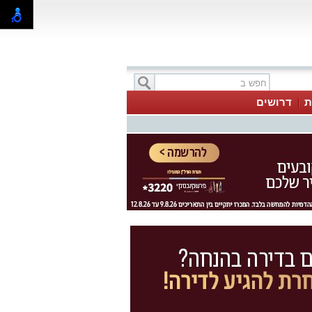
ת
דרושים