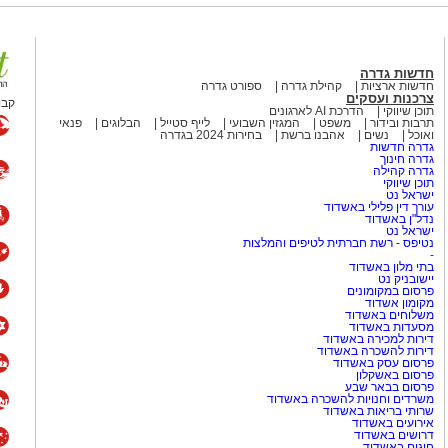
חדשות גדרה
חדשות ארציות
קהילת גדרה
ספורט גדרה
צרכנות ועסקים
קבו
תוכן שיווקי
הדרכת AI לארגונים
תרבות ובידור
משפט
המגזין השבועי
לייף סטייל
הבלוגים
פנאי
ואוכל
נשים
אהבנו ברשת
בחירות 2024 בגדרה
גדרה חדשות
גדרה חינוך
גדרה קהילה
תוכן שיווקי
ישראל נט
עורך דין פלילי באשדוד
נדל"ן באשדוד
ישראל נט
נטיפס - רשת חברתית לטיפים והמלצות
-
בתי מלון באשדוד
יישובניק נט
פרסום במקומונים
מקומון אשדוד
משלוחים באשדוד
מסעדות באשדוד
דירות למכירה באשדוד
דירות להשכרה באשדוד
פרסום עסק באשדוד
פרסום באשקלון
פרסום בבאר שבע
משרדים וחנויות להשכרה באשדוד
שרותי בריאות באשדוד
אירועים באשדוד
דרושים באשדוד
חוגים באשדוד